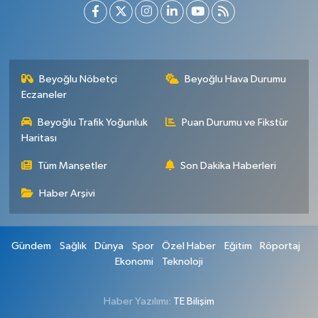
Beyoğlu Nöbetçi
Beyoğlu Hava Durumu
Eczaneler
Beyoğlu Trafik Yoğunluk
Puan Durumu ve Fikstür
Haritası
Tüm Manşetler
Son Dakika Haberleri
Haber Arşivi
Gündem
Sağlık
Dünya
Spor
Özel Haber
Eğitim
Röportaj
Ekonomi
Teknoloji
Haber Yazılımı:
TE Bilişim