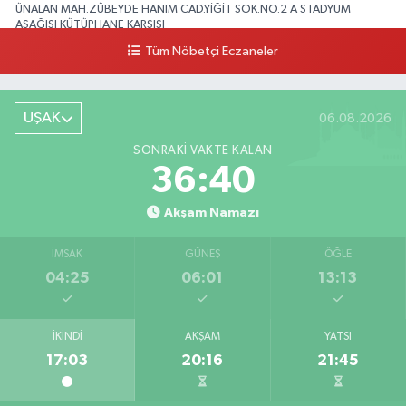
ÜNALAN MAH.ZÜBEYDE HANIM CAD.YİĞİT SOK.NO.2 A STADYUM
AŞAĞISI KÜTÜPHANE KARŞISI
Tüm Nöbetçi Eczaneler
0 (276) 224 51 77
Yol Tarifi Al
UŞAK
06.08.2026
SONRAKI VAKTE KALAN
36:39
Akşam Namazı
İMSAK
GÜNEŞ
ÖĞLE
04:25
06:01
13:13
İKINDI
AKŞAM
YATSI
17:03
20:16
21:45