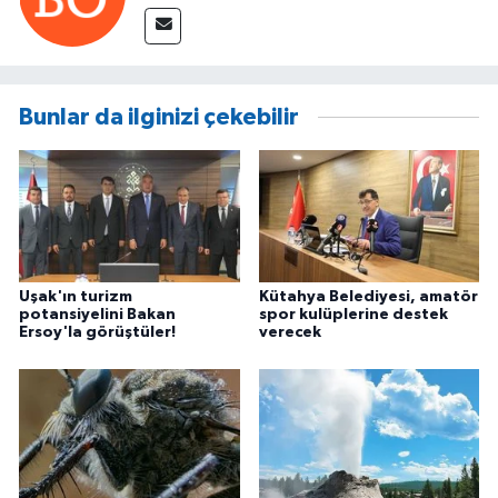
Bunlar da ilginizi çekebilir
Uşak'ın turizm
Kütahya Belediyesi, amatör
potansiyelini Bakan
spor kulüplerine destek
Ersoy'la görüştüler!
verecek