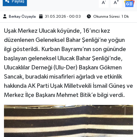
Paylaş
-
+
A
A
Berkay Özyayla
31.05.2026 - 00:03
Okunma Süresi: 1 Dk
Uşak Merkez Ulucak köyünde, 16’ıncı kez
düzenlenen Geleneksel Bahar Şenliği’ne yoğun
ilgi gösterildi. Kurban Bayramı’nın son gününde
başlayan geleneksel Ulucak Bahar Şenliği’nde,
Ulucaklılar Derneği (Ulu-Der) Başkanı Gökmen
Sancak, buradaki misafirleri ağırladı ve etkinlik
hakkında AK Parti Uşak Milletvekili İsmail Güneş ve
Merkez İlçe Başkanı Mehmet Bitik’e bilgi verdi.