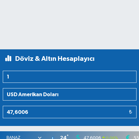
Döviz & Altın Hesaplayıcı
₺
°
24
47,6006
55
0.06
%