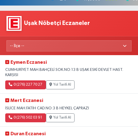
Uşak Nöbetçi Eczaneler
Eymen Eczanesi
CUMHURİYET MAH.BAHÇELİ SOK.NO:13 B UŞAK ESKİ DEVLET HAST.
KARŞISI
0 (276) 227 70 27
Yol Tarifi Al
Mert Eczanesi
İSLİCE MAH.FATİH CAD.NO:3 B HEYKEL ÇAPRAZI
0 (276) 502 03 91
Yol Tarifi Al
Duran Eczanesi