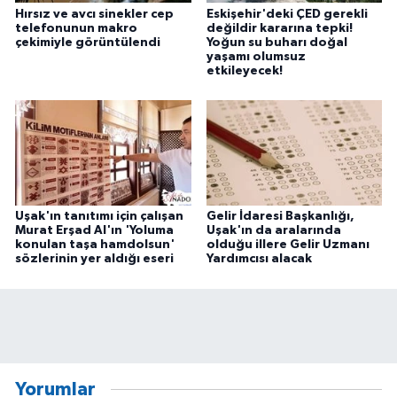
Hırsız ve avcı sinekler cep
Eskişehir'deki ÇED gerekli
telefonunun makro
değildir kararına tepki!
çekimiyle görüntülendi
Yoğun su buharı doğal
yaşamı olumsuz
etkileyecek!
Uşak'ın tanıtımı için çalışan
Gelir İdaresi Başkanlığı,
Murat Erşad Al'ın 'Yoluma
Uşak'ın da aralarında
konulan taşa hamdolsun'
olduğu illere Gelir Uzmanı
sözlerinin yer aldığı eseri
Yardımcısı alacak
Yorumlar