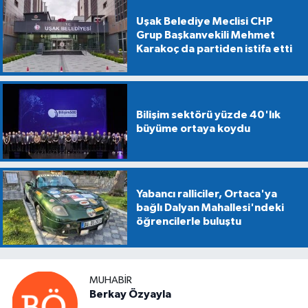
Uşak Belediye Meclisi CHP
Grup Başkanvekili Mehmet
Karakoç da partiden istifa etti
Bilişim sektörü yüzde 40'lık
büyüme ortaya koydu
Yabancı ralliciler, Ortaca'ya
bağlı Dalyan Mahallesi'ndeki
öğrencilerle buluştu
MUHABIR
Berkay Özyayla