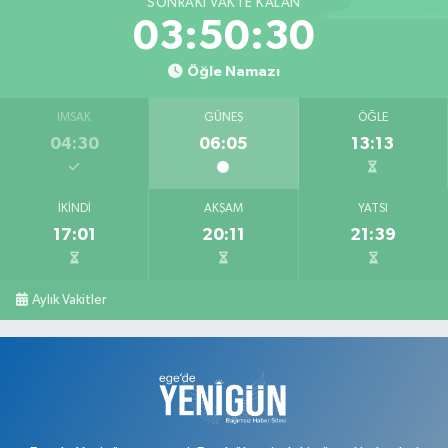
SONRAKI VAKTE KALAN
03:50:29
Öğle Namazı
İMSAK
GÜNEŞ
ÖĞLE
04:30
06:05
13:13
İKINDI
AKŞAM
YATSI
17:01
20:11
21:39
Aylık Vakitler