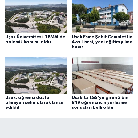
Uşak Üniversitesi, TBMM'de
Uşak Eşme Şehit Cemalettin
polemik konusu oldu
Avcı Lisesi, yeni eğitim yılına
hazır
Uşak, öğrenci dostu
Uşak'ta LGS'ye giren 3 bin
olmayan şehir olarak lanse
849 öğrenci için yerleşme
edildi!
sonuçları belli oldu