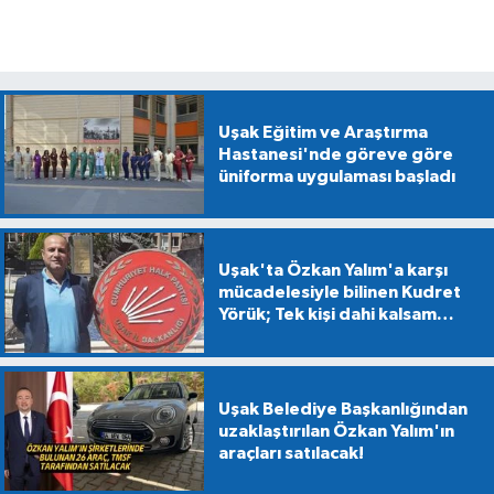
Uşak Eğitim ve Araştırma
Hastanesi'nde göreve göre
üniforma uygulaması başladı
Uşak'ta Özkan Yalım'a karşı
mücadelesiyle bilinen Kudret
Yörük; Tek kişi dahi kalsam
CHP'den kopmayacağım!
Uşak Belediye Başkanlığından
uzaklaştırılan Özkan Yalım'ın
araçları satılacak!