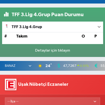
TFF 3.Lig 4.Grup Puan Durumu
TFF 3.Lig 4.Grup
#
Takım
O
P
Detaylar için tıklayın
°
24
47,7267
55
0.01
%
Uşak Nöbetçi Eczaneler