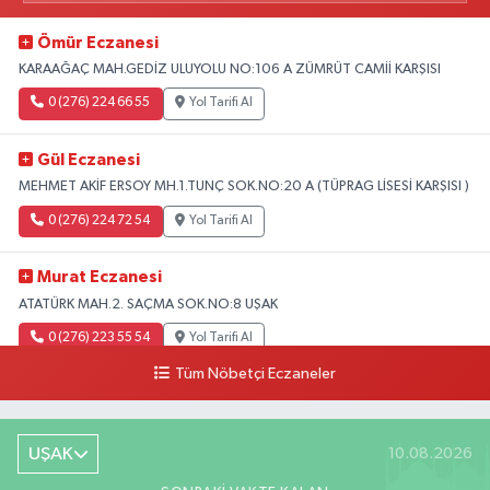
Ömür Eczanesi
KARAAĞAÇ MAH.GEDİZ ULUYOLU NO:106 A ZÜMRÜT CAMİİ KARŞISI
0 (276) 224 66 55
Yol Tarifi Al
Gül Eczanesi
MEHMET AKİF ERSOY MH.1.TUNÇ SOK.NO:20 A (TÜPRAG LİSESİ KARŞISI )
0 (276) 224 72 54
Yol Tarifi Al
Murat Eczanesi
ATATÜRK MAH.2. SAÇMA SOK.NO:8 UŞAK
0 (276) 223 55 54
Yol Tarifi Al
Tüm Nöbetçi Eczaneler
UŞAK
10.08.2026