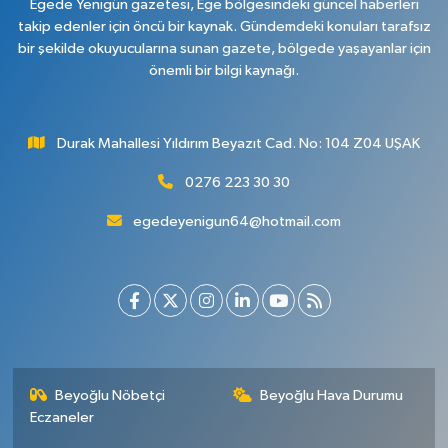
Egede Yenigün gazetesi, Ege bölgesindeki güncel haberleri
takip edenler için öncü bir kaynak. Gündemdeki konuları tarafsız
bir şekilde okuyucularına sunan gazete, bölgede yaşayanlar için
önemli bir bilgi kaynağı.
Durak Mahallesi Yıldırım Beyazıt Cad. No: 104 Z04 UŞAK
0276 223 30 30
egedeyenigun64@hotmail.com
Beyoğlu Nöbetçi
Beyoğlu Hava Durumu
Eczaneler