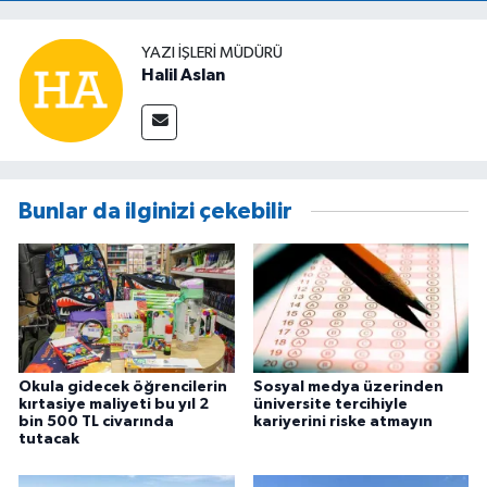
YAZI İŞLERİ MÜDÜRÜ
Halil Aslan
Bunlar da ilginizi çekebilir
Okula gidecek öğrencilerin
Sosyal medya üzerinden
kırtasiye maliyeti bu yıl 2
üniversite tercihiyle
bin 500 TL civarında
kariyerini riske atmayın
tutacak