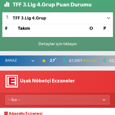
TFF 3.Lig 4.Grup Puan Durumu
TFF 3.Lig 4.Grup
#
Takım
O
P
Detaylar için tıklayın
°
27
47,5971
55,
0.05
%
Uşak Nöbetçi Eczaneler
Ağaoğlu Eczanesi