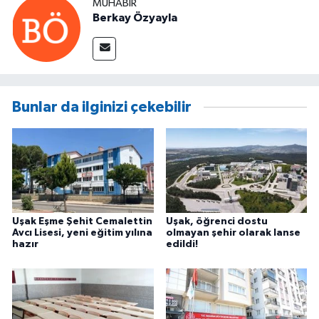
MUHABIR
Berkay Özyayla
Bunlar da ilginizi çekebilir
Uşak Eşme Şehit Cemalettin
Uşak, öğrenci dostu
Avcı Lisesi, yeni eğitim yılına
olmayan şehir olarak lanse
hazır
edildi!