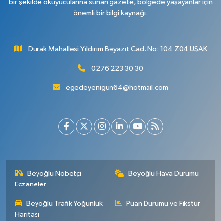
bir şekilde okuyucularına sunan gazete, bölgede yaşayanlar için
önemli bir bilgi kaynağı.
Durak Mahallesi Yıldırım Beyazıt Cad. No: 104 Z04 UŞAK
0276 223 30 30
egedeyenigun64@hotmail.com
Beyoğlu Nöbetçi
Beyoğlu Hava Durumu
Eczaneler
Beyoğlu Trafik Yoğunluk
Puan Durumu ve Fikstür
Haritası