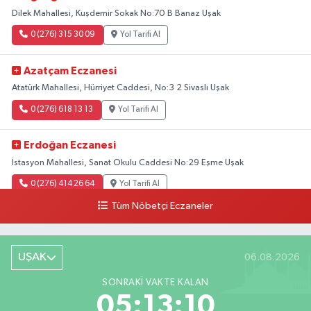
Dilek Mahallesi, Kuşdemir Sokak No:70 B Banaz Uşak
0 (276) 315 30 09
Yol Tarifi Al
Azatçam Eczanesi
Atatürk Mahallesi, Hürriyet Caddesi, No:3 2 Sivaslı Uşak
0 (276) 618 13 13
Yol Tarifi Al
Erdoğan Eczanesi
İstasyon Mahallesi, Sanat Okulu Caddesi No:29 Eşme Uşak
0 (276) 414 26 64
Yol Tarifi Al
Tüm Nöbetçi Eczaneler
Toklu Eczanesi
Hürriyet Caddesi, No:75 Ulubey Uşak
UŞAK
06.08.2026
0 (276) 716 28 08
Yol Tarifi Al
SONRAKI VAKTE KALAN
Hayat Eczanesi
05:13:09