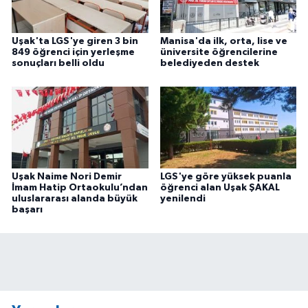
Uşak'ta LGS'ye giren 3 bin
Manisa'da ilk, orta, lise ve
849 öğrenci için yerleşme
üniversite öğrencilerine
sonuçları belli oldu
belediyeden destek
Uşak Naime Nori Demir
LGS'ye göre yüksek puanla
İmam Hatip Ortaokulu’ndan
öğrenci alan Uşak ŞAKAL
uluslararası alanda büyük
yenilendi
başarı