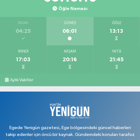
Yeni Mahallesi, İnönü Caddesi, Kadife Sokak No:2 A Karahallı Uşak
Öğle Namazı
0 (276) 517 13 47
Yol Tarifi Al
İMSAK
GÜNEŞ
ÖĞLE
Eymen Eczanesi
04:25
06:01
13:13
Cumhuriyet Mahallesi, Bahçeli Sokak No:13 B Merkez Uşak
0 (276) 227 70 27
Yol Tarifi Al
İKINDI
AKŞAM
YATSI
17:03
20:16
21:45
Mert Eczanesi
İslice Mahallesi, Fatih Caddesi No:3 B Merkez Uşak
0 (276) 502 03 91
Yol Tarifi Al
Aylık Vakitler
Duran Eczanesi
Ünalan Mahallesi, Zübeyde Hanım Caddesi, Yiğit Sokak No:2 A Merkez
Uşak
0 (276) 224 51 77
Yol Tarifi Al
Egede Yenigün gazetesi, Ege bölgesindeki güncel haberleri
takip edenler için öncü bir kaynak. Gündemdeki konuları tarafsız