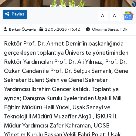
Paylaş
-
+
A
A
Berkay Özyayla
22.05.2026 - 15:42
Okunma Süresi: 1 Dk
Rektör Prof. Dr. Ahmet Demir’in başkanlığında
gerçekleşen toplantıya Üniversite yönetiminden
Rektör Yardımcıları Prof. Dr. Ali Yılmaz, Prof. Dr.
Özkan Candan ile Prof. Dr. Selçuk Samanlı, Genel
Sekreter Bülent Şahin ve Genel Sekreter
Yardımcısı İbrahim Gencer katıldı. Toplantıya
ayrıca; Danışma Kurulu üyelerinden Uşak İl Milli
Eğitim Müdürü Halil Yücel, Uşak Sanayi ve
Teknoloji İl Müdürü Muzaffer Akgül, İŞKUR İL
Müdür Yardımcısı Zafer Kahraman, UOSB
Yönetim Kurulu Başkan Vekili Fahri Polat, Uşak