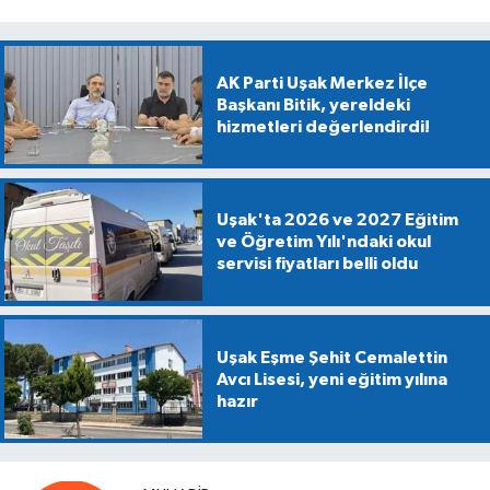
AK Parti Uşak Merkez İlçe
Başkanı Bitik, yereldeki
hizmetleri değerlendirdi!
Uşak'ta 2026 ve 2027 Eğitim
ve Öğretim Yılı'ndaki okul
servisi fiyatları belli oldu
Uşak Eşme Şehit Cemalettin
Avcı Lisesi, yeni eğitim yılına
hazır