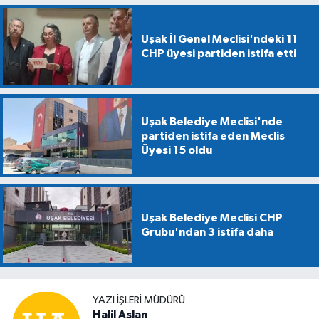
Uşak İl Genel Meclisi'ndeki 11
CHP üyesi partiden istifa etti
Uşak Belediye Meclisi'nde
partiden istifa eden Meclis
Üyesi 15 oldu
Uşak Belediye Meclisi CHP
Grubu'ndan 3 istifa daha
YAZI İŞLERİ MÜDÜRÜ
Halil Aslan