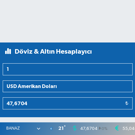
Döviz & Altın Hesaplayıcı
₺
°
21
47,6704
55,04
0
%