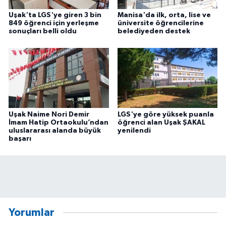
Uşak'ta LGS'ye giren 3 bin
Manisa'da ilk, orta, lise ve
849 öğrenci için yerleşme
üniversite öğrencilerine
sonuçları belli oldu
belediyeden destek
Uşak Naime Nori Demir
LGS'ye göre yüksek puanla
İmam Hatip Ortaokulu’ndan
öğrenci alan Uşak ŞAKAL
uluslararası alanda büyük
yenilendi
başarı
Yorumlar