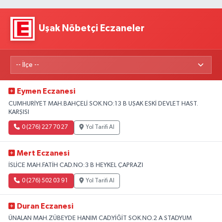
Uşak Nöbetçi Eczaneler
Eymen Eczanesi
CUMHURİYET MAH.BAHÇELİ SOK.NO:13 B UŞAK ESKİ DEVLET HAST.
KARŞISI
0 (276) 227 70 27
Yol Tarifi Al
Mert Eczanesi
İSLİCE MAH.FATİH CAD.NO:3 B HEYKEL ÇAPRAZI
0 (276) 502 03 91
Yol Tarifi Al
Duran Eczanesi
ÜNALAN MAH.ZÜBEYDE HANIM CAD.YİĞİT SOK.NO.2 A STADYUM