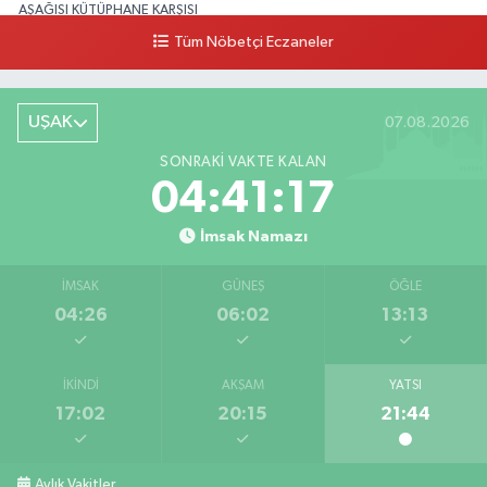
AŞAĞISI KÜTÜPHANE KARŞISI
Tüm Nöbetçi Eczaneler
0 (276) 224 51 77
Yol Tarifi Al
UŞAK
07.08.2026
SONRAKI VAKTE KALAN
04:41:16
İmsak Namazı
İMSAK
GÜNEŞ
ÖĞLE
04:26
06:02
13:13
İKINDI
AKŞAM
YATSI
17:02
20:15
21:44
Aylık Vakitler