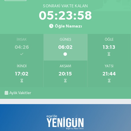
SONRAKI VAKTE KALAN
Barış Eczanesi
05:23:57
Konak Mahallesi, İnönü Caddesi, No:2 Karahallı Uşak
Öğle Namazı
0 (276) 517 17 70
Yol Tarifi Al
İMSAK
GÜNEŞ
ÖĞLE
Serap Eczanesi
04:26
06:02
13:13
Atatürk Mahallesi, 2. Saçma Sokak No:5 Merkez Uşak
0 (276) 231 00 34
Yol Tarifi Al
İKINDI
AKŞAM
YATSI
17:02
20:15
21:44
Ege Hayat Eczanesi
Mehmet Akif Ersoy Mahallesi, Şehit İsmail Çetin Sokak No:45 Merkez
Uşak
Aylık Vakitler
0 (276) 999 19 59
Yol Tarifi Al