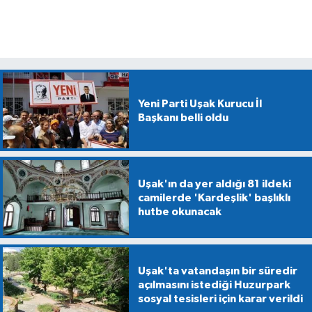
Yeni Parti Uşak Kurucu İl
Başkanı belli oldu
Uşak'ın da yer aldığı 81 ildeki
camilerde 'Kardeşlik' başlıklı
hutbe okunacak
Uşak'ta vatandaşın bir süredir
açılmasını istediği Huzurpark
sosyal tesisleri için karar verildi