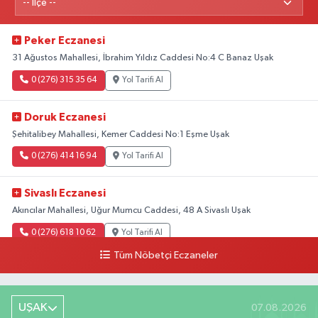
Peker Eczanesi
31 Ağustos Mahallesi, İbrahim Yıldız Caddesi No:4 C Banaz Uşak
0 (276) 315 35 64
Yol Tarifi Al
Doruk Eczanesi
Şehitalibey Mahallesi, Kemer Caddesi No:1 Eşme Uşak
0 (276) 414 16 94
Yol Tarifi Al
Sivaslı Eczanesi
Akıncılar Mahallesi, Uğur Mumcu Caddesi, 48 A Sivaslı Uşak
0 (276) 618 10 62
Yol Tarifi Al
Tüm Nöbetçi Eczaneler
Sağlık Eczanesi
Camikebir Mahallesi, Hürriyet Caddesi No:51 A Ulubey Uşak
UŞAK
07.08.2026
0 (276) 716 14 02
Yol Tarifi Al