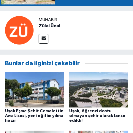
MUHABIR
Zülal Ünal
Bunlar da ilginizi çekebilir
Uşak Eşme Şehit Cemalettin
Uşak, öğrenci dostu
Avcı Lisesi, yeni eğitim yılına
olmayan şehir olarak lanse
hazır
edildi!