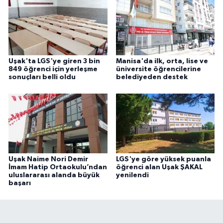
Uşak'ta LGS'ye giren 3 bin
Manisa'da ilk, orta, lise ve
849 öğrenci için yerleşme
üniversite öğrencilerine
sonuçları belli oldu
belediyeden destek
Uşak Naime Nori Demir
LGS'ye göre yüksek puanla
İmam Hatip Ortaokulu’ndan
öğrenci alan Uşak ŞAKAL
uluslararası alanda büyük
yenilendi
başarı