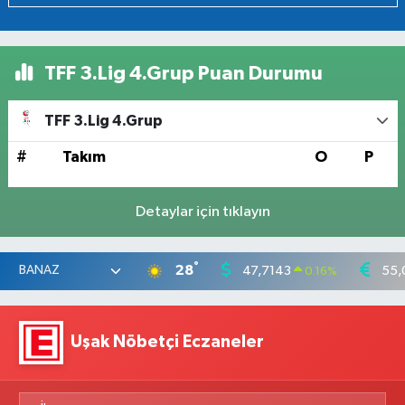
TFF 3.Lig 4.Grup Puan Durumu
TFF 3.Lig 4.Grup
#
Takım
O
P
Detaylar için tıklayın
°
28
47,7143
55,
0.16
%
Uşak Nöbetçi Eczaneler