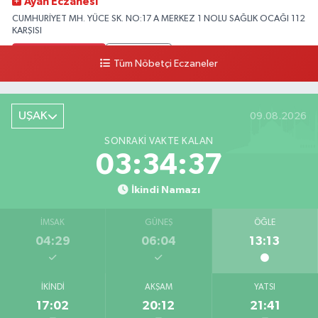
Ayan Eczanesi
CUMHURİYET MH. YÜCE SK. NO:17 A MERKEZ 1 NOLU SAĞLIK OCAĞI 112
KARŞISI
0 (276) 224 55 65
Yol Tarifi Al
Tüm Nöbetçi Eczaneler
UŞAK
09.08.2026
SONRAKI VAKTE KALAN
03:34:37
İkindi Namazı
İMSAK
GÜNEŞ
ÖĞLE
04:29
06:04
13:13
İKINDI
AKŞAM
YATSI
17:02
20:12
21:41