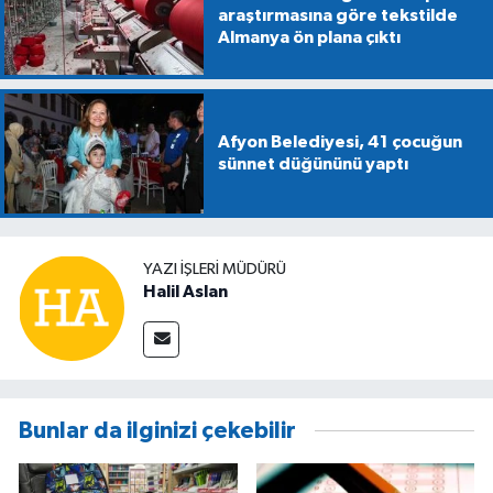
araştırmasına göre tekstilde
Almanya ön plana çıktı
Afyon Belediyesi, 41 çocuğun
sünnet düğününü yaptı
YAZI İŞLERİ MÜDÜRÜ
Halil Aslan
Bunlar da ilginizi çekebilir