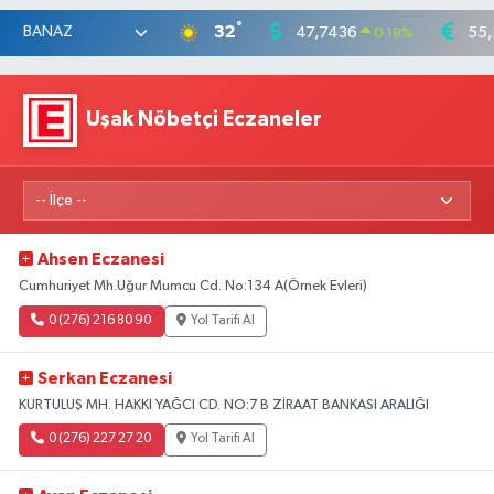
°
32
47,7436
55,
0.18
%
Uşak Nöbetçi Eczaneler
Ahsen Eczanesi
Cumhuriyet Mh.Uğur Mumcu Cd. No:134 A(Örnek Evleri)
0 (276) 216 80 90
Yol Tarifi Al
Serkan Eczanesi
KURTULUŞ MH. HAKKI YAĞCI CD. NO:7 B ZİRAAT BANKASI ARALIĞI
0 (276) 227 27 20
Yol Tarifi Al