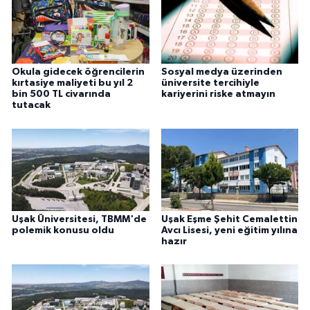
Okula gidecek öğrencilerin
Sosyal medya üzerinden
kırtasiye maliyeti bu yıl 2
üniversite tercihiyle
bin 500 TL civarında
kariyerini riske atmayın
tutacak
Uşak Üniversitesi, TBMM'de
Uşak Eşme Şehit Cemalettin
polemik konusu oldu
Avcı Lisesi, yeni eğitim yılına
hazır