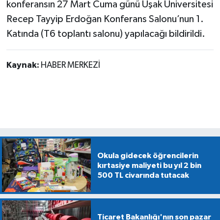
konferansın 27 Mart Cuma günü Uşak Üniversitesi
Recep Tayyip Erdoğan Konferans Salonu’nun 1.
Katında (T6 toplantı salonu) yapılacağı bildirildi.
Kaynak:
HABER MERKEZİ
Okula gidecek öğrencilerin
kırtasiye maliyeti bu yıl 2 bin
500 TL civarında tutacak
Ticaret Bakanlığı'nın son pazar