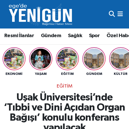
Resmi İlanlar
Beyoğlu Nöbetçi Eczaneler
Resmi İlanlar
Gündem
Sağlık
Spor
Özel Hab
Gündem
Beyoğlu Hava Durumu
Sağlık
Beyoğlu Trafik Yoğunluk Haritası
Spor
Süper Lig Puan Durumu ve Fikstür
EKONOMI
YAŞAM
EĞITIM
GÜNDEM
KÜLTÜR
Özel Haber
Tüm Manşetler
EĞITIM
Uşak Üniversitesi’nde
Son Dakika Haberleri
‘Tıbbi ve Dini Açıdan Organ
Haber Arşivi
Bağışı’ konulu konferans
yapılacak