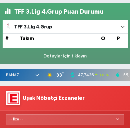
TFF 3.Lig 4.Grup Puan Durumu
TFF 3.Lig 4.Grup
#
Takım
O
P
Detaylar için tıklayın
°
33
47,7436
55,
0.18
%
Uşak Nöbetçi Eczaneler