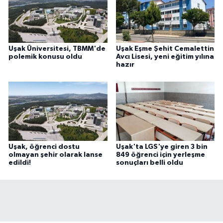
Uşak Üniversitesi, TBMM'de
Uşak Eşme Şehit Cemalettin
polemik konusu oldu
Avcı Lisesi, yeni eğitim yılına
hazır
Uşak, öğrenci dostu
Uşak'ta LGS'ye giren 3 bin
olmayan şehir olarak lanse
849 öğrenci için yerleşme
edildi!
sonuçları belli oldu