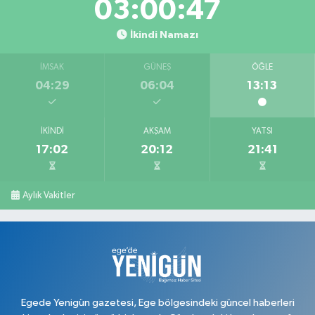
03:00:47
İkindi Namazı
İMSAK
GÜNEŞ
ÖĞLE
04:29
06:04
13:13
İKINDI
AKŞAM
YATSI
17:02
20:12
21:41
Aylık Vakitler
Egede Yenigün gazetesi, Ege bölgesindeki güncel haberleri