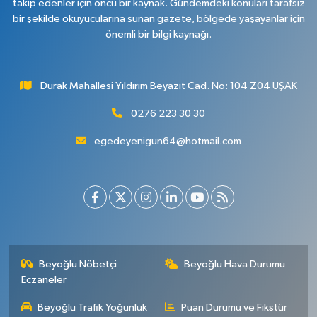
takip edenler için öncü bir kaynak. Gündemdeki konuları tarafsız
bir şekilde okuyucularına sunan gazete, bölgede yaşayanlar için
önemli bir bilgi kaynağı.
Durak Mahallesi Yıldırım Beyazıt Cad. No: 104 Z04 UŞAK
0276 223 30 30
egedeyenigun64@hotmail.com
Beyoğlu Nöbetçi
Beyoğlu Hava Durumu
Eczaneler
Beyoğlu Trafik Yoğunluk
Puan Durumu ve Fikstür