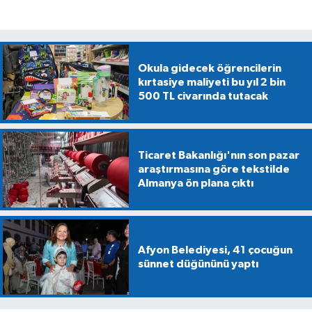
Okula gidecek öğrencilerin
kırtasiye maliyeti bu yıl 2 bin
500 TL civarında tutacak
Ticaret Bakanlığı'nın son pazar
araştırmasına göre tekstilde
Almanya ön plana çıktı
Afyon Belediyesi, 41 çocuğun
sünnet düğününü yaptı