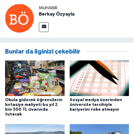
MUHABIR
Berkay Özyayla
Bunlar da ilginizi çekebilir
Okula gidecek öğrencilerin
Sosyal medya üzerinden
kırtasiye maliyeti bu yıl 2
üniversite tercihiyle
bin 500 TL civarında
kariyerini riske atmayın
tutacak