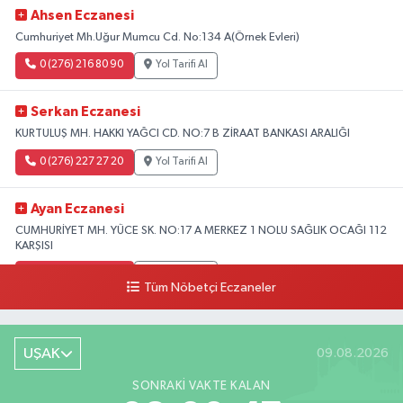
Ahsen Eczanesi
Cumhuriyet Mh.Uğur Mumcu Cd. No:134 A(Örnek Evleri)
0 (276) 216 80 90
Yol Tarifi Al
Serkan Eczanesi
KURTULUŞ MH. HAKKI YAĞCI CD. NO:7 B ZİRAAT BANKASI ARALIĞI
0 (276) 227 27 20
Yol Tarifi Al
Ayan Eczanesi
CUMHURİYET MH. YÜCE SK. NO:17 A MERKEZ 1 NOLU SAĞLIK OCAĞI 112
KARŞISI
0 (276) 224 55 65
Yol Tarifi Al
Tüm Nöbetçi Eczaneler
UŞAK
09.08.2026
SONRAKI VAKTE KALAN