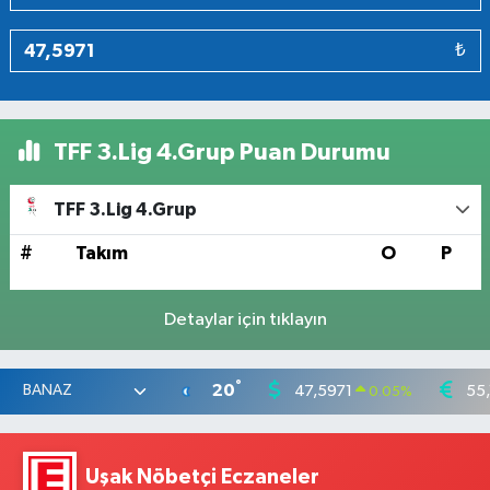
₺
TFF 3.Lig 4.Grup Puan Durumu
TFF 3.Lig 4.Grup
#
Takım
O
P
Detaylar için tıklayın
°
20
47,5971
55,
0.05
%
Uşak Nöbetçi Eczaneler