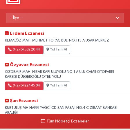
Erdem Eczanesi
KEMALÖZ MAH. MEHMET TOPAÇ BUL. NO:113 A UŞAK MERKEZ
0 (276) 502 20 44
Yol Tarifi Al
Özyavuz Eczanesi
ÖZDEMİR MAH. HİSAR KAPI ULUYOLU NO:1 A ULU CAMİİ OTOPARKI
KARŞISI DÜLGEROĞLU OTELİ YOLU
0 (276) 224 45 04
Yol Tarifi Al
Şan Eczanesi
KURTULUŞ MH HAKKI YAĞCI CD ŞAN PASAJI NO:4 C ZİRAAT BANKASI
ARALIĞI
Tüm Nöbetçi Eczaneler
0 (276) 227 27 07
Yol Tarifi Al