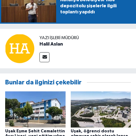
depozitolu şişelerle ilgili
toplantı yapıldı
YAZI İŞLERİ MÜDÜRÜ
Halil Aslan
Bunlar da ilginizi çekebilir
Uşak Eşme Şehit Cemalettin
Uşak, öğrenci dostu