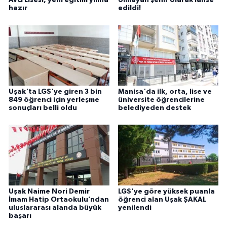
Avcı Lisesi, yeni eğitim yılına
olmayan şehir olarak lanse
hazır
edildi!
Uşak'ta LGS'ye giren 3 bin
Manisa'da ilk, orta, lise ve
849 öğrenci için yerleşme
üniversite öğrencilerine
sonuçları belli oldu
belediyeden destek
Uşak Naime Nori Demir
LGS'ye göre yüksek puanla
İmam Hatip Ortaokulu’ndan
öğrenci alan Uşak ŞAKAL
uluslararası alanda büyük
yenilendi
başarı