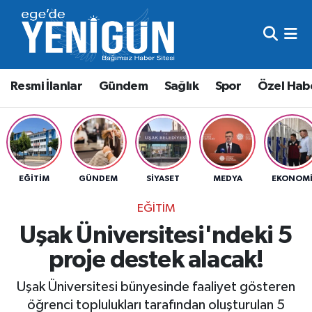
Resmi İlanlar
Beyoğlu Nöbetçi Eczaneler
Resmi İlanlar
Gündem
Sağlık
Spor
Özel Hab
Gündem
Beyoğlu Hava Durumu
Sağlık
Beyoğlu Trafik Yoğunluk Haritası
Spor
Süper Lig Puan Durumu ve Fikstür
EĞITIM
GÜNDEM
SIYASET
MEDYA
EKONOM
Özel Haber
Tüm Manşetler
EĞITIM
Uşak Üniversitesi'ndeki 5
Son Dakika Haberleri
proje destek alacak!
Haber Arşivi
Uşak Üniversitesi bünyesinde faaliyet gösteren
öğrenci toplulukları tarafından oluşturulan 5