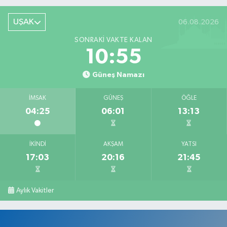
UŞAK
06.08.2026
SONRAKI VAKTE KALAN
10:55
Güneş Namazı
İMSAK
GÜNEŞ
ÖĞLE
04:25
06:01
13:13
İKINDI
AKŞAM
YATSI
17:03
20:16
21:45
Aylık Vakitler