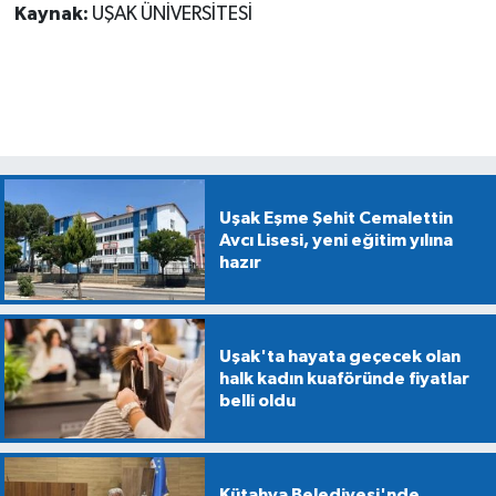
Kaynak:
UŞAK ÜNİVERSİTESİ
Uşak Eşme Şehit Cemalettin
Avcı Lisesi, yeni eğitim yılına
hazır
Uşak'ta hayata geçecek olan
halk kadın kuaföründe fiyatlar
belli oldu
Kütahya Belediyesi'nde