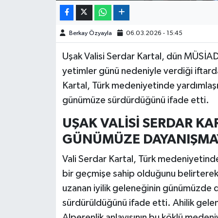
Berkay Özyayla
06.03.2026 - 15:45
Uşak Valisi Serdar Kartal, dün MÜSİAD
yetimler günü nedeniyle verdiği iftard
Kartal, Türk medeniyetinde yardımla
günümüze sürdürdüğünü ifade etti.
UŞAK VALİSİ SERDAR KA
GÜNÜMÜZE DAYANIŞMAY
Vali Serdar Kartal, Türk medeniyetin
bir geçmişe sahip olduğunu belirtere
uzanan iyilik geleneğinin günümüzde de 
sürdürüldüğünü ifade etti. Ahilik gel
Alperenlik anlayışının bu köklü meden