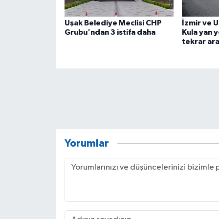
Uşak Belediye Meclisi CHP
İzmir ve 
Grubu'ndan 3 istifa daha
Kula yan y
tekrar ara
Yorumlar