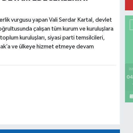
rlik vurgusu yapan Vali Serdar Kartal, devlet
C
doğrultusunda çalışan tüm kurum ve kuruluşlara
U
oplum kuruluşları, siyasi parti temsilcileri,
 Uşak’a ve ülkeye hizmet etmeye devam
K
İM
04
A
M
N