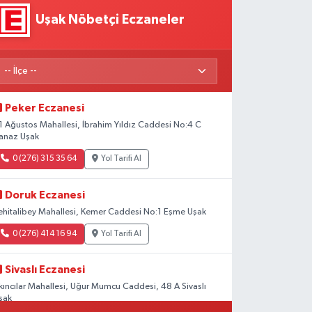
Uşak Nöbetçi Eczaneler
Peker Eczanesi
1 Ağustos Mahallesi, İbrahim Yıldız Caddesi No:4 C
anaz Uşak
0 (276) 315 35 64
Yol Tarifi Al
Doruk Eczanesi
ehitalibey Mahallesi, Kemer Caddesi No:1 Eşme Uşak
0 (276) 414 16 94
Yol Tarifi Al
Sivaslı Eczanesi
kıncılar Mahallesi, Uğur Mumcu Caddesi, 48 A Sivaslı
şak