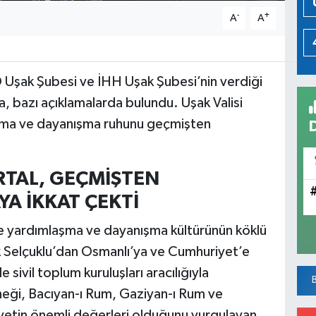
-
+
A
A
 Uşak Şubesi ve İHH Uşak Şubesi’nin verdiği
a, bazı açıklamalarda bulundu. Uşak Valisi
şma ve dayanışma ruhunu geçmişten
RTAL, GEÇMİŞTEN
A İKKAT ÇEKTİ
de yardımlaşma ve dayanışma kültürünün köklü
k Selçuklu’dan Osmanlı’ya ve Cumhuriyet’e
sivil toplum kuruluşları aracılığıyla
eneği, Bacıyan-ı Rum, Gaziyan-ı Rum ve
iyetin önemli değerleri olduğunu vurgulayan