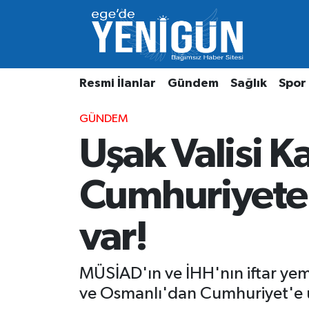
Resmi İlanlar
Beyoğlu Nöbetçi Eczaneler
Resmi İlanlar
Gündem
Sağlık
Spor
Gündem
Beyoğlu Hava Durumu
GÜNDEM
Sağlık
Beyoğlu Trafik Yoğunluk Haritası
Uşak Valisi K
Spor
Süper Lig Puan Durumu ve Fikstür
Cumhuriyete 
Özel Haber
Tüm Manşetler
var!
Son Dakika Haberleri
Haber Arşivi
MÜSİAD'ın ve İHH'nın iftar ye
ve Osmanlı'dan Cumhuriyet'e uz