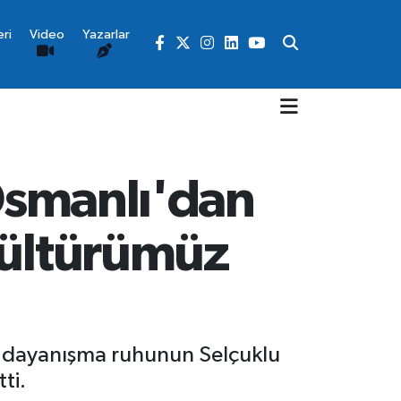
ri
Video
Yazarlar
 Osmanlı'dan
kültürümüz
l, dayanışma ruhunun Selçuklu
ti.