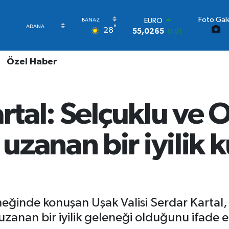
Foto Gale
STERLİN
°
28
64,1897
0.02
GRAM ALTIN
6574.81
1.44
Özel Haber
BİST100
13.887
64
BITCOIN
64.360,53
-0.76
artal: Selçuklu ve
DOLAR
47,7069
0.17
EURO
uzanan bir iyilik 
55,0265
0.01
meğinde konuşan Uşak Valisi Serdar Karta
anan bir iyilik geleneği olduğunu ifade et