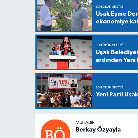
EDITÖRÜN SEÇTIĞI
Uşak Eşme Der
ekonomiye katk
EDITÖRÜN SEÇTIĞI
Uşak Belediyes
ardından Yeni P
EDITÖRÜN SEÇTIĞI
Yeni Parti Uşak
MUHABIR
Berkay Özyayla