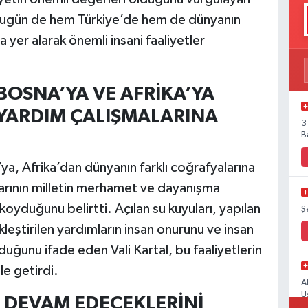
ın bugün de hem Türkiye’de hem de dünyanın
 yer alarak önemli insani faaliyetler
OSNA’YA VE AFRİKA’YA
 YARDIM ÇALIŞMALARINA
3
B
ya, Afrika’dan dünyanın farklı coğrafyalarına
larının milletin merhamet ve dayanışma
 koyduğunu belirtti. Açılan su kuyuları, yapılan
Ş
leştirilen yardımların insan onurunu ve insan
lduğunu ifade eden Vali Kartal, bu faaliyetlerin
le getirdi.
A
U
 DEVAM EDECEKLERİNİ