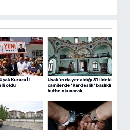
 Uşak Kurucu İl
Uşak'ın da yer aldığı 81 ildeki
lli oldu
camilerde 'Kardeşlik' başlıklı
hutbe okunacak