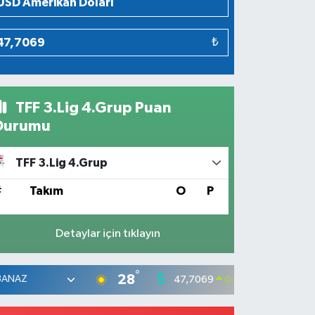
₺
TFF 3.Lig 4.Grup Puan
Durumu
TFF 3.Lig 4.Grup
#
Takım
O
P
Detaylar için tıklayın
°
28
47,7069
55,02
0.17
%