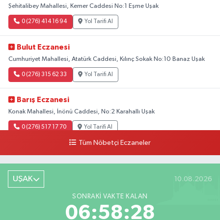
Şehitalibey Mahallesi, Kemer Caddesi No:1 Eşme Uşak
0 (276) 414 16 94
Yol Tarifi Al
Bulut Eczanesi
Cumhuriyet Mahallesi, Atatürk Caddesi, Kılınç Sokak No:10 Banaz Uşak
0 (276) 315 62 33
Yol Tarifi Al
Barış Eczanesi
Konak Mahallesi, İnönü Caddesi, No:2 Karahallı Uşak
0 (276) 517 17 70
Yol Tarifi Al
Tüm Nöbetçi Eczaneler
Buket Eczanesi
Aşağı Mahallesi, Arıkan Bedük Caddesi, No:75 Ulubey Uşak
UŞAK
10.08.2026
0 (276) 716 12 12
Yol Tarifi Al
SONRAKI VAKTE KALAN
Keskin Eczanesi
06:58:27
Gölbahçe Mahallesi, Gazi Bulvarı No:194 Sivaslı Uşak