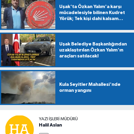
Uşak'ta Özkan Yalım'a karşı
mücadelesiyle bilinen Kudret
Yörük; Tek kişi dahi kalsam
CHP'den kopmayacağım!
Uşak Belediye Başkanlığından
uzaklaştırılan Özkan Yalım'ın
araçları satılacak!
Kula Seyitler Mahallesi'nde
orman yangını
YAZI İŞLERİ MÜDÜRÜ
Halil Aslan