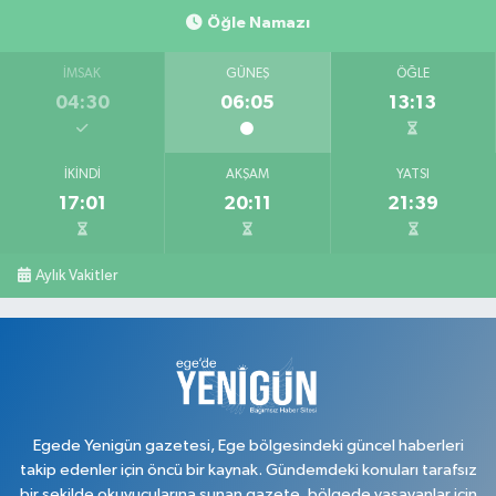
Öğle Namazı
0 (276) 618 22 14
Yol Tarifi Al
İMSAK
GÜNEŞ
ÖĞLE
Ahsen Eczanesi
04:30
06:05
13:13
Cumhuriyet Mahallesi, Uğur Mumcu Caddesi No:134 A Merkez Uşak
0 (276) 216 80 90
Yol Tarifi Al
İKINDI
AKŞAM
YATSI
17:01
20:11
21:39
Serkan Eczanesi
Kurtuluş Mahallesi, Hakkı Yağcı Caddesi No:7 B Merkez Uşak
0 (276) 227 27 20
Yol Tarifi Al
Aylık Vakitler
Ayan Eczanesi
Cumhuriyet Mahallesi, Yüce Sokak No:17 A Merkez Uşak
0 (276) 224 55 65
Yol Tarifi Al
Egede Yenigün gazetesi, Ege bölgesindeki güncel haberleri
takip edenler için öncü bir kaynak. Gündemdeki konuları tarafsız
bir şekilde okuyucularına sunan gazete, bölgede yaşayanlar için