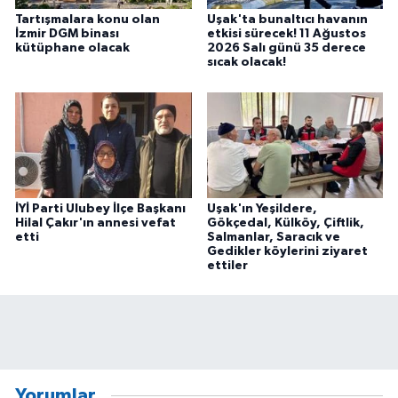
Tartışmalara konu olan
Uşak'ta bunaltıcı havanın
İzmir DGM binası
etkisi sürecek! 11 Ağustos
kütüphane olacak
2026 Salı günü 35 derece
sıcak olacak!
İYİ Parti Ulubey İlçe Başkanı
Uşak'ın Yeşildere,
Hilal Çakır'ın annesi vefat
Gökçedal, Külköy, Çiftlik,
etti
Salmanlar, Saracık ve
Gedikler köylerini ziyaret
ettiler
Yorumlar