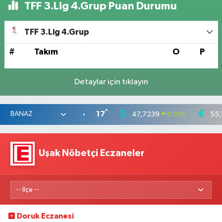
TFF 3.Lig 4.Grup Puan Durumu
TFF 3.Lig 4.Grup
#
Takım
O
P
Detaylar için tıklayın
°
17
47,7239
55,
0.01
%
Uşak Nöbetçi Eczaneler
Doruk Eczanesi