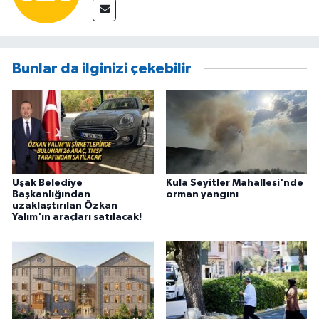
Bunlar da ilginizi çekebilir
Uşak Belediye
Kula Seyitler Mahallesi'nde
Başkanlığından
orman yangını
uzaklaştırılan Özkan
Yalım'ın araçları satılacak!