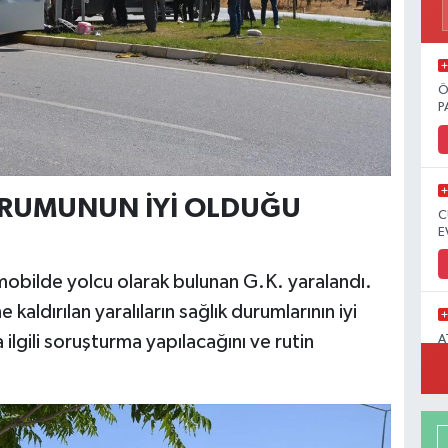
Ö
P
URUMUNUN İYİ OLDUĞU
C
E
mobilde yolcu olarak bulunan G.K. yaralandı.
ldırılan yaralıların sağlık durumlarının iyi
 ilgili soruşturma yapılacağını ve rutin
A
M