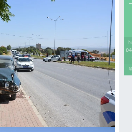
İM
04