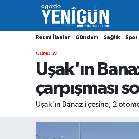
Resmi İlanlar
Beyoğlu Nöbetçi Eczaneler
Resmi İlanlar
Gündem
Sağlık
Spor
Gündem
Beyoğlu Hava Durumu
GÜNDEM
Sağlık
Beyoğlu Trafik Yoğunluk Haritası
Uşak'ın Banaz
Spor
Süper Lig Puan Durumu ve Fikstür
çarpışması so
Özel Haber
Tüm Manşetler
Son Dakika Haberleri
Uşak'ın Banaz ilçesine, 2 otomo
Haber Arşivi