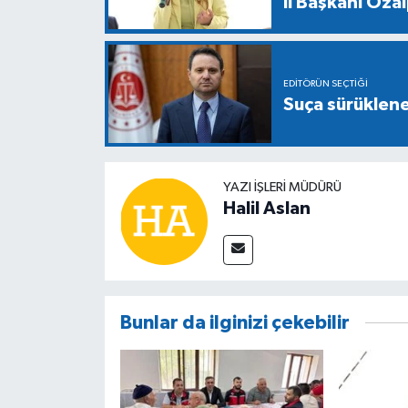
İl Başkanı Öza
EDITÖRÜN SEÇTIĞI
Suça sürüklene
YAZI İŞLERİ MÜDÜRÜ
Halil Aslan
Bunlar da ilginizi çekebilir