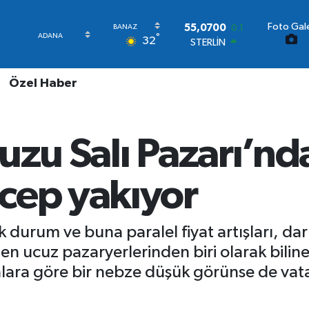
Foto Gale
STERLİN
°
32
64,2438
0.21
GRAM ALTIN
6518.23
0.39
Özel Haber
BİST100
13.768
48
BITCOIN
64.602,05
0.69
uzu Salı Pazarı’nd
DOLAR
47,5986
0.06
EURO
cep yakıyor
55,0700
0.1
 durum ve buna paralel fiyat artışları, dar 
n ucuz pazaryerlerinden biri olarak biline
talara göre bir nebze düşük görünse de v