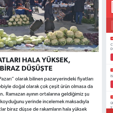
C
D
ATLARI HALA YÜKSEK,
 BİRAZ DÜŞÜŞTE
İ
Pazarı” olarak bilinen pazaryerindeki fiyatları
biyle doğal olarak çok çeşit ürün olmasa da
. Ramazan ayının ortalarına geldiğimiz şu
e koyduğunu yerinde incelemek maksadıyla
Ü
S
atlar biraz düşse de rakamların hala yüksek