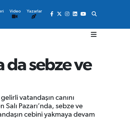
ri
Video
Yazarlar
a da sebze ve
gelirli vatandaşın canını
n Salı Pazarı’nda, sebze ve
atandaşın cebini yakmaya devam