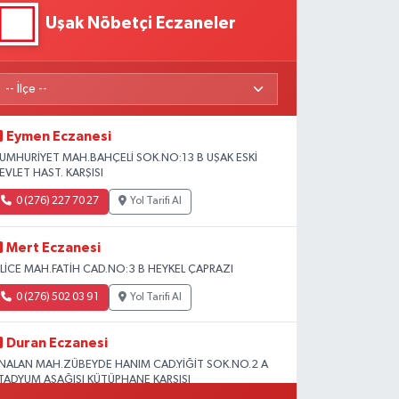
Uşak Nöbetçi Eczaneler
Eymen Eczanesi
UMHURİYET MAH.BAHÇELİ SOK.NO:13 B UŞAK ESKİ
EVLET HAST. KARŞISI
0 (276) 227 70 27
Yol Tarifi Al
Mert Eczanesi
SLİCE MAH.FATİH CAD.NO:3 B HEYKEL ÇAPRAZI
0 (276) 502 03 91
Yol Tarifi Al
Duran Eczanesi
NALAN MAH.ZÜBEYDE HANIM CAD.YİĞİT SOK.NO.2 A
TADYUM AŞAĞISI KÜTÜPHANE KARŞISI