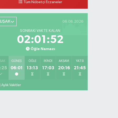
Tüm Nöbetçi Eczaneler
0 (276) 224 51 77
Yol Tarifi Al
UŞAK
06.08.2026
SONRAKI VAKTE KALAN
02:01:51
Öğle Namazı
SAK
GÜNEŞ
ÖĞLE
İKINDI
AKŞAM
YATSI
:25
06:01
13:13
17:03
20:16
21:45
Aylık Vakitler