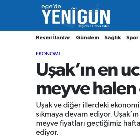
Resmi İlanlar
Beyoğlu Nöbetçi Eczaneler
Resmi İlanlar
Gündem
Sağlık
Spor
Gündem
Beyoğlu Hava Durumu
EKONOMI
Sağlık
Beyoğlu Trafik Yoğunluk Haritası
Uşak’ın en uc
Spor
Süper Lig Puan Durumu ve Fikstür
meyve halen 
Özel Haber
Tüm Manşetler
Son Dakika Haberleri
Uşak ve diğer illerdeki ekonomik
sıkmaya devam ediyor. Uşak’ın e
Haber Arşivi
meyve fiyatları geçtiğimiz haf
ediyor.