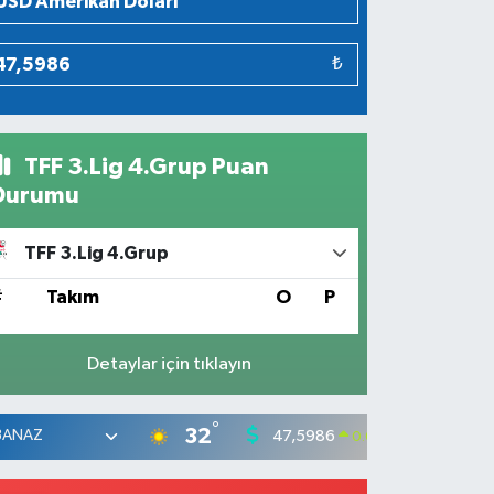
₺
TFF 3.Lig 4.Grup Puan
Durumu
TFF 3.Lig 4.Grup
#
Takım
O
P
Detaylar için tıklayın
°
32
47,5986
55,0
0.06
%