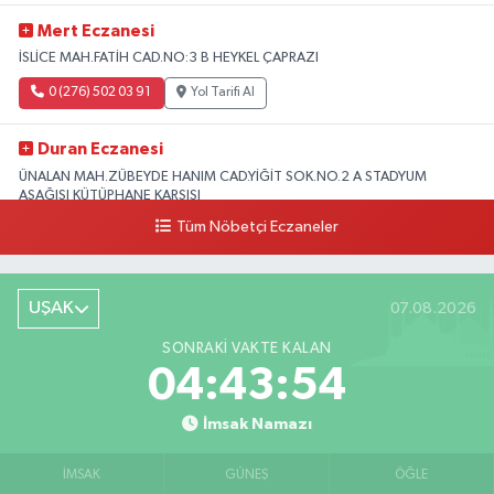
Mert Eczanesi
İSLİCE MAH.FATİH CAD.NO:3 B HEYKEL ÇAPRAZI
0 (276) 502 03 91
Yol Tarifi Al
Duran Eczanesi
ÜNALAN MAH.ZÜBEYDE HANIM CAD.YİĞİT SOK.NO.2 A STADYUM
AŞAĞISI KÜTÜPHANE KARŞISI
Tüm Nöbetçi Eczaneler
0 (276) 224 51 77
Yol Tarifi Al
UŞAK
07.08.2026
SONRAKI VAKTE KALAN
04:43:53
İmsak Namazı
İMSAK
GÜNEŞ
ÖĞLE