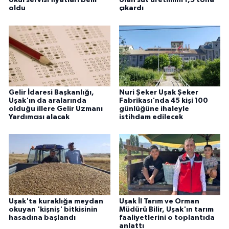
okul servisi fiyatları belli
olan süt üretimini 1,5 tona
oldu
çıkardı
Gelir İdaresi Başkanlığı,
Nuri Şeker Uşak Şeker
Uşak'ın da aralarında
Fabrikası'nda 45 kişi 100
olduğu illere Gelir Uzmanı
günlüğüne ihaleyle
Yardımcısı alacak
istihdam edilecek
Uşak'ta kuraklığa meydan
Uşak İl Tarım ve Orman
okuyan 'kişniş' bitkisinin
Müdürü Bilir, Uşak'ın tarım
hasadına başlandı
faaliyetlerini o toplantıda
anlattı