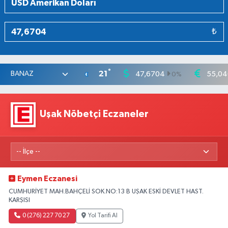
₺
°
21
47,6704
55,04
0
%
Uşak Nöbetçi Eczaneler
Eymen Eczanesi
CUMHURİYET MAH.BAHÇELİ SOK.NO:13 B UŞAK ESKİ DEVLET HAST.
KARŞISI
0 (276) 227 70 27
Yol Tarifi Al