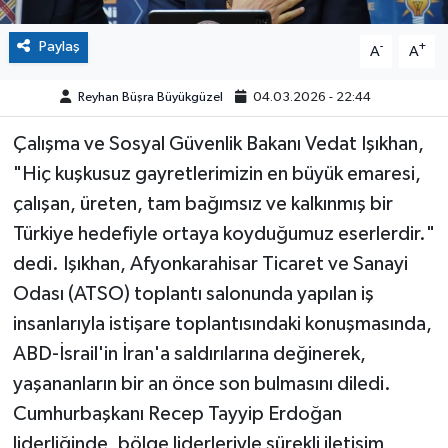
Paylaş
-
+
A
A
Reyhan Büşra Büyükgüzel
04.03.2026 - 22:44
Çalışma ve Sosyal Güvenlik Bakanı Vedat Işıkhan,
"Hiç kuşkusuz gayretlerimizin en büyük emaresi,
çalışan, üreten, tam bağımsız ve kalkınmış bir
Türkiye hedefiyle ortaya koyduğumuz eserlerdir."
dedi. Işıkhan, Afyonkarahisar Ticaret ve Sanayi
Odası (ATSO) toplantı salonunda yapılan iş
insanlarıyla istişare toplantısındaki konuşmasında,
ABD-İsrail'in İran'a saldırılarına değinerek,
yaşananların bir an önce son bulmasını diledi.
Cumhurbaşkanı Recep Tayyip Erdoğan
liderliğinde, bölge liderleriyle sürekli iletişim