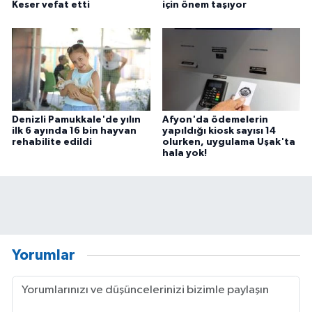
Keser vefat etti
için önem taşıyor
Denizli Pamukkale'de yılın
Afyon'da ödemelerin
ilk 6 ayında 16 bin hayvan
yapıldığı kiosk sayısı 14
rehabilite edildi
olurken, uygulama Uşak'ta
hala yok!
Yorumlar