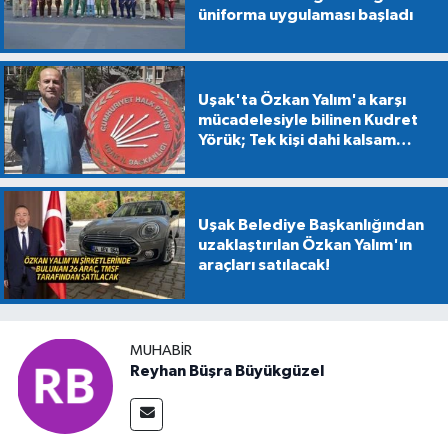
üniforma uygulaması başladı
Uşak'ta Özkan Yalım'a karşı
mücadelesiyle bilinen Kudret
Yörük; Tek kişi dahi kalsam
CHP'den kopmayacağım!
Uşak Belediye Başkanlığından
uzaklaştırılan Özkan Yalım'ın
araçları satılacak!
MUHABIR
Reyhan Büşra Büyükgüzel