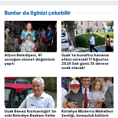
Bunlar da ilginizi çekebilir
Afyon Belediyesi, 41
Uşak'ta bunaltıcı havanın
çocuğun sünnet düğününü
etkisi sürecek! 11 Ağustos
yaptı
2026 Salı günü 35 derece
sıcak olacak!
Uşak Banaz Kızılcasöğüt'ün
Kütahya Müderris Mahallesi
eski Belediye Başkanı Selim
Şenliği, komşuluk kültürü