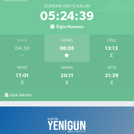
SONRAKI VAKTE KALAN
05:24:38
Öğle Namazı
İMSAK
GÜNEŞ
ÖĞLE
04:30
06:05
13:13
İKINDI
AKŞAM
YATSI
17:01
20:11
21:39
Aylık Vakitler