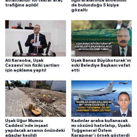
asfaltlandı! Yol tekrar araç
ilgili aralarında annesinin
trafiğine açıldı!
de bulunduğu 5 kişiye
gözaltı
Ali Karaoba, Uşak
Uşak Banaz Büyükoturak'ın
Cezaevi'nin fiziki şartları
eski Belediye Başkanı vefat
için açıklama yaptı!
etti
Uşak Uğur Mumcu
Kadınlar araba kullanacak
Caddesi'nde inşaat
mı sözünü hatırlatıp, Uşaklı
yapılacak arsanın önündeki
Tuğgeneral Özlem
ağaçlar kesildi
Karapınar'ı örnek gösterdi