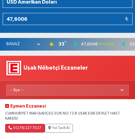
₺
°
33
47,6006
55
0.06
%
Uşak Nöbetçi Eczaneler
Eymen Eczanesi
CUMHURİYET MAH.BAHÇELİ SOK.NO:13 B UŞAK ESKİ DEVLET HAST.
KARŞISI
0 (276) 227 70 27
Yol Tarifi Al