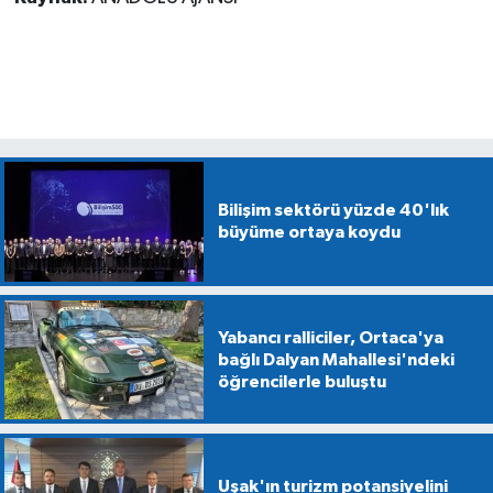
Bilişim sektörü yüzde 40'lık
büyüme ortaya koydu
Yabancı ralliciler, Ortaca'ya
bağlı Dalyan Mahallesi'ndeki
öğrencilerle buluştu
Uşak'ın turizm potansiyelini