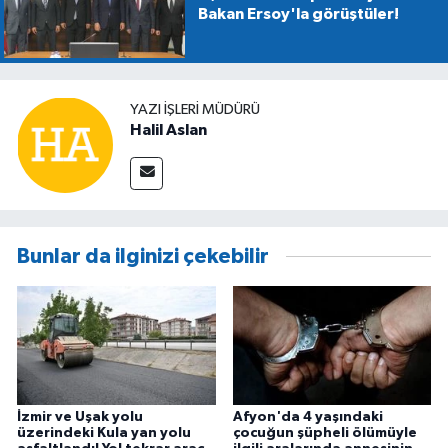
Bakan Ersoy'la görüştüler!
YAZI İŞLERİ MÜDÜRÜ
Halil Aslan
Bunlar da ilginizi çekebilir
İzmir ve Uşak yolu
Afyon'da 4 yaşındaki
üzerindeki Kula yan yolu
çocuğun şüpheli ölümüyle