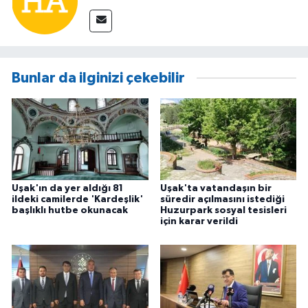
Bunlar da ilginizi çekebilir
Uşak'ın da yer aldığı 81
Uşak'ta vatandaşın bir
ildeki camilerde 'Kardeşlik'
süredir açılmasını istediği
başlıklı hutbe okunacak
Huzurpark sosyal tesisleri
için karar verildi