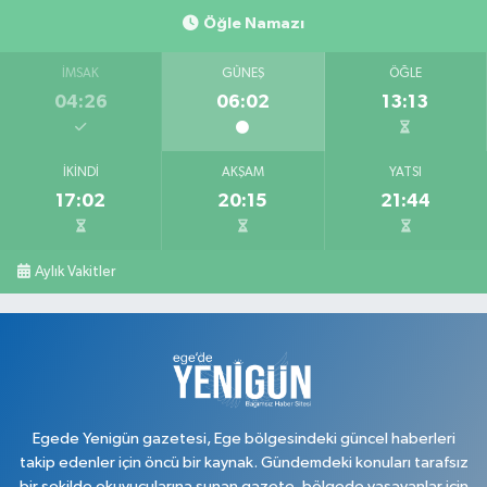
Öğle Namazı
0 (276) 517 17 70
Yol Tarifi Al
İMSAK
GÜNEŞ
ÖĞLE
Serap Eczanesi
04:26
06:02
13:13
Atatürk Mahallesi, 2. Saçma Sokak No:5 Merkez Uşak
0 (276) 231 00 34
Yol Tarifi Al
İKINDI
AKŞAM
YATSI
17:02
20:15
21:44
Ege Hayat Eczanesi
Mehmet Akif Ersoy Mahallesi, Şehit İsmail Çetin Sokak No:45 Merkez
Uşak
Aylık Vakitler
0 (276) 999 19 59
Yol Tarifi Al
Zafer Eczanesi
Dikilitaş Mahallesi, Camii Sokak No:7 A Merkez Uşak
0 (276) 223 12 53
Yol Tarifi Al
Egede Yenigün gazetesi, Ege bölgesindeki güncel haberleri
takip edenler için öncü bir kaynak. Gündemdeki konuları tarafsız
bir şekilde okuyucularına sunan gazete, bölgede yaşayanlar için