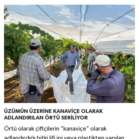
ÜZÜMÜN ÜZERİNE KANAVİÇE OLARAK
ADLANDIRILAN ÖRTÜ SERİLİYOR
Örtü olarak çiftçilerin "kanaviçe" olarak
adlandırdığı bitki lifi ipi veya plastikten yapılan,