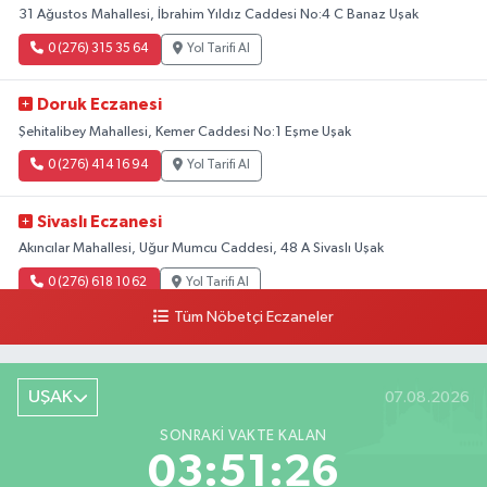
31 Ağustos Mahallesi, İbrahim Yıldız Caddesi No:4 C Banaz Uşak
0 (276) 315 35 64
Yol Tarifi Al
Doruk Eczanesi
Şehitalibey Mahallesi, Kemer Caddesi No:1 Eşme Uşak
0 (276) 414 16 94
Yol Tarifi Al
Sivaslı Eczanesi
Akıncılar Mahallesi, Uğur Mumcu Caddesi, 48 A Sivaslı Uşak
0 (276) 618 10 62
Yol Tarifi Al
Tüm Nöbetçi Eczaneler
Sağlık Eczanesi
Camikebir Mahallesi, Hürriyet Caddesi No:51 A Ulubey Uşak
UŞAK
07.08.2026
0 (276) 716 14 02
Yol Tarifi Al
SONRAKI VAKTE KALAN
Barış Eczanesi
03:51:25
Konak Mahallesi, İnönü Caddesi, No:2 Karahallı Uşak