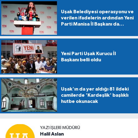
Uşak Belediyesi operasyonu ve
verilen ifadelerin ardından Yeni
Parti Manisa İl Başkanı da
gözaltına alındı
Yeni Parti Uşak Kurucu İl
Başkanı belli oldu
Uşak'ın da yer aldığı 81 ildeki
camilerde 'Kardeşlik' başlıklı
hutbe okunacak
YAZI İŞLERİ MÜDÜRÜ
Halil Aslan