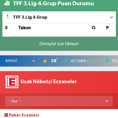
TFF 3.Lig 4.Grup Puan Durumu
TFF 3.Lig 4.Grup
#
Takım
O
P
Detaylar için tıklayın
°
28
47,7069
55
0.17
%
Uşak Nöbetçi Eczaneler
Peker Eczanesi