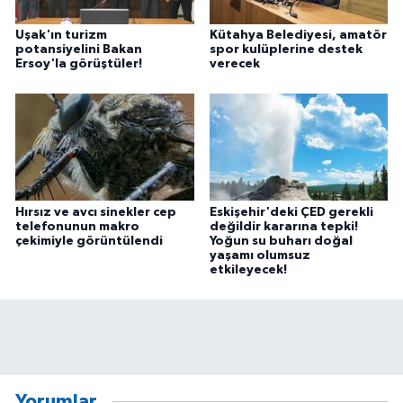
Uşak'ın turizm
Kütahya Belediyesi, amatör
potansiyelini Bakan
spor kulüplerine destek
Ersoy'la görüştüler!
verecek
Hırsız ve avcı sinekler cep
Eskişehir'deki ÇED gerekli
telefonunun makro
değildir kararına tepki!
çekimiyle görüntülendi
Yoğun su buharı doğal
yaşamı olumsuz
etkileyecek!
Yorumlar