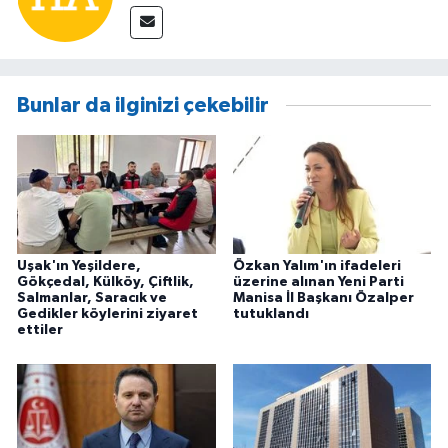
Bunlar da ilginizi çekebilir
Uşak'ın Yeşildere,
Özkan Yalım'ın ifadeleri
Gökçedal, Külköy, Çiftlik,
üzerine alınan Yeni Parti
Salmanlar, Saracık ve
Manisa İl Başkanı Özalper
Gedikler köylerini ziyaret
tutuklandı
ettiler