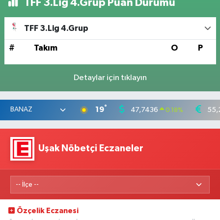
TFF 3.Lig 4.Grup Puan Durumu
TFF 3.Lig 4.Grup
#
Takım
O
P
Detaylar için tıklayın
°
19
47,7436
55,
0.18
%
Uşak Nöbetçi Eczaneler
Özçelik Eczanesi