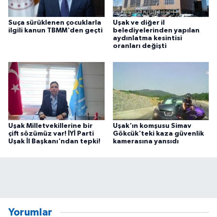
Suça sürüklenen çocuklarla
Uşak ve diğer il
ilgili kanun TBMM'den geçti
belediyelerinden yapılan
aydınlatma kesintisi
oranları değişti
Uşak Milletvekillerine bir
Uşak'ın komşusu Simav
çift sözümüz var! İYİ Parti
Gökcük'teki kaza güvenlik
Uşak İl Başkanı'ndan tepki!
kamerasına yansıdı
Yorumlar