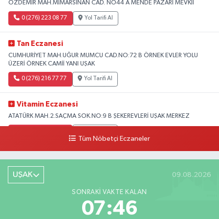
ÖZDEMİR MAH.MİMARSİNAN CAD. NO44 A MENDE PAZARI MEVKİİ
0 (276) 223 08 77
Yol Tarifi Al
Tan Eczanesi
CUMHURİYET MAH.UĞUR MUMCU CAD.NO:72 B ÖRNEK EVLER YOLU
ÜZERİ ÖRNEK CAMİİ YANI UŞAK
0 (276) 216 77 77
Yol Tarifi Al
Vitamin Eczanesi
ATATÜRK MAH.2.SAÇMA SOK.NO:9 B ŞEKEREVLERİ UŞAK MERKEZ
0 (276) 231 32 33
Yol Tarifi Al
Tüm Nöbetçi Eczaneler
UŞAK
09.08.2026
SONRAKI VAKTE KALAN
07:45