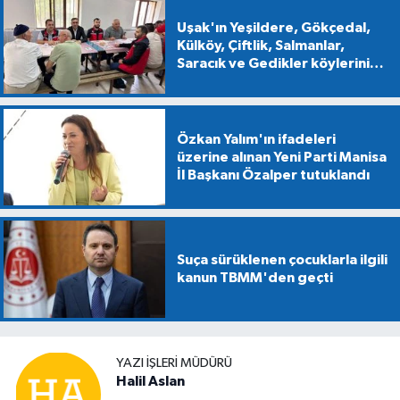
Uşak'ın Yeşildere, Gökçedal,
Külköy, Çiftlik, Salmanlar,
Saracık ve Gedikler köylerini
ziyaret ettiler
Özkan Yalım'ın ifadeleri
üzerine alınan Yeni Parti Manisa
İl Başkanı Özalper tutuklandı
Suça sürüklenen çocuklarla ilgili
kanun TBMM'den geçti
YAZI İŞLERİ MÜDÜRÜ
Halil Aslan