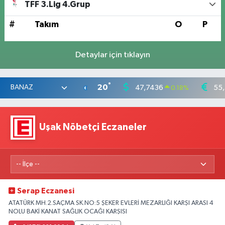
TFF 3.Lig 4.Grup
#
Takım
O
P
Detaylar için tıklayın
°
20
47,7436
55
0.18
%
Uşak Nöbetçi Eczaneler
Serap Eczanesi
ATATÜRK MH.2.SAÇMA SK.NO:5 ŞEKER EVLERİ MEZARLIĞI KARŞI ARASI 4
NOLU BAKİ KANAT SAĞLIK OCAĞI KARŞISI