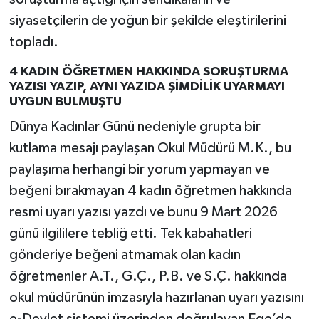
siyasetçilerin de yoğun bir şekilde eleştirilerini
topladı.
4 KADIN ÖĞRETMEN HAKKINDA SORUŞTURMA
YAZISI YAZIP, AYNI YAZIDA ŞİMDİLİK UYARMAYI
UYGUN BULMUŞTU
Dünya Kadınlar Günü nedeniyle grupta bir
kutlama mesajı paylaşan Okul Müdürü M.K., bu
paylaşıma herhangi bir yorum yapmayan ve
beğeni bırakmayan 4 kadın öğretmen hakkında
resmi uyarı yazısı yazdı ve bunu 9 Mart 2026
günü ilgililere tebliğ etti. Tek kabahatleri
gönderiye beğeni atmamak olan kadın
öğretmenler A.T., G.Ç., P.B. ve S.Ç. hakkında
okul müdürünün imzasıyla hazırlanan uyarı yazısını
e-Devlet sistemi üzerinden doğrulayan Ege’de