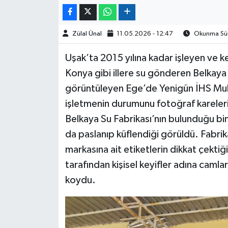
Zülal Ünal
11.05.2026 - 12:47
Okunma Süre
Uşak’ta 2015 yılına kadar işleyen ve k
Konya gibi illere su gönderen Belkaya
görüntüleyen Ege’de Yenigün İHS Muha
işletmenin durumunu fotoğraf karelerin
Belkaya Su Fabrikası’nın bulunduğu bina
da paslanıp küflendiği görüldü. Fabri
markasına ait etiketlerin dikkat çektiği
tarafından kişisel keyifler adına camla
koydu.