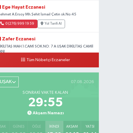
Ege Hayat Eczanesi
ehmet A.Ersoy Mh.Şehit İsmail Çetin sk.No:45
0 (276) 999 19 59
Yol Tarifi Al
Zafer Eczanesi
İKİLİTAŞ MAH.1.CAMİ SOK.NO: 7 A UŞAK DİKİLİTAŞ CAMİİ
ANI
Tüm Nöbetçi Eczaneler
0 (276) 223 12 53
Yol Tarifi Al
UŞAK
07.08.2026
SONRAKI VAKTE KALAN
29:54
Akşam Namazı
SAK
GÜNEŞ
ÖĞLE
İKINDI
AKŞAM
YATSI