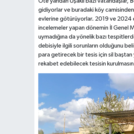
Öte yandan Uşaklı bazı vatandaşlar, B
gidiyorlar ve buradaki köy camisinden 
evlerine götürüyorlar. 2019 ve 2024
incelemeler yapan dönemin İl Genel Me
uymadığına da yönelik bazı tespitlerde 
debisiyle ilgili sorunların olduğunu b
para getirecek bir tesis için sil baştan
rekabet edebilecek tesisin kurulmasını