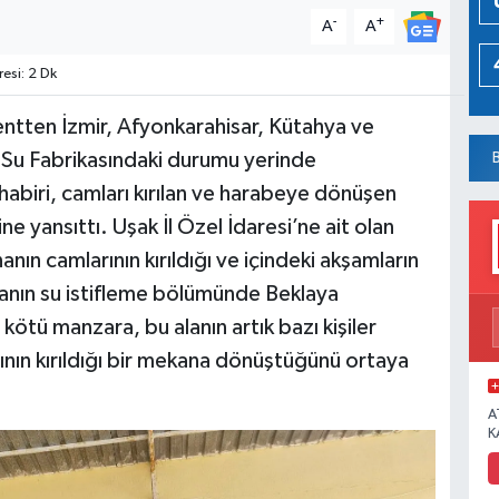
-
+
A
A
si: 2 Dk
entten İzmir, Afyonkarahisar, Kütahya ve
 Su Fabrikasındaki durumu yerinde
biri, camları kırılan ve harabeye dönüşen
e yansıttı. Uşak İl Özel İdaresi’ne ait olan
nın camlarının kırıldığı ve içindeki akşamların
kanın su istifleme bölümünde Beklaya
 kötü manzara, bu alanın artık bazı kişiler
rının kırıldığı bir mekana dönüştüğünü ortaya
A
K