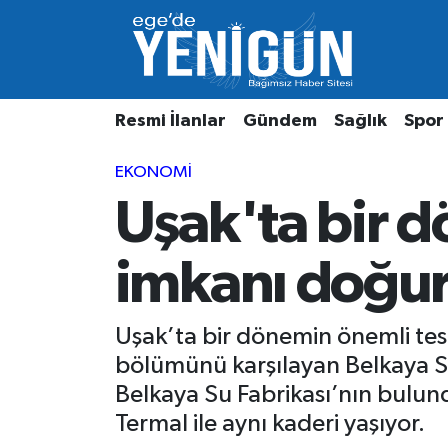
Resmi İlanlar
Beyoğlu Nöbetçi Eczaneler
Resmi İlanlar
Gündem
Sağlık
Spor
Gündem
Beyoğlu Hava Durumu
EKONOMI
Sağlık
Beyoğlu Trafik Yoğunluk Haritası
Uşak'ta bir d
Spor
Süper Lig Puan Durumu ve Fikstür
imkanı doğur
Özel Haber
Tüm Manşetler
Son Dakika Haberleri
Uşak’ta bir dönemin önemli tesi
bölümünü karşılayan Belkaya Su
Haber Arşivi
Belkaya Su Fabrikası’nın bulu
Termal ile aynı kaderi yaşıyor.