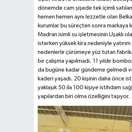
dönemde cam şişede tek içimli satılan t
hemen hemen aynı lezzetle olan Belkaya
kurumlar bu süreçten sonra markaya ka
Madran isimli su işletmesinin Uşaklı o
isterken yüksek kira nedeniyle yatırım
nedenlerle çürümeye yüz tutan fabrikan
bir çalışma yapılmadı. 11 yıldır bomboş 
da bugüne kadar gündeme gelmedi ve b
kaderi yaşadı. 20 kişinin daha önce ist
yaklaşık 50 ila 100 kişiye istihdam sağl
yapılardan biri olma özelliğini taşıyor.