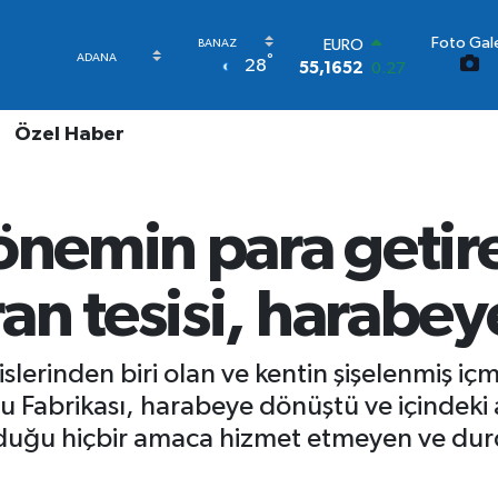
Foto Gale
STERLİN
°
28
64,4046
0.35
GRAM ALTIN
6648.99
2.59
Özel Haber
BİST100
13.773
-19
BITCOIN
65.130,04
1.2
önemin para getire
DOLAR
47,7106
0.17
EURO
an tesisi, harabe
55,1652
0.27
slerinden biri olan ve kentin şişelenmiş iç
 Fabrikası, harabeye dönüştü ve içindeki
nduğu hiçbir amaca hizmet etmeyen ve du