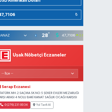
₺
°
28
47,7106
55,165
0.17
%
Uşak Nöbetçi Eczaneler
Serap Eczanesi
TATÜRK MH.2.SAÇMA SK.NO:5 ŞEKER EVLERİ MEZARLIĞI
ARŞI ARASI 4 NOLU BAKİ KANAT SAĞLIK OCAĞI KARŞISI
0 (276) 231 00 34
Yol Tarifi Al