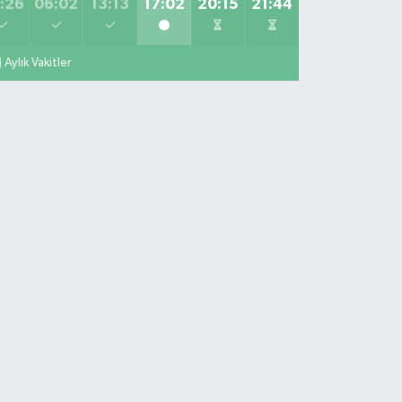
:26
06:02
13:13
17:02
20:15
21:44
Aylık Vakitler