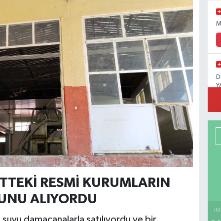
M
D
Y
NTTEKİ RESMİ KURUMLARIN
YUNU ALIYORDU
İM
suyu damacanalarla satılıyordu ve bir