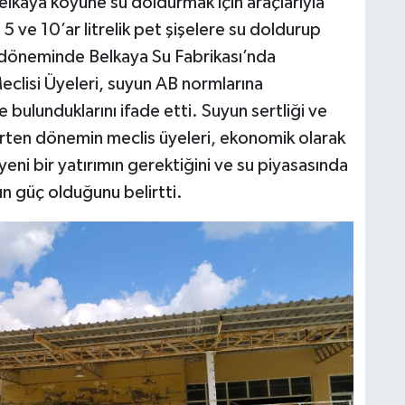
elkaya köyüne su doldurmak için araçlarıyla
5 ve 10’ar litrelik pet şişelere su doldurup
 döneminde Belkaya Su Fabrikası’nda
clisi Üyeleri, suyun AB normlarına
bulunduklarını ifade etti. Suyun sertliği ve
elirten dönemin meclis üyeleri, ekonomik olarak
 yeni bir yatırımın gerektiğini ve su piyasasında
n güç olduğunu belirtti.