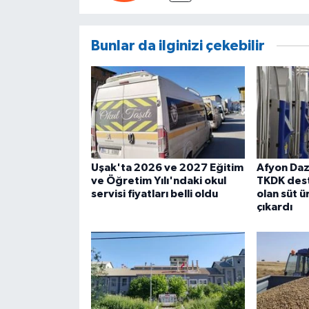
Bunlar da ilginizi çekebilir
Uşak'ta 2026 ve 2027 Eğitim
Afyon Dazk
ve Öğretim Yılı'ndaki okul
TKDK dest
servisi fiyatları belli oldu
olan süt ü
çıkardı