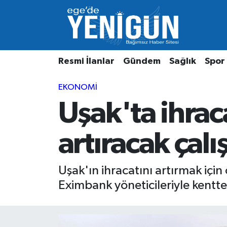
Resmi İlanlar
Beyoğlu Nöbetçi Eczaneler
Resmi İlanlar
Gündem
Sağlık
Spor
Gündem
Beyoğlu Hava Durumu
EKONOMI
Sağlık
Beyoğlu Trafik Yoğunluk Haritası
Uşak'ta ihrac
Spor
Süper Lig Puan Durumu ve Fikstür
artıracak çal
Özel Haber
Tüm Manşetler
Son Dakika Haberleri
Uşak'ın ihracatını artırmak içi
Eximbank yöneticileriyle kenttek
Haber Arşivi