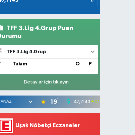
₺
TFF 3.Lig 4.Grup Puan
Durumu
TFF 3.Lig 4.Grup
#
Takım
O
P
Detaylar için tıklayın
°
19
47,7143
55,031
0.16
%
Uşak Nöbetçi Eczaneler