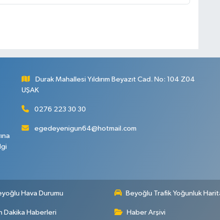
Durak Mahallesi Yıldırım Beyazıt Cad. No: 104 Z04
UŞAK
0276 223 30 30
egedeyenigun64@hotmail.com
rına
lgi
eyoğlu Hava Durumu
Beyoğlu Trafik Yoğunluk Harit
 Dakika Haberleri
Haber Arşivi