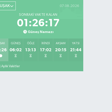
UŞAK
07.08.2026
SONRAKI VAKTE KALAN
01:26:16
Güneş Namazı
SAK
GÜNEŞ
ÖĞLE
İKINDI
AKŞAM
YATSI
:26
06:02
13:13
17:02
20:15
21:44
Aylık Vakitler