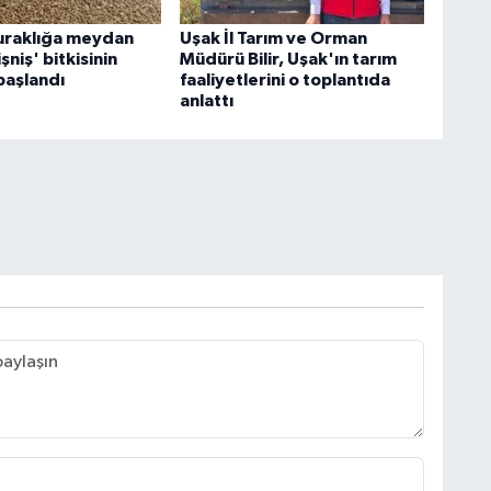
uraklığa meydan
Uşak İl Tarım ve Orman
şniş' bitkisinin
Müdürü Bilir, Uşak'ın tarım
başlandı
faaliyetlerini o toplantıda
anlattı