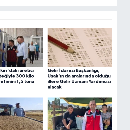
ırı'daki üretici
Gelir İdaresi Başkanlığı,
eğiyle 300 kilo
Uşak'ın da aralarında olduğu
retimini 1,5 tona
illere Gelir Uzmanı Yardımcısı
alacak