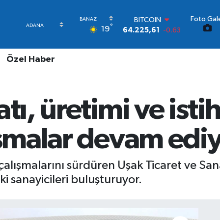
Foto Gale
BITCOIN
°
19
64.225,61
-0.63
DOLAR
47,7143
0.16
Özel Haber
EURO
55,0317
-0.02
STERLİN
64,2463
0.07
atı, üretimi ve ist
GRAM ALTIN
6510.40
0.45
BİST100
ışmalar devam ediy
13.799
70
n çalışmalarını sürdüren Uşak Ticaret ve Sa
i sanayicileri buluşturuyor.