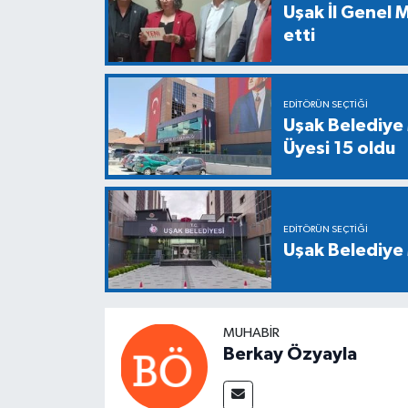
Uşak İl Genel M
etti
EDITÖRÜN SEÇTIĞI
Uşak Belediye 
Üyesi 15 oldu
EDITÖRÜN SEÇTIĞI
Uşak Belediye 
MUHABIR
Berkay Özyayla