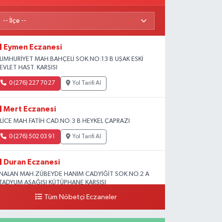
Eymen Eczanesi
UMHURİYET MAH.BAHÇELİ SOK.NO:13 B UŞAK ESKİ
EVLET HAST. KARŞISI
0 (276) 227 70 27
Yol Tarifi Al
Mert Eczanesi
SLİCE MAH.FATİH CAD.NO:3 B HEYKEL ÇAPRAZI
0 (276) 502 03 91
Yol Tarifi Al
Duran Eczanesi
NALAN MAH.ZÜBEYDE HANIM CAD.YİĞİT SOK.NO.2 A
TADYUM AŞAĞISI KÜTÜPHANE KARŞISI
Tüm Nöbetçi Eczaneler
0 (276) 224 51 77
Yol Tarifi Al