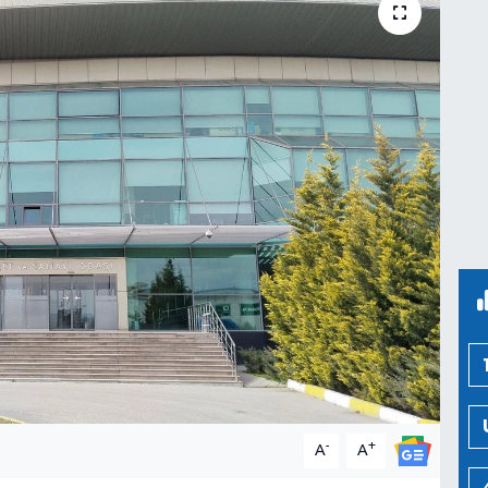
-
+
A
A