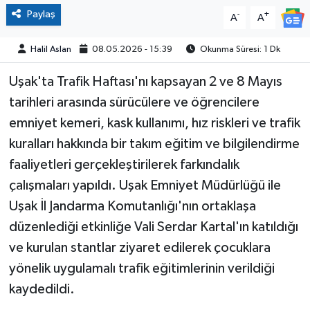
Paylaş
-
+
A
A
Halil Aslan
08.05.2026 - 15:39
Okunma Süresi: 1 Dk
Uşak'ta Trafik Haftası'nı kapsayan 2 ve 8 Mayıs
tarihleri arasında sürücülere ve öğrencilere
emniyet kemeri, kask kullanımı, hız riskleri ve trafik
kuralları hakkında bir takım eğitim ve bilgilendirme
faaliyetleri gerçekleştirilerek farkındalık
çalışmaları yapıldı. Uşak Emniyet Müdürlüğü ile
Uşak İl Jandarma Komutanlığı'nın ortaklaşa
düzenlediği etkinliğe Vali Serdar Kartal'ın katıldığı
ve kurulan stantlar ziyaret edilerek çocuklara
yönelik uygulamalı trafik eğitimlerinin verildiği
kaydedildi.