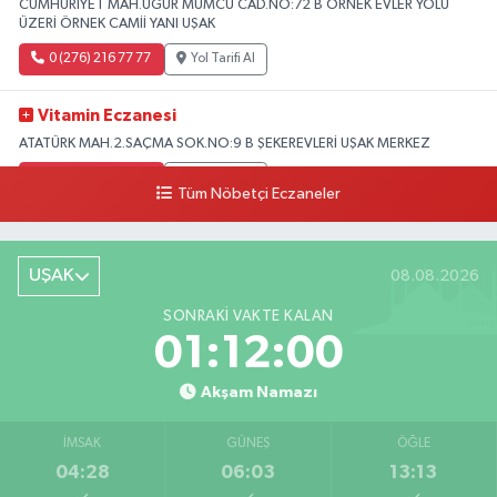
CUMHURİYET MAH.UĞUR MUMCU CAD.NO:72 B ÖRNEK EVLER YOLU
ÜZERİ ÖRNEK CAMİİ YANI UŞAK
0 (276) 216 77 77
Yol Tarifi Al
Vitamin Eczanesi
ATATÜRK MAH.2.SAÇMA SOK.NO:9 B ŞEKEREVLERİ UŞAK MERKEZ
0 (276) 231 32 33
Yol Tarifi Al
Tüm Nöbetçi Eczaneler
UŞAK
08.08.2026
SONRAKI VAKTE KALAN
01:12:00
Akşam Namazı
İMSAK
GÜNEŞ
ÖĞLE
04:28
06:03
13:13