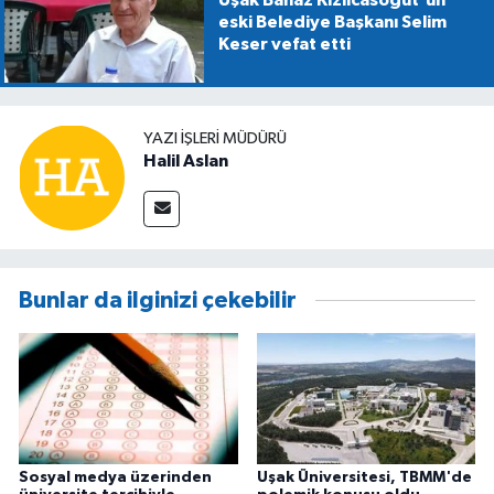
Uşak Banaz Kızılcasöğüt'ün
eski Belediye Başkanı Selim
Keser vefat etti
YAZI İŞLERİ MÜDÜRÜ
Halil Aslan
Bunlar da ilginizi çekebilir
Sosyal medya üzerinden
Uşak Üniversitesi, TBMM'de