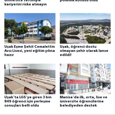
üniversite tercihiyle
polemik konusu oldu
kariyerini riske atmayın
Uşak Eşme Şehit Cemalettin
Uşak, öğrenci dostu
Avcı Lisesi, yeni eğitim yılına
olmayan şehir olarak lanse
hazır
edildi!
Uşak'ta LGS'ye giren 3 bin
Manisa'da ilk, orta, lise ve
849 öğrenci için yerleşme
üniversite öğrencilerine
sonuçları belli oldu
belediyeden destek