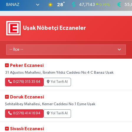
°
28
47,7143
55,
0.16
%
Uşak Nöbetçi Eczaneler
Peker Eczanesi
31 Ağustos Mahallesi, İbrahim Yıldız Caddesi No:4 C Banaz Uşak
0 (276) 315 35 64
Yol Tarifi Al
Doruk Eczanesi
Şehitalibey Mahallesi, Kemer Caddesi No:1 Eşme Uşak
0 (276) 414 16 94
Yol Tarifi Al
Sivaslı Eczanesi