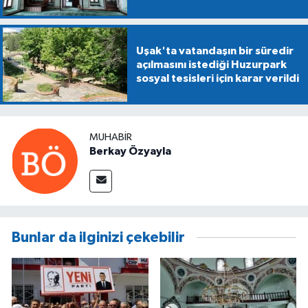
Uşak'ta vatandaşın bir süredir
açılmasını istediği Huzurpark
sosyal tesisleri için karar verildi
MUHABIR
Berkay Özyayla
Bunlar da ilginizi çekebilir