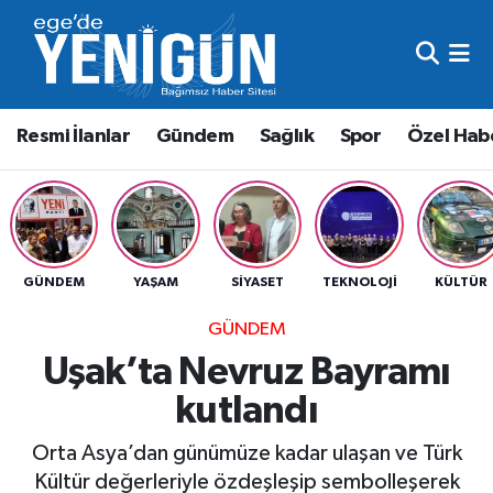
Resmi İlanlar
Beyoğlu Nöbetçi Eczaneler
Resmi İlanlar
Gündem
Sağlık
Spor
Özel Hab
Gündem
Beyoğlu Hava Durumu
Sağlık
Beyoğlu Trafik Yoğunluk Haritası
Spor
Süper Lig Puan Durumu ve Fikstür
GÜNDEM
YAŞAM
SIYASET
TEKNOLOJI
KÜLTÜR
Özel Haber
Tüm Manşetler
GÜNDEM
Uşak’ta Nevruz Bayramı
Son Dakika Haberleri
kutlandı
Haber Arşivi
Orta Asya’dan günümüze kadar ulaşan ve Türk
Kültür değerleriyle özdeşleşip sembolleşerek