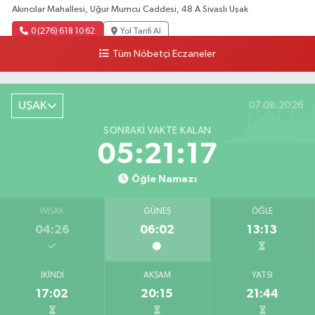
Akıncılar Mahallesi, Uğur Mumcu Caddesi, 48 A Sivaslı Uşak
0 (276) 618 10 62
Yol Tarifi Al
Tüm Nöbetçi Eczaneler
Sağlık Eczanesi
Camikebir Mahallesi, Hürriyet Caddesi No:51 A Ulubey Uşak
UŞAK
07.08.2026
0 (276) 716 14 02
Yol Tarifi Al
SONRAKI VAKTE KALAN
Barış Eczanesi
05:21:16
Konak Mahallesi, İnönü Caddesi, No:2 Karahallı Uşak
Öğle Namazı
0 (276) 517 17 70
Yol Tarifi Al
İMSAK
GÜNEŞ
ÖĞLE
Serap Eczanesi
04:26
06:02
13:13
Atatürk Mahallesi, 2. Saçma Sokak No:5 Merkez Uşak
0 (276) 231 00 34
Yol Tarifi Al
İKINDI
AKŞAM
YATSI
17:02
20:15
21:44
Ege Hayat Eczanesi
Mehmet Akif Ersoy Mahallesi, Şehit İsmail Çetin Sokak No:45 Merkez