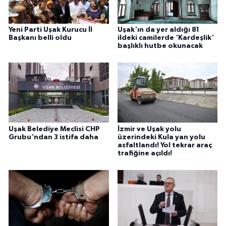
Yeni Parti Uşak Kurucu İl
Uşak'ın da yer aldığı 81
Başkanı belli oldu
ildeki camilerde 'Kardeşlik'
başlıklı hutbe okunacak
Uşak Belediye Meclisi CHP
İzmir ve Uşak yolu
Grubu'ndan 3 istifa daha
üzerindeki Kula yan yolu
asfaltlandı! Yol tekrar araç
trafiğine açıldı!