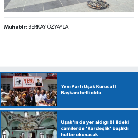
Muhabir:
BERKAY ÖZYAYLA
Yeni Parti Uşak Kurucu İl
Başkanı belli oldu
Uşak'ın da yer aldığı 81 ildeki
camilerde 'Kardeşlik' başlıklı
hutbe okunacak