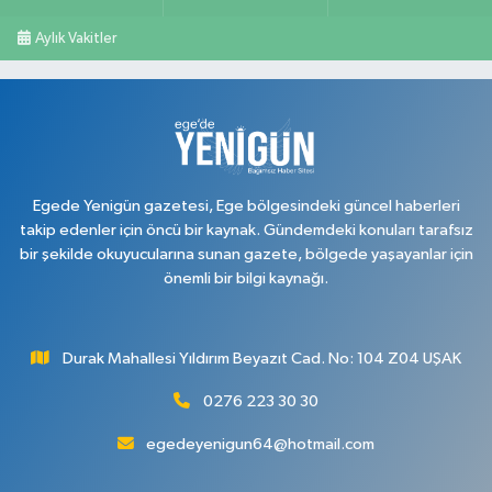
Uşak
Aylık Vakitler
0 (276) 999 19 59
Yol Tarifi Al
Egede Yenigün gazetesi, Ege bölgesindeki güncel haberleri
takip edenler için öncü bir kaynak. Gündemdeki konuları tarafsız
bir şekilde okuyucularına sunan gazete, bölgede yaşayanlar için
önemli bir bilgi kaynağı.
Durak Mahallesi Yıldırım Beyazıt Cad. No: 104 Z04 UŞAK
0276 223 30 30
egedeyenigun64@hotmail.com