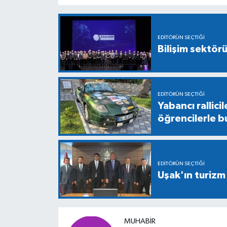
EDITÖRÜN SEÇTIĞI
Bilişim sektör
EDITÖRÜN SEÇTIĞI
Yabancı rallici
öğrencilerle b
EDITÖRÜN SEÇTIĞI
Uşak'ın turizm
MUHABIR