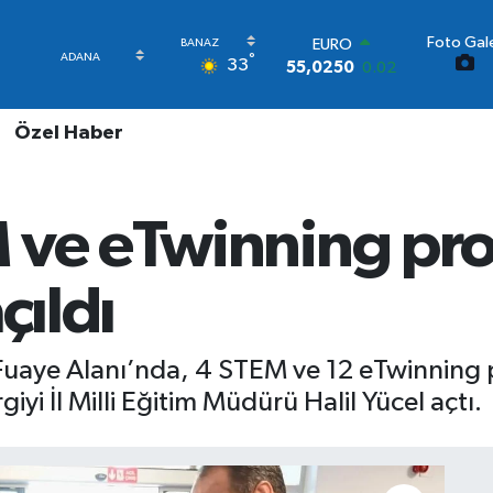
Foto Gale
STERLİN
°
33
64,2398
0.2
GRAM ALTIN
6513.94
0.32
Özel Haber
BİST100
13.768
48
BITCOIN
64.602,05
0.69
ve eTwinning proje
DOLAR
47,6006
0.06
EURO
çıldı
55,0250
0.02
 Fuaye Alanı’nda, 4 STEM ve 12 eTwinning 
iyi İl Milli Eğitim Müdürü Halil Yücel açtı.