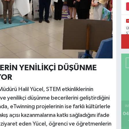
Ü
S
ERİN YENİLİKÇİ DÜŞÜNME
YOR
 Müdürü Halil Yücel, STEM etkinliklerinin
 yenilikçi düşünme becerilerini geliştirdiğini
, eTwinning projelerinin ise farklı kültürlerle
İM
04
akış açısı kazanmalarına katkı sağladığını ifade
tek ziyaret eden Yücel, öğrenci ve öğretmenlerin