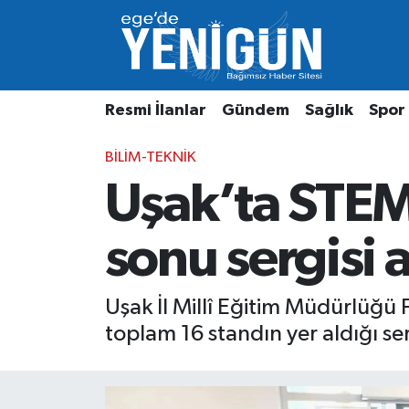
Resmi İlanlar
Beyoğlu Nöbetçi Eczaneler
Resmi İlanlar
Gündem
Sağlık
Spor
Gündem
Beyoğlu Hava Durumu
BILIM-TEKNIK
Sağlık
Beyoğlu Trafik Yoğunluk Haritası
Uşak’ta STEM 
Spor
Süper Lig Puan Durumu ve Fikstür
sonu sergisi a
Özel Haber
Tüm Manşetler
Son Dakika Haberleri
Uşak İl Millî Eğitim Müdürlüğü
toplam 16 standın yer aldığı serg
Haber Arşivi