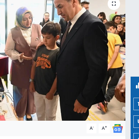
-
+
A
A