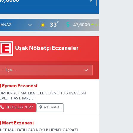
₺
°
33
47,6006
55,0
0.06
%
Uşak Nöbetçi Eczaneler
Eymen Eczanesi
UMHURİYET MAH.BAHÇELİ SOK.NO:13 B UŞAK ESKİ
EVLET HAST. KARŞISI
0 (276) 227 70 27
Yol Tarifi Al
Mert Eczanesi
SLİCE MAH.FATİH CAD.NO:3 B HEYKEL ÇAPRAZI