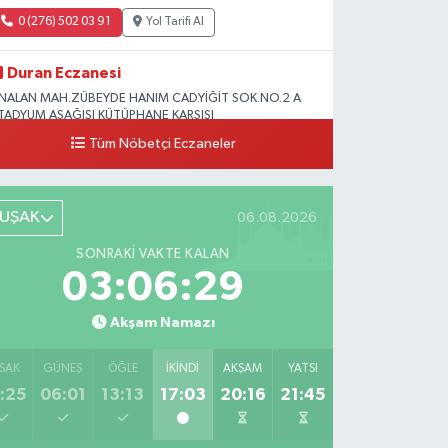
0 (276) 502 03 91
Yol Tarifi Al
Duran Eczanesi
NALAN MAH.ZÜBEYDE HANIM CAD.YİĞİT SOK.NO.2 A
TADYUM AŞAĞISI KÜTÜPHANE KARŞISI
Tüm Nöbetçi Eczaneler
0 (276) 224 51 77
Yol Tarifi Al
UŞAK
06.08.2026
SONRAKI VAKTE KALAN
03:06:28
Akşam Namazı
SAK
GÜNEŞ
ÖĞLE
İKINDI
AKŞAM
YATSI
:25
06:01
13:13
17:03
20:16
21:45