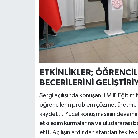
ETKİNLİKLER; ÖĞRENCİL
BECERİLERİNİ GELİŞTİRİ
Sergi açılışında konuşan İl Millî Eğitim
öğrencilerin problem çözme, üretme ve
kaydetti. Yücel konuşmasının devamında
etkileşim kurmalarına ve uluslararası b
etti. Açılışın ardından stantları tek 