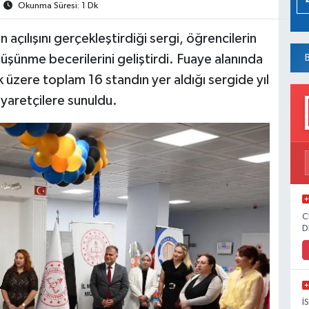
Okunma Süresi: 1 Dk
n açılışını gerçekleştirdiği sergi, öğrencilerin
şünme becerilerini geliştirdi. Fuaye alanında
üzere toplam 16 standın yer aldığı sergide yıl
iyaretçilere sunuldu.
C
D
İ