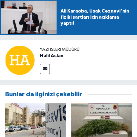
Ali Karaoba, Uşak Cezaevi'nin
fiziki şartları için açıklama
yaptı!
YAZI İŞLERİ MÜDÜRÜ
Halil Aslan
Bunlar da ilginizi çekebilir