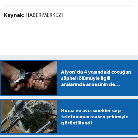
Kaynak:
HABER MERKEZİ
Afyon'da 4 yaşındaki çocuğun
şüpheli ölümüyle ilgili
aralarında annesinin de
bulunduğu 5 kişiye gözaltı
Hırsız ve avcı sinekler cep
telefonunun makro çekimiyle
görüntülendi