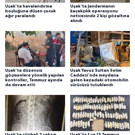
Uşak’ta havalandırma
Uşak'ta Jandarmanın
boşluğuna düşen çocuk
kaçakçılık operasyonu
ağır yaralandı
neticesinde 2 kişi gözaltına
alındı
Uşak’ta düzensiz
Uşak Yavuz Sultan Selim
göçmenlere yönelik yapılan
Caddesi'nde meydana
kontroller, Temmuz ayında
gelen kazadaki otomobilin
da devam etti
sürücüsü tutuklandı
Uşak’ta şüpheli 2 şahsın
Uşak’ta 1 ve 15 Temmuz