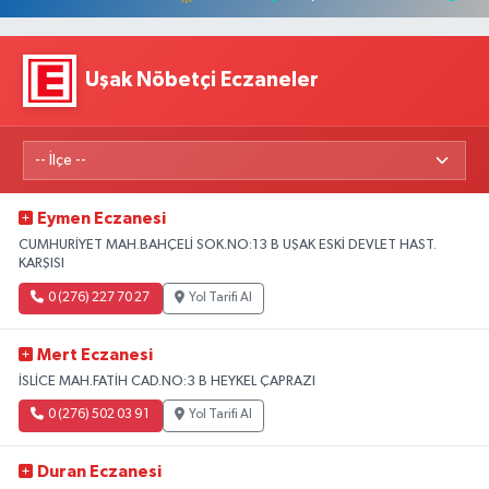
Uşak Nöbetçi Eczaneler
Eymen Eczanesi
CUMHURİYET MAH.BAHÇELİ SOK.NO:13 B UŞAK ESKİ DEVLET HAST.
KARŞISI
0 (276) 227 70 27
Yol Tarifi Al
Mert Eczanesi
İSLİCE MAH.FATİH CAD.NO:3 B HEYKEL ÇAPRAZI
0 (276) 502 03 91
Yol Tarifi Al
Duran Eczanesi