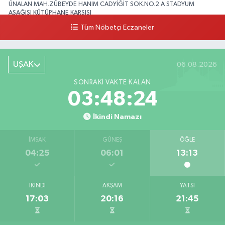
ÜNALAN MAH.ZÜBEYDE HANIM CAD.YİĞİT SOK.NO.2 A STADYUM
AŞAĞISI KÜTÜPHANE KARŞISI
Tüm Nöbetçi Eczaneler
0 (276) 224 51 77
Yol Tarifi Al
UŞAK
06.08.2026
SONRAKI VAKTE KALAN
03:48:24
İkindi Namazı
İMSAK
GÜNEŞ
ÖĞLE
04:25
06:01
13:13
İKINDI
AKŞAM
YATSI
17:03
20:16
21:45