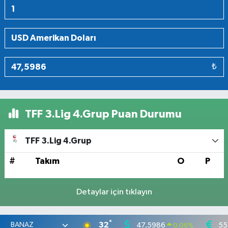
₺
TFF 3.Lig 4.Grup Puan Durumu
TFF 3.Lig 4.Grup
#
Takım
O
P
Detaylar için tıklayın
°
32
47,5986
55
0.06
%