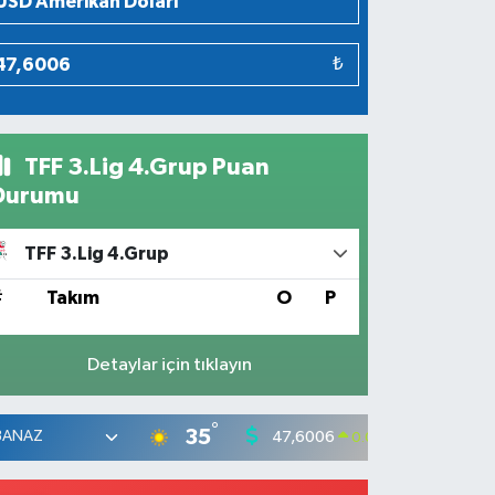
₺
TFF 3.Lig 4.Grup Puan
Durumu
TFF 3.Lig 4.Grup
#
Takım
O
P
Detaylar için tıklayın
°
35
47,6006
55,0
0.06
%