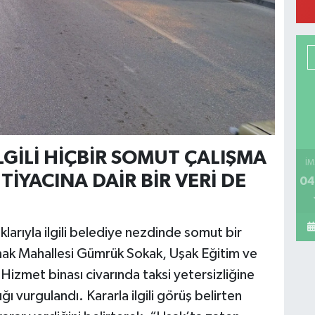
GİLİ HİÇBİR SOMUT ÇALIŞMA
İM
TİYACINA DAİR BİR VERİ DE
04
arıyla ilgili belediye nezdinde somut bir
mak Mahallesi Gümrük Sokak, Uşak Eğitim ve
izmet binası civarında taksi yetersizliğine
ı vurgulandı. Kararla ilgili görüş belirten