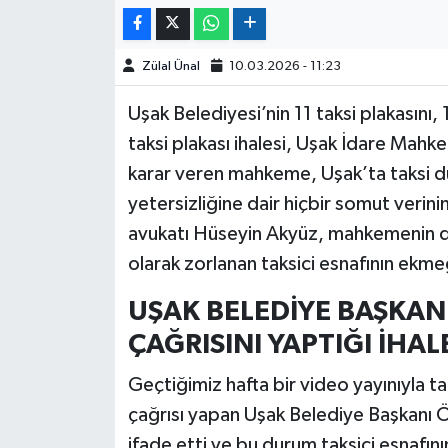
Zülal Ünal
10.03.2026 - 11:23
Uşak Belediyesi’nin 11 taksi plakasını, 
taksi plakası ihalesi, Uşak İdare Mahkem
karar veren mahkeme, Uşak’ta taksi dur
yetersizliğine dair hiçbir somut verin
avukatı Hüseyin Akyüz, mahkemenin do
olarak zorlanan taksici esnafının ekmeği
UŞAK BELEDİYE BAŞKANI
ÇAĞRISINI YAPTIĞI İHALE
Geçtiğimiz hafta bir video yayınıyla tak
çağrısı yapan Uşak Belediye Başkanı Ö
ifade etti ve bu durum taksici esnafını