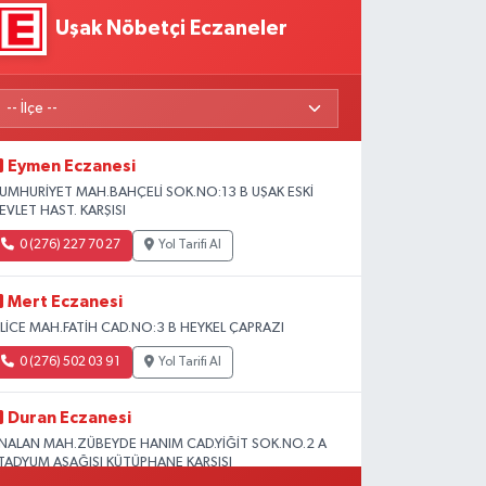
Uşak Nöbetçi Eczaneler
Eymen Eczanesi
UMHURİYET MAH.BAHÇELİ SOK.NO:13 B UŞAK ESKİ
EVLET HAST. KARŞISI
0 (276) 227 70 27
Yol Tarifi Al
Mert Eczanesi
SLİCE MAH.FATİH CAD.NO:3 B HEYKEL ÇAPRAZI
0 (276) 502 03 91
Yol Tarifi Al
Duran Eczanesi
NALAN MAH.ZÜBEYDE HANIM CAD.YİĞİT SOK.NO.2 A
TADYUM AŞAĞISI KÜTÜPHANE KARŞISI