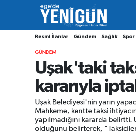
Resmi İlanlar
Beyoğlu Nöbetçi Eczaneler
Resmi İlanlar
Gündem
Sağlık
Spor
Gündem
Beyoğlu Hava Durumu
GÜNDEM
Sağlık
Beyoğlu Trafik Yoğunluk Haritası
Uşak'taki tak
Spor
Süper Lig Puan Durumu ve Fikstür
kararıyla iptal
Özel Haber
Tüm Manşetler
Son Dakika Haberleri
Uşak Belediyesi'nin yarın yapaca
Mahkeme, kentte taksi ihtiyacına
Haber Arşivi
yapılmadığını kararda belirtti. 
olduğunu belirterek, "Taksicile