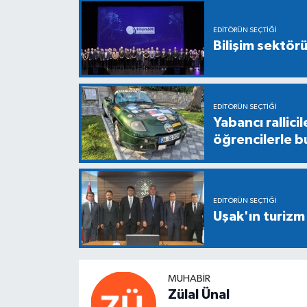
EDITÖRÜN SEÇTIĞI
Bilişim sektör
EDITÖRÜN SEÇTIĞI
Yabancı rallici
öğrencilerle b
EDITÖRÜN SEÇTIĞI
Uşak'ın turizm
MUHABIR
Zülal Ünal