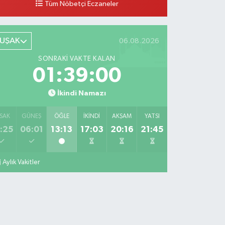
Tüm Nöbetçi Eczaneler
0 (276) 224 51 77
Yol Tarifi Al
UŞAK
06.08.2026
SONRAKI VAKTE KALAN
01:38:59
İkindi Namazı
SAK
GÜNEŞ
ÖĞLE
İKINDI
AKŞAM
YATSI
:25
06:01
13:13
17:03
20:16
21:45
Aylık Vakitler