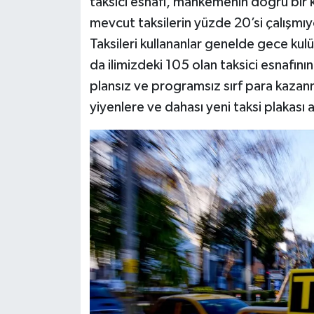
taksici esnafı, mahkemenin doğru bir k
mevcut taksilerin yüzde 20’si çalışmıy
Taksileri kullananlar genelde gece kul
da ilimizdeki 105 olan taksici esnafının
plansız ve programsız sırf para kazan
yiyenlere ve dahası yeni taksi plakası 