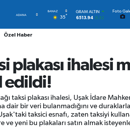
Foto Gale
GRAM ALTIN
°
35
6513.94
0.32
BİST100
13.768
48
Özel Haber
BITCOIN
64.602,05
0.69
DOLAR
47,6006
0.06
si plakası ihales
EURO
55,0250
0.02
STERLİN
 edildi!
64,2398
0.2
ğı taksi plakası ihalesi, Uşak İdare Mahkeme
 dair bir veri bulanmadığını ve duraklarla 
Uşak'taki taksici esnafı, zaten taksiyi kull
re ve yeni bu plakaları satın almak isteyen