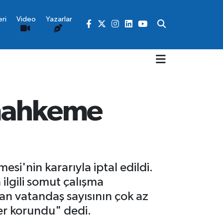
ri
Video
Yazarlar
i mahkeme
si'nin kararıyla iptal edildi.
ilgili somut çalışma
anan vatandaş sayısının çok az
ler korundu" dedi.