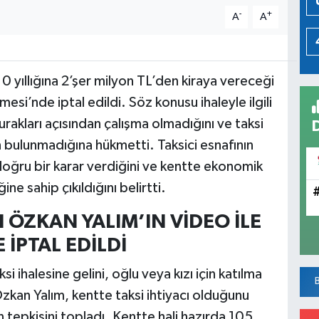
-
+
A
A
10 yıllığına 2’şer milyon TL’den kiraya vereceği
esi’nde iptal edildi. Söz konusu ihaleyle ilgili
akları açısından çalışma olmadığını ve taksi
in bulunmadığına hükmetti. Taksici esnafının
ğru bir karar verdiğini ve kentte ekonomik
ne sahip çıkıldığını belirtti.
 ÖZKAN YALIM’IN VİDEO İLE
 İPTAL EDİLDİ
si ihalesine gelini, oğlu veya kızı için katılma
zkan Yalım, kentte taksi ihtiyacı olduğunu
n tepkisini topladı. Kentte hali hazırda 105