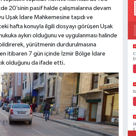
zde 20’sinin pasif halde çalışmalarına devam
uyu Uşak İdare Mahkemesine taşıdı ve
ki hafta konuyla ilgili dosyayı görüşen Uşak
hukuka aykırı olduğunu ve uygulanması halinde
 bildirerek, yürütmenin durdurulmasına
n itibaren 7 gün içinde İzmir Bölge İdare
C
D
k olduğunu da ifade etti.
İ
Ü
S