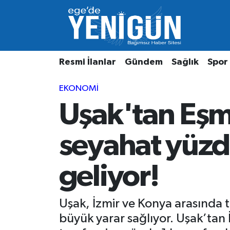
Resmi İlanlar
Beyoğlu Nöbetçi Eczaneler
Resmi İlanlar
Gündem
Sağlık
Spor
Gündem
Beyoğlu Hava Durumu
EKONOMI
Sağlık
Beyoğlu Trafik Yoğunluk Haritası
Uşak'tan Eşm
Spor
Süper Lig Puan Durumu ve Fikstür
seyahat yüzd
Özel Haber
Tüm Manşetler
geliyor!
Son Dakika Haberleri
Haber Arşivi
Uşak, İzmir ve Konya arasında 
büyük yarar sağlıyor. Uşak’tan