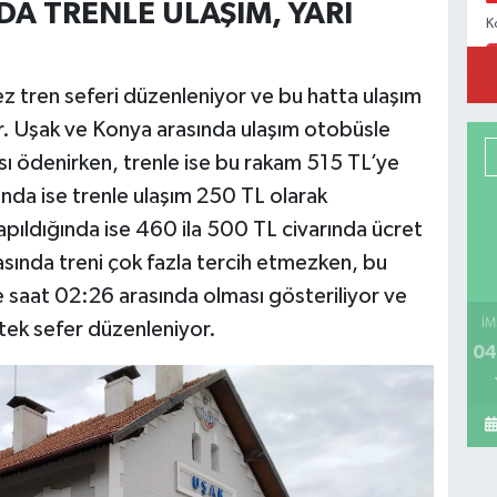
A TRENLE ULAŞIM, YARI
K
z tren seferi düzenleniyor ve bu hatta ulaşım
iyor. Uşak ve Konya arasında ulaşım otobüsle
A
sı ödenirken, trenle ise bu rakam 515 TL’ye
U
nda ise trenle ulaşım 250 TL olarak
apıldığında ise 460 ila 500 TL civarında ücret
sında treni çok fazla tercih etmezken, bu
G
 saat 02:26 arasında olması gösteriliyor ve
İM
ek sefer düzenleniyor.
04
C
M