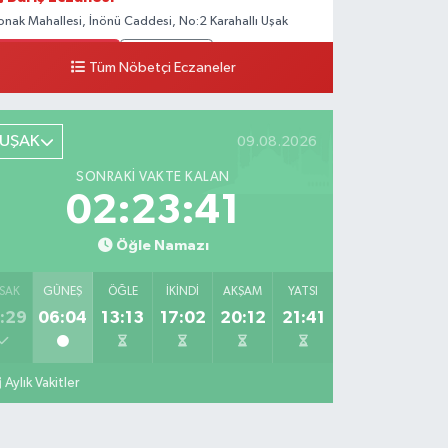
onak Mahallesi, İnönü Caddesi, No:2 Karahallı Uşak
0 (276) 517 17 70
Yol Tarifi Al
Tüm Nöbetçi Eczaneler
Buket Eczanesi
şağı Mahallesi, Arıkan Bedük Caddesi, No:75 Ulubey
UŞAK
09.08.2026
şak
SONRAKI VAKTE KALAN
0 (276) 716 12 12
Yol Tarifi Al
02:23:40
Keskin Eczanesi
Öğle Namazı
ölbahçe Mahallesi, Gazi Bulvarı No:194 Sivaslı Uşak
0 (276) 618 22 14
Yol Tarifi Al
SAK
GÜNEŞ
ÖĞLE
İKINDI
AKŞAM
YATSI
:29
06:04
13:13
17:02
20:12
21:41
Ahsen Eczanesi
umhuriyet Mahallesi, Uğur Mumcu Caddesi No:134 A
erkez Uşak
Aylık Vakitler
0 (276) 216 80 90
Yol Tarifi Al