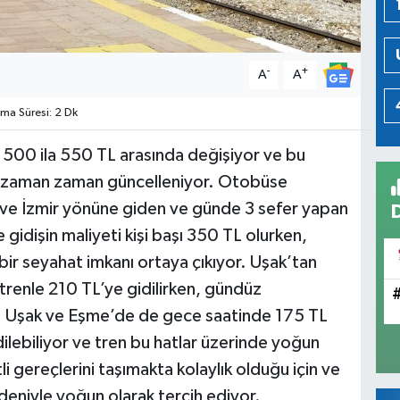
-
+
A
A
a Süresi: 2 Dk
rı 500 ila 550 TL arasında değişiyor ve bu
re zaman zaman güncelleniyor. Otobüse
r ve İzmir yönüne giden ve günde 3 sefer yapan
 gidişin maliyeti kişi başı 350 TL olurken,
ir seyahat imkanı ortaya çıkıyor. Uşak’tan
trenle 210 TL’ye gidilirken, gündüz
or. Uşak ve Eşme’de de gece saatinde 175 TL
lebiliyor ve tren bu hatlar üzerinde yoğun
tli gereçlerini taşımakta kolaylık olduğu için ve
deniyle yoğun olarak tercih ediyor.