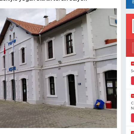
Ş
C
N