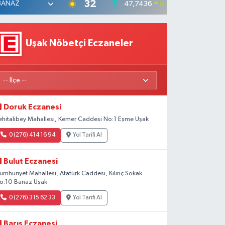
°
32
47,7436
55,25
0.18
%
Uşak Nöbetçi Eczaneler
Doruk Eczanesi
ehitalibey Mahallesi, Kemer Caddesi No:1 Eşme Uşak
0 (276) 414 16 94
Yol Tarifi Al
Bulut Eczanesi
umhuriyet Mahallesi, Atatürk Caddesi, Kılınç Sokak
o:10 Banaz Uşak
0 (276) 315 62 33
Yol Tarifi Al
Barış Eczanesi