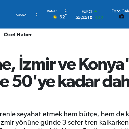
Foto Gale
STERLİN
°
32
64,4811
0.38
GRAM ALTIN
6660.55
0
Özel Haber
BİST100
13.779
-14
BITCOIN
64.840,97
-0.15
e, İzmir ve Konya'
DOLAR
47,7436
0.18
EURO
e 50'ye kadar da
55,2510
0.32
trenle seyahat etmek hem bütçe, hem de key
 İzmir yönüne günde 3 sefer tren kalkarke