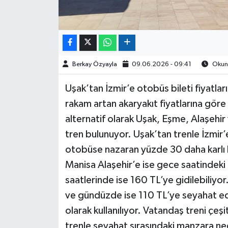
Berkay Özyayla
09.06.2026 - 09:41
Okunm
Uşak’tan İzmir’e otobüs bileti fiyatla
rakam artan akaryakıt fiyatlarına gö
alternatif olarak Uşak, Eşme, Alaşehi
tren bulunuyor. Uşak’tan trenle İzmir’e
otobüse nazaran yüzde 30 daha karlı b
Manisa Alaşehir’e ise gece saatindeki 
saatlerinde ise 160 TL’ye gidilebiliy
ve gündüzde ise 110 TL’ye seyahat edi
olarak kullanılıyor. Vatandaş treni çeşi
trenle seyahat sırasındaki manzara ne