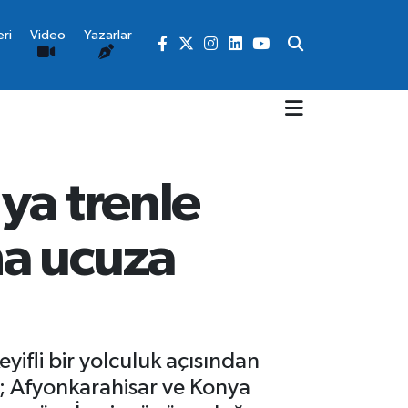
ri
Video
Yazarlar
ya trenle
ha ucuza
ifli bir yolculuk açısından
n; Afyonkarahisar ve Konya