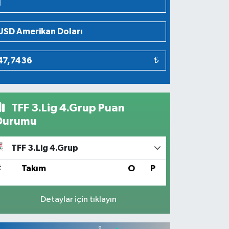
₺
TFF 3.Lig 4.Grup Puan
Durumu
TFF 3.Lig 4.Grup
#
Takım
O
P
Detaylar için tıklayın