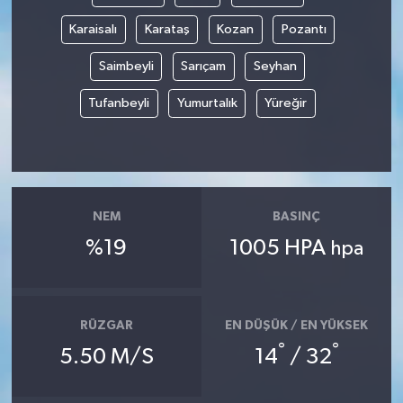
Karaisalı
Karataş
Kozan
Pozantı
Saimbeyli
Sarıçam
Seyhan
Tufanbeyli
Yumurtalık
Yüreğir
NEM
BASINÇ
%19
1005 HPA
hpa
RÜZGAR
EN DÜŞÜK / EN YÜKSEK
°
°
5.50 M/S
14
/ 32