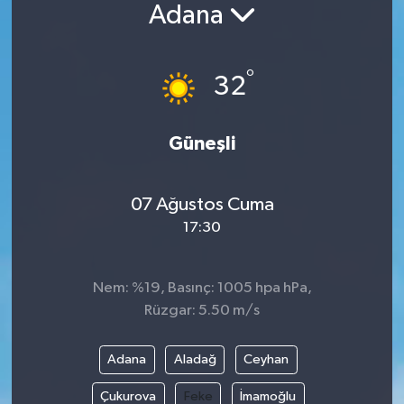
Adana
°
32
Güneşli
07 Ağustos Cuma
17:30
Nem: %19, Basınç: 1005 hpa hPa,
Rüzgar: 5.50 m/s
Adana
Aladağ
Ceyhan
Çukurova
Feke
İmamoğlu