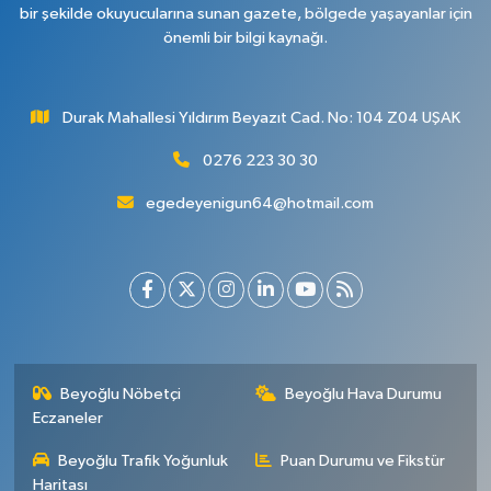
bir şekilde okuyucularına sunan gazete, bölgede yaşayanlar için
önemli bir bilgi kaynağı.
Durak Mahallesi Yıldırım Beyazıt Cad. No: 104 Z04 UŞAK
0276 223 30 30
egedeyenigun64@hotmail.com
Beyoğlu Nöbetçi
Beyoğlu Hava Durumu
Eczaneler
Beyoğlu Trafik Yoğunluk
Puan Durumu ve Fikstür
Haritası