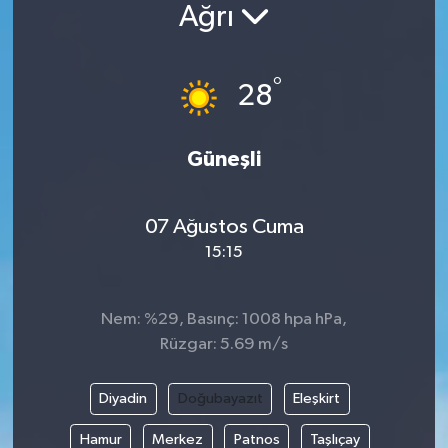
Ağrı
°
28
Güneşli
07 Ağustos Cuma
15:15
Nem: %29, Basınç: 1008 hpa hPa,
Rüzgar: 5.69 m/s
Diyadin
Doğubayazıt
Eleşkirt
Hamur
Merkez
Patnos
Taşlıçay