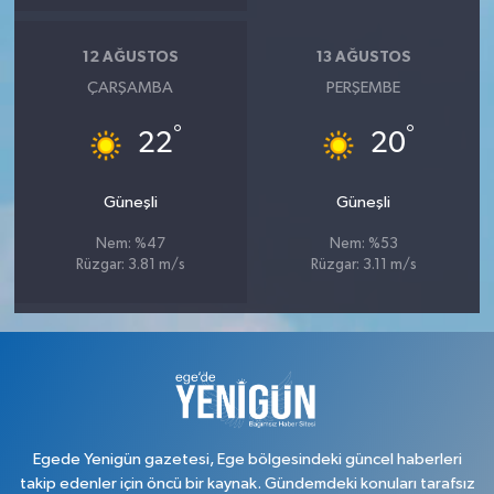
12 AĞUSTOS
13 AĞUSTOS
ÇARŞAMBA
PERŞEMBE
°
°
22
20
Güneşli
Güneşli
Nem: %47
Nem: %53
Rüzgar: 3.81 m/s
Rüzgar: 3.11 m/s
Egede Yenigün gazetesi, Ege bölgesindeki güncel haberleri
takip edenler için öncü bir kaynak. Gündemdeki konuları tarafsız