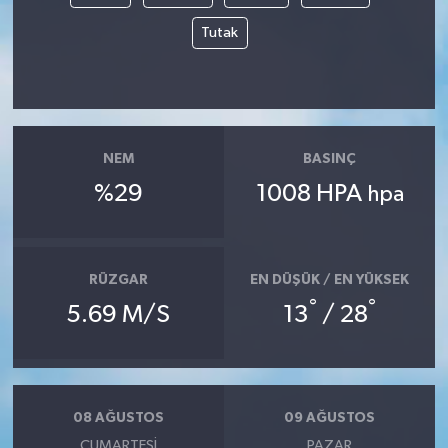
Tutak
NEM
BASINÇ
%29
1008 HPA
hpa
RÜZGAR
EN DÜŞÜK / EN YÜKSEK
°
°
5.69 M/S
13
/ 28
08 AĞUSTOS
09 AĞUSTOS
CUMARTESI
PAZAR