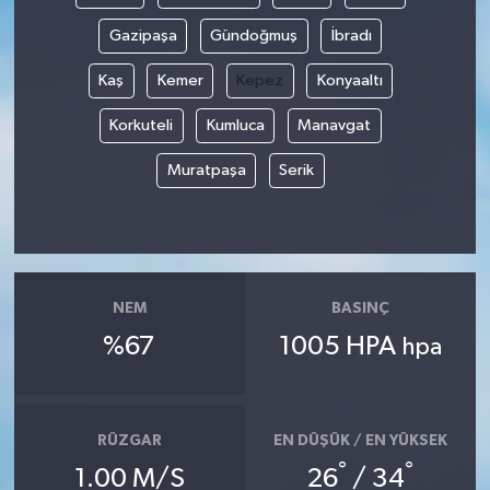
Gazipaşa
Gündoğmuş
İbradı
Kaş
Kemer
Kepez
Konyaaltı
Korkuteli
Kumluca
Manavgat
Muratpaşa
Serik
NEM
BASINÇ
%67
1005 HPA
hpa
RÜZGAR
EN DÜŞÜK / EN YÜKSEK
°
°
1.00 M/S
26
/ 34