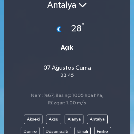
Antalya
°
28
Açık
07 Ağustos Cuma
23:45
Nem: %67, Basınç: 1005 hpa hPa,
Rüzgar: 1.00 m/s
Akseki
Aksu
Alanya
Antalya
Demre
Döşemealtı
Elmalı
Finike