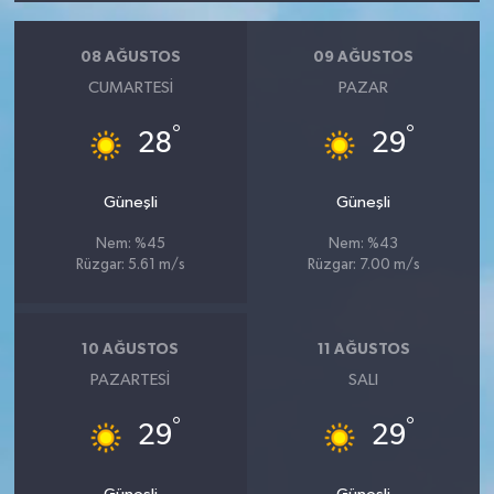
08 AĞUSTOS
09 AĞUSTOS
CUMARTESI
PAZAR
°
°
28
29
Güneşli
Güneşli
Nem: %45
Nem: %43
Rüzgar: 5.61 m/s
Rüzgar: 7.00 m/s
10 AĞUSTOS
11 AĞUSTOS
PAZARTESI
SALI
°
°
29
29