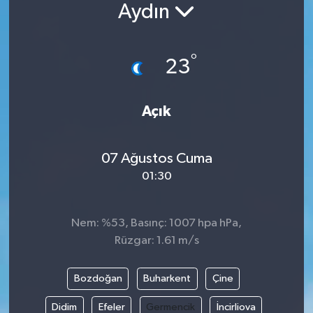
Aydın
°
23
Açık
07 Ağustos Cuma
01:30
Nem: %53, Basınç: 1007 hpa hPa,
Rüzgar: 1.61 m/s
Bozdoğan
Buharkent
Çine
Didim
Efeler
Germencik
İncirliova