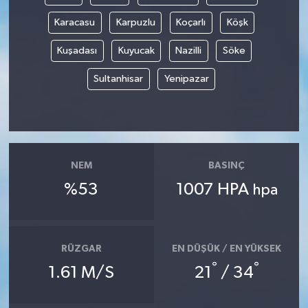
Karacasu
Karpuzlu
Koçarlı
Köşk
Kuşadası
Kuyucak
Nazilli
Söke
Sultanhisar
Yenipazar
NEM
BASINÇ
%53
1007 HPA
hpa
RÜZGAR
EN DÜŞÜK / EN YÜKSEK
°
°
1.61 M/S
21
/ 34