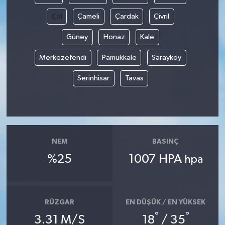
Çal
Çameli
Çardak
Çivril
Güney
Honaz
Kale
Merkezefendi
Pamukkale
Sarayköy
Serinhisar
Tavas
NEM
BASINÇ
%25
1007 HPA
hpa
RÜZGAR
EN DÜŞÜK / EN YÜKSEK
°
°
3.31 M/S
18
/ 35