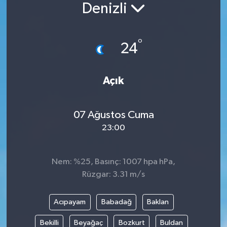
Denizli
°
24
Açık
07 Ağustos Cuma
23:00
Nem: %25, Basınç: 1007 hpa hPa,
Rüzgar: 3.31 m/s
Acıpayam
Babadağ
Baklan
Bekilli
Beyağaç
Bozkurt
Buldan