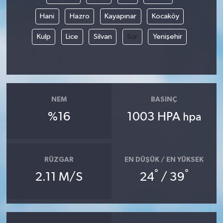
Hani
Hazro
Kayapınar
Kocaköy
Kulp
Lice
Silvan
Sur
Yenişehir
NEM
BASINÇ
%16
1003 HPA
hpa
RÜZGAR
EN DÜŞÜK / EN YÜKSEK
°
°
2.11 M/S
24
/ 39