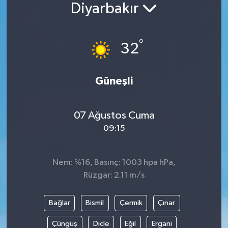
Diyarbakır
°
32
Güneşli
07 Ağustos Cuma
09:15
Nem: %16, Basınç: 1003 hpa hPa,
Rüzgar: 2.11 m/s
Bağlar
Bismil
Çermik
Çınar
Çüngüş
Dicle
Eğil
Ergani