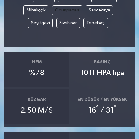
Mihalıççık
Odunpazarı
Sarıcakaya
Seyitgazi
Sivrihisar
Tepebaşı
NEM
BASINÇ
%78
1011 HPA
hpa
RÜZGAR
EN DÜŞÜK / EN YÜKSEK
°
°
2.50 M/S
16
/ 31