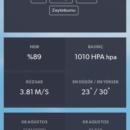
Zeytinburnu
NEM
BASINÇ
%89
1010 HPA
hpa
RÜZGAR
EN DÜŞÜK / EN YÜKSEK
°
°
3.81 M/S
23
/ 30
08 AĞUSTOS
09 AĞUSTOS