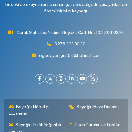
bir şekilde okuyucularına sunan gazete, bölgede yaşayanlar için
önemli bir bilgi kaynağı.
Durak Mahallesi Yıldırım Beyazıt Cad. No: 104 Z04 UŞAK
0276 223 30 30
egedeyenigun64@hotmail.com
Beyoğlu Nöbetçi
Beyoğlu Hava Durumu
Eczaneler
Beyoğlu Trafik Yoğunluk
Puan Durumu ve Fikstür
Haritası