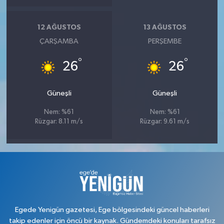
12 AĞUSTOS
13 AĞUSTOS
ÇARŞAMBA
PERŞEMBE
°
°
26
26
Güneşli
Güneşli
Nem: %61
Nem: %61
Rüzgar: 8.11 m/s
Rüzgar: 9.61 m/s
Egede Yenigün gazetesi, Ege bölgesindeki güncel haberleri
takip edenler için öncü bir kaynak. Gündemdeki konuları tarafsız