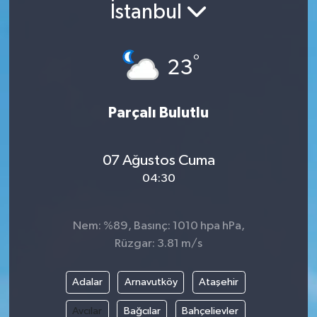
İstanbul
°
23
Parçalı Bulutlu
07 Ağustos Cuma
04:30
Nem: %89, Basınç: 1010 hpa hPa,
Rüzgar: 3.81 m/s
Adalar
Arnavutköy
Ataşehir
Avcılar
Bağcılar
Bahçelievler