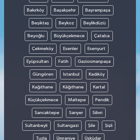
Bakırköy
Başakşehir
Bayrampaşa
Beşiktaş
Beykoz
Beylikdüzü
Beyoğlu
Büyükçekmece
Çatalca
Çekmeköy
Esenler
Esenyurt
Eyüpsultan
Fatih
Gaziosmanpaşa
Güngören
Istanbul
Kadıköy
Kağıthane
Kâğıthane
Kartal
Küçükçekmece
Maltepe
Pendik
Sancaktepe
Sarıyer
Silivri
Sultanbeyli
Sultangazi
Şile
Şişli
Tuzla
Ümraniye
Üsküdar