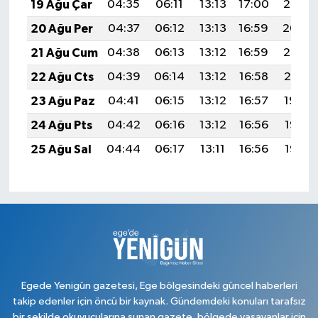
19 Ağu Çar
04:35
06:11
13:13
17:00
20:05
20 Ağu Per
04:37
06:12
13:13
16:59
20:04
21 Ağu Cum
04:38
06:13
13:12
16:59
20:02
22 Ağu Cts
04:39
06:14
13:12
16:58
20:01
23 Ağu Paz
04:41
06:15
13:12
16:57
19:59
24 Ağu Pts
04:42
06:16
13:12
16:56
19:58
25 Ağu Sal
04:44
06:17
13:11
16:56
19:56
Egede Yenigün gazetesi, Ege bölgesindeki güncel haberleri
takip edenler için öncü bir kaynak. Gündemdeki konuları tarafsız
bir şekilde okuyucularına sunan gazete, bölgede yaşayanlar için