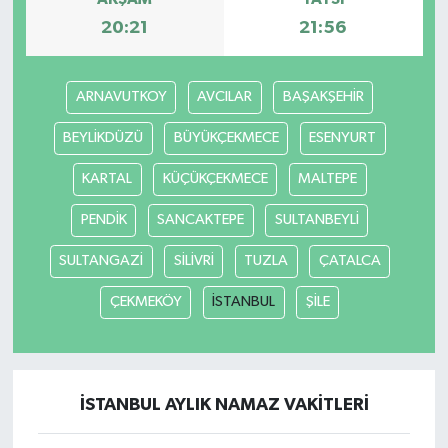
20:21
21:56
ARNAVUTKOY
AVCILAR
BAŞAKŞEHİR
BEYLİKDÜZÜ
BÜYÜKÇEKMECE
ESENYURT
KARTAL
KÜÇÜKÇEKMECE
MALTEPE
PENDİK
SANCAKTEPE
SULTANBEYLİ
SULTANGAZİ
SİLİVRİ
TUZLA
ÇATALCA
ÇEKMEKÖY
İSTANBUL
ŞİLE
İSTANBUL AYLIK NAMAZ VAKITLERI