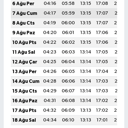
6 Ağu Per
04:16
05:58
13:15
17:08
20:23
7 Ağu Cum
04:17
05:59
13:15
17:07
20:21
8 Ağu Cts
04:19
06:00
13:15
17:07
20:20
9 Ağu Paz
04:20
06:01
13:15
17:06
20:19
10 Ağu Pts
04:22
06:02
13:15
17:06
20:18
11 Ağu Sal
04:23
06:03
13:14
17:05
20:16
12 Ağu Çar
04:25
06:04
13:14
17:05
20:15
13 Ağu Per
04:26
06:05
13:14
17:04
20:14
14 Ağu Cum
04:28
06:06
13:14
17:03
20:12
15 Ağu Cts
04:29
06:07
13:14
17:03
20:11
16 Ağu Paz
04:31
06:08
13:14
17:02
20:10
17 Ağu Pts
04:32
06:09
13:13
17:02
20:08
18 Ağu Sal
04:34
06:10
13:13
17:01
20:07