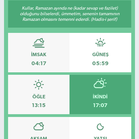
Kullar, Ramazan ayında ne (kadar sevap ve fazilet)
olduğunu bilselerdi, ümmetim, senenin tamamının
Ramazan olmasını temenni ederdi. (Hadis-i şerif)
İMSAK
GÜNEŞ
04:17
05:59
ÖĞLE
İKINDI
13:15
17:07
AKŞAM
YATSI