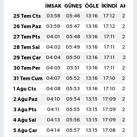
İMSAK
GÜNEŞ
ÖĞLE
İKINDI
AKŞA
25 Tem Cts
03:58
05:46
13:16
17:12
20:35
26 Tem Paz
03:59
05:47
13:16
17:12
20:34
27 Tem Pts
04:01
05:48
13:16
17:11
20:33
28 Tem Sal
04:02
05:49
13:16
17:11
20:32
29 Tem Çar
04:04
05:50
13:16
17:11
20:31
30 Tem Per
04:05
05:51
13:16
17:11
20:30
31 Tem Cum
04:07
05:52
13:16
17:10
20:29
1 Ağu Cts
04:08
05:53
13:16
17:10
20:28
2 Ağu Paz
04:10
05:54
13:15
17:09
20:27
3 Ağu Pts
04:11
05:55
13:15
17:09
20:26
4 Ağu Sal
04:13
05:56
13:15
17:09
20:25
5 Ağu Çar
04:14
05:57
13:15
17:08
20:24