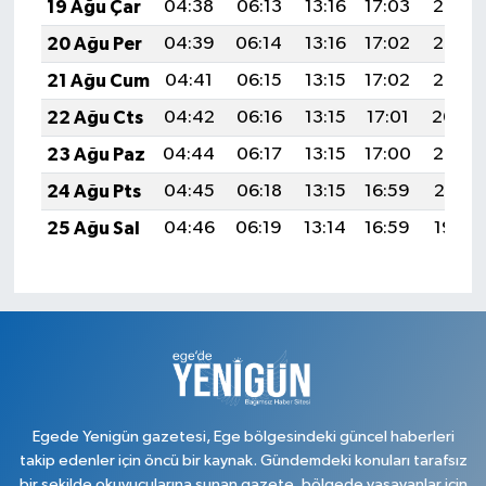
19 Ağu Çar
04:38
06:13
13:16
17:03
20:08
20 Ağu Per
04:39
06:14
13:16
17:02
20:07
21 Ağu Cum
04:41
06:15
13:15
17:02
20:05
22 Ağu Cts
04:42
06:16
13:15
17:01
20:04
23 Ağu Paz
04:44
06:17
13:15
17:00
20:02
24 Ağu Pts
04:45
06:18
13:15
16:59
20:01
25 Ağu Sal
04:46
06:19
13:14
16:59
19:59
Egede Yenigün gazetesi, Ege bölgesindeki güncel haberleri
takip edenler için öncü bir kaynak. Gündemdeki konuları tarafsız
bir şekilde okuyucularına sunan gazete, bölgede yaşayanlar için