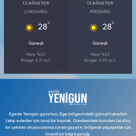
12 AĞUSTOS
13 AĞUSTOS
ÇARŞAMBA
PERŞEMBE
°
°
28
28
Güneşli
Güneşli
Nem: %52
Nem: %52
Rüzgar: 3.31 m/s
Rüzgar: 3.00 m/s
Egede Yenigün gazetesi, Ege bölgesindeki güncel haberleri
takip edenler için öncü bir kaynak. Gündemdeki konuları tarafsız
bir şekilde okuyucularına sunan gazete, bölgede yaşayanlar için
önemli bir bilgi kaynağı.