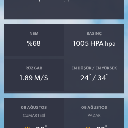
NEM
BASINÇ
%68
1005 HPA
hpa
RÜZGAR
EN DÜŞÜK / EN YÜKSEK
°
°
1.89 M/S
24
/ 34
08 AĞUSTOS
09 AĞUSTOS
CUMARTESI
PAZAR
°
°