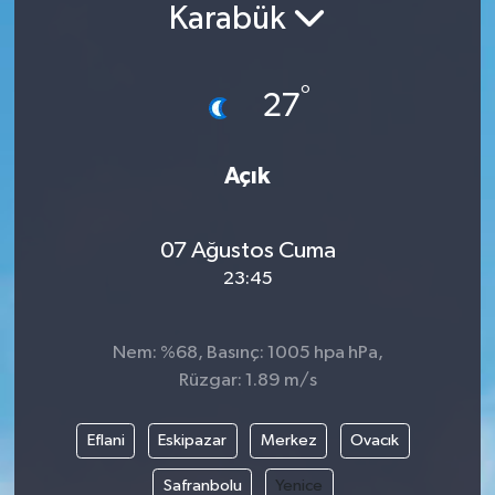
Karabük
°
27
Açık
07 Ağustos Cuma
23:45
Nem: %68, Basınç: 1005 hpa hPa,
Rüzgar: 1.89 m/s
Eflani
Eskipazar
Merkez
Ovacık
Safranbolu
Yenice