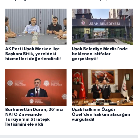
AK Parti Uşak Merkez İlçe
Uşak Belediye Meclisi'nde
Başkanı Bitik, yereldeki
beklenen istifalar
hizmetleri değerlendirdi!
gerçekleşti!
Burhanettin Duran, 36'ıncı
Uşak halkının Özgür
NATO Zirvesinde
Özel'den hakkını alacağını
Türkiye'nin Stratejik
vurguladı!
İletişimini ele aldı