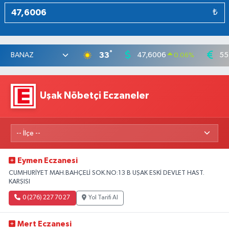
₺
°
33
47,6006
55
0.06
%
Uşak Nöbetçi Eczaneler
Eymen Eczanesi
CUMHURİYET MAH.BAHÇELİ SOK.NO:13 B UŞAK ESKİ DEVLET HAST.
KARŞISI
0 (276) 227 70 27
Yol Tarifi Al
Mert Eczanesi