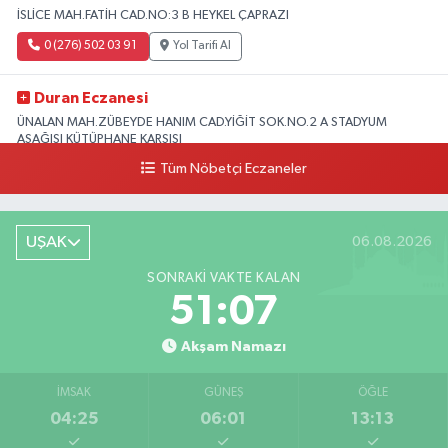
İSLİCE MAH.FATİH CAD.NO:3 B HEYKEL ÇAPRAZI
0 (276) 502 03 91
Yol Tarifi Al
Duran Eczanesi
ÜNALAN MAH.ZÜBEYDE HANIM CAD.YİĞİT SOK.NO.2 A STADYUM
AŞAĞISI KÜTÜPHANE KARŞISI
Tüm Nöbetçi Eczaneler
0 (276) 224 51 77
Yol Tarifi Al
UŞAK
06.08.2026
SONRAKI VAKTE KALAN
51:06
Akşam Namazı
İMSAK
GÜNEŞ
ÖĞLE
04:25
06:01
13:13