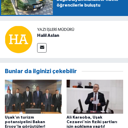
öğrencilerle buluştu
YAZI İŞLERİ MÜDÜRÜ
Halil Aslan
Bunlar da ilginizi çekebilir
Uşak'ın turizm
Ali Karaoba, Uşak
potansiyelini Bakan
Cezaevi'nin fiziki şartları
Ersoy'la görüştüler!
için açıklama yaptı!