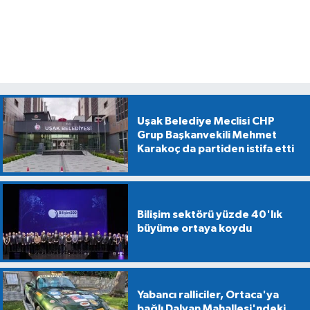
Uşak Belediye Meclisi CHP
Grup Başkanvekili Mehmet
Karakoç da partiden istifa etti
Bilişim sektörü yüzde 40'lık
büyüme ortaya koydu
Yabancı ralliciler, Ortaca'ya
bağlı Dalyan Mahallesi'ndeki