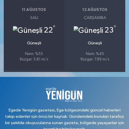
11 AĞUSTOS
12 AĞUSTOS
SALI
ÇARŞAMBA
°
°
22
23
Güneşli
Güneşli
Nem: %55
Nem: %45
Rüzgar: 5.81 m/s
Rüzgar: 7.89 m/s
Egede Yenigün gazetesi, Ege bölgesindeki güncel haberleri
takip edenler için öncü bir kaynak. Gündemdeki konuları tarafsız
bir şekilde okuyucularına sunan gazete, bölgede yaşayanlar için