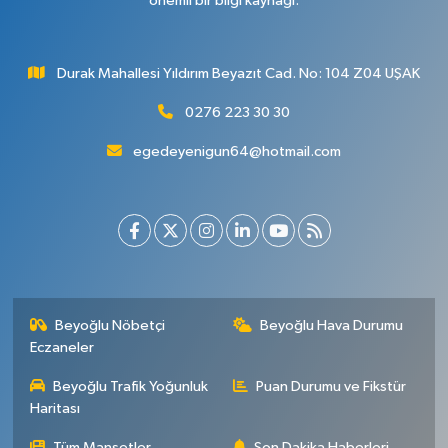
önemli bir bilgi kaynağı.
Durak Mahallesi Yıldırım Beyazıt Cad. No: 104 Z04 UŞAK
0276 223 30 30
egedeyenigun64@hotmail.com
Beyoğlu Nöbetçi
Beyoğlu Hava Durumu
Eczaneler
Beyoğlu Trafik Yoğunluk
Puan Durumu ve Fikstür
Haritası
Tüm Manşetler
Son Dakika Haberleri