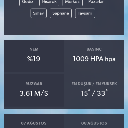
Gediz
Hisarcık
Merkez
Pazarlar
Simav
Şaphane
Tavşanlı
NEM
BASINÇ
%19
1009 HPA
hpa
RÜZGAR
EN DÜŞÜK / EN YÜKSEK
°
°
3.61 M/S
15
/ 33
07 AĞUSTOS
08 AĞUSTOS