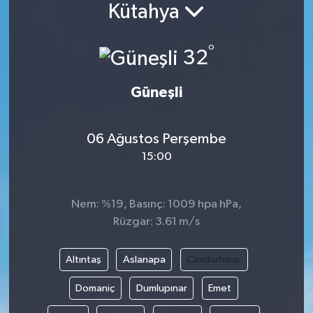
Kütahya
°
32
Güneşli
06 Ağustos Perşembe
15:00
Nem: %19, Basınç: 1009 hpa hPa,
Rüzgar: 3.61 m/s
Altıntaş
Aslanapa
Çavdarhisar
Domaniç
Dumlupınar
Emet