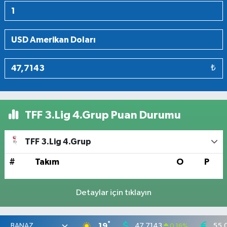
₺
TFF 3.Lig 4.Grup Puan Durumu
TFF 3.Lig 4.Grup
#
Takım
O
P
Detaylar için tıklayın
°
19
47,7143
55,
0.16
%