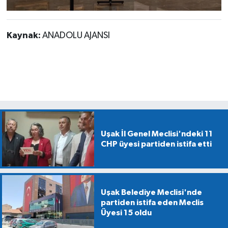
Kaynak:
ANADOLU AJANSI
Uşak İl Genel Meclisi'ndeki 11
CHP üyesi partiden istifa etti
Uşak Belediye Meclisi'nde
partiden istifa eden Meclis
Üyesi 15 oldu