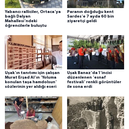
Yabancı ralliciler, Ortaca'ya
Paranın doğduğu kent
bağlı Dalyan
Sardes'e 7 ayda 60 bin
Mahallesi'ndeki
ziyaretçi geldi
öğrencilerle buluştu
Uşak'ın tanıtımı için çalışan
Uşak Banaz'da 1'incisi
Murat Erşad Al'ın 'Yoluma
düzenlenen 'esnaf
konulan taşa hamdolsun'
festivali' renkli görüntüler
sözlerinin yer aldığı eseri
ile sona erdi