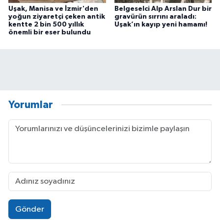
Uşak, Manisa ve İzmir'den
Belgeselci Alp Arslan Dur bir
yoğun ziyaretçi çeken antik
gravürün sırrını araladı:
kentte 2 bin 500 yıllık
Uşak’ın kayıp yeni hamamı!
önemli bir eser bulundu
Yorumlar
Gönder