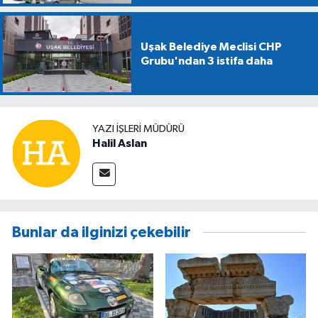
Uşak Belediye Meclisi CHP
Grubu'ndan 3 istifa daha
YAZI İŞLERİ MÜDÜRÜ
Halil Aslan
Bunlar da ilginizi çekebilir