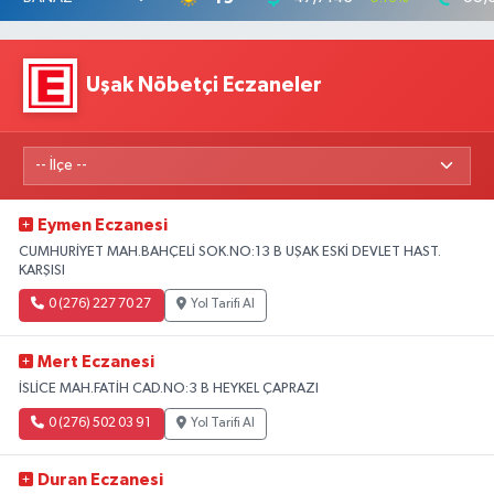
Uşak Nöbetçi Eczaneler
Eymen Eczanesi
CUMHURİYET MAH.BAHÇELİ SOK.NO:13 B UŞAK ESKİ DEVLET HAST.
KARŞISI
0 (276) 227 70 27
Yol Tarifi Al
Mert Eczanesi
İSLİCE MAH.FATİH CAD.NO:3 B HEYKEL ÇAPRAZI
0 (276) 502 03 91
Yol Tarifi Al
Duran Eczanesi