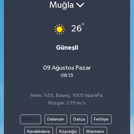
Muğla
°
26
Güneşli
09 Ağustos Pazar
08:15
Nem: %55, Basınç: 1005 hpa hPa,
Rüzgar: 2.19 m/s
Bodrum
Dalaman
Datça
Fethiye
Kavaklıdere
Köyceğiz
Marmaris