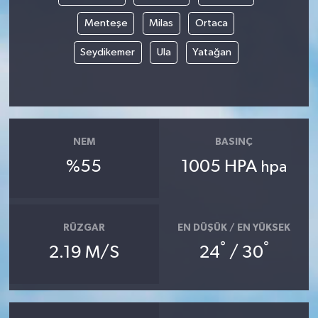
Menteşe
Milas
Ortaca
Seydikemer
Ula
Yatağan
NEM
BASINÇ
%55
1005 HPA
hpa
RÜZGAR
EN DÜŞÜK / EN YÜKSEK
°
°
2.19 M/S
24
/ 30