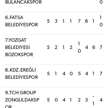
BULANCAKSPOR
0
6.FATSA
1
5
3
1
1
7
6
1
BELEDİYESPOR
0
7.YOZGAT
1
BELEDİYESİ
5
2
1
2
4
6
7
0
BOZOKSPOR
8.KDZ.EREĞLİ
5
1
4
0
5
4
1
7
BELEDİYESPOR
9.TCH GROUP
-
ZONGULDAKSP
5
0
4
1
2
3
4
1
OR