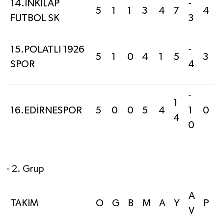
14.İNKILAP
-
5
1
1
3
4
7
4
FUTBOL SK
3
15.POLATLI 1926
-
5
1
0
4
1
5
3
SPOR
4
-
1
16.EDİRNESPOR
5
0
0
5
4
1
0
4
0
- 2. Grup
A
TAKIM
O
G
B
M
A
Y
P
V