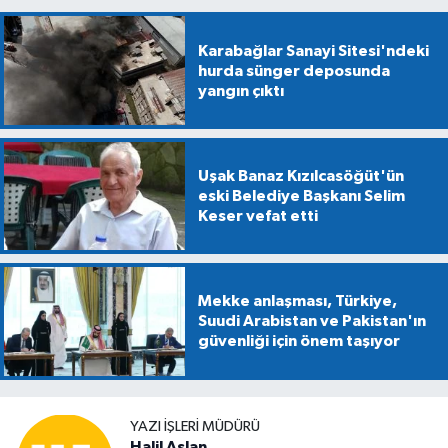
Karabağlar Sanayi Sitesi'ndeki
hurda sünger deposunda
yangın çıktı
Uşak Banaz Kızılcasöğüt'ün
eski Belediye Başkanı Selim
Keser vefat etti
Mekke anlaşması, Türkiye,
Suudi Arabistan ve Pakistan'ın
güvenliği için önem taşıyor
YAZI İŞLERİ MÜDÜRÜ
Halil Aslan