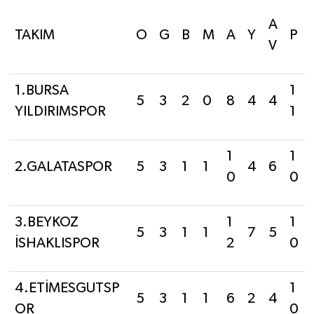
A
TAKIM
O
G
B
M
A
Y
P
V
1.BURSA
1
5
3
2
0
8
4
4
YILDIRIMSPOR
1
1
1
2.GALATASPOR
5
3
1
1
4
6
0
0
3.BEYKOZ
1
1
5
3
1
1
7
5
İSHAKLISPOR
2
0
4.ETİMESGUTSP
1
5
3
1
1
6
2
4
OR
0