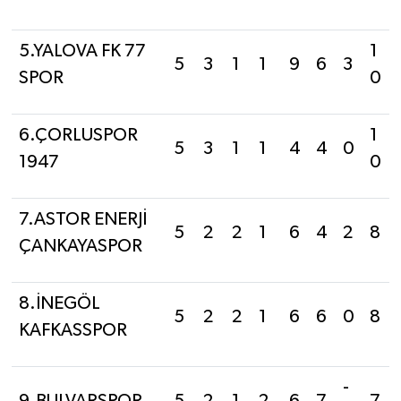
5.YALOVA FK 77
1
5
3
1
1
9
6
3
SPOR
0
6.ÇORLUSPOR
1
5
3
1
1
4
4
0
1947
0
7.ASTOR ENERJİ
5
2
2
1
6
4
2
8
ÇANKAYASPOR
8.İNEGÖL
5
2
2
1
6
6
0
8
KAFKASSPOR
-