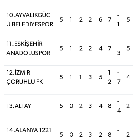
10.AYVALIKGÜC
-
5
1
2
2
6
7
5
Ü BELEDİYESPOR
1
11.ESKİŞEHİR
-
5
1
2
2
4
7
5
ANADOLUSPOR
3
12.İZMİR
1
-
5
1
1
3
5
4
ÇORUHLU FK
2
7
-
13.ALTAY
5
0
2
3
4
8
2
4
14.ALANYA 1221
-
5
0
2
3
2
8
2