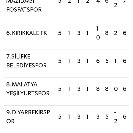
MAZIDAĞI
5
2
1
2
4
6
7
2
FOSFATSPOR
1
6.KIRIKKALE FK
5
1
3
1
8
2
6
0
7.SİLİFKE
5
1
3
1
6
5
1
6
BELEDİYESPOR
8.MALATYA
5
1
3
1
8
8
0
6
YEŞİLYURTSPOR
9.DİYARBEKİRSP
-
5
1
3
1
3
5
6
OR
2