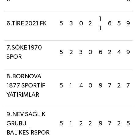
1
6.TİRE 2021 FK
5
3
0
2
6
5
9
1
7.SÖKE 1970
5
2
3
0
6
2
4
9
SPOR
8.BORNOVA
1877 SPORTİF
5
1
4
0
9
7
2
7
YATIRIMLAR
9.NEV SAĞLIK
GRUBU
5
1
2
2
9
7
2
5
BALIKESİRSPOR