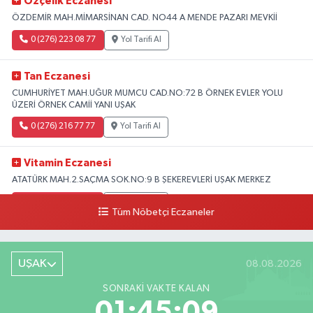
Özçelik Eczanesi
ÖZDEMİR MAH.MİMARSİNAN CAD. NO44 A MENDE PAZARI MEVKİİ
0 (276) 223 08 77
Yol Tarifi Al
Tan Eczanesi
CUMHURİYET MAH.UĞUR MUMCU CAD.NO:72 B ÖRNEK EVLER YOLU
ÜZERİ ÖRNEK CAMİİ YANI UŞAK
0 (276) 216 77 77
Yol Tarifi Al
Vitamin Eczanesi
ATATÜRK MAH.2.SAÇMA SOK.NO:9 B ŞEKEREVLERİ UŞAK MERKEZ
0 (276) 231 32 33
Yol Tarifi Al
Tüm Nöbetçi Eczaneler
UŞAK
08.08.2026
SONRAKI VAKTE KALAN
01:45:08