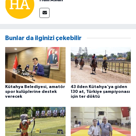
Bunlar da ilginizi çekebilir
Kütahya Belediyesi, amatör
43 ilden Kütahya'ya giden
spor kulüplerine destek
130 at, Türkiye şampiyonası
verecek
için ter döktü