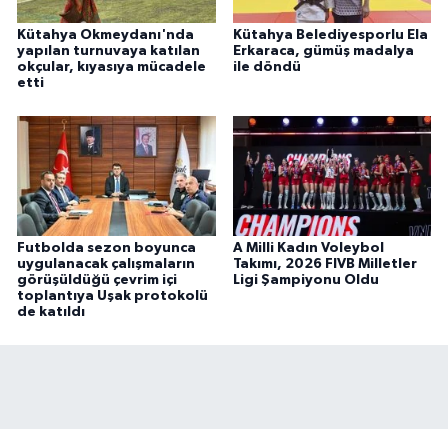
Kütahya Okmeydanı'nda
Kütahya Belediyesporlu Ela
yapılan turnuvaya katılan
Erkaraca, gümüş madalya
okçular, kıyasıya mücadele
ile döndü
etti
Futbolda sezon boyunca
A Milli Kadın Voleybol
uygulanacak çalışmaların
Takımı, 2026 FIVB Milletler
görüşüldüğü çevrim içi
Ligi Şampiyonu Oldu
toplantıya Uşak protokolü
de katıldı