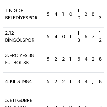
1.NİĞDE
1
1
5
4
1
0
2
8
BELEDİYESPOR
0
3
2.12
1
1
5
4
0
1
6
7
BİNGÖLSPOR
3
2
3.ERCİYES 38
5
2
2
1
6
4
2
8
FUTBOL SK
-
4.KİLİS 1984
5
2
2
1
3
4
8
1
5.ETİ GÜBRE
-