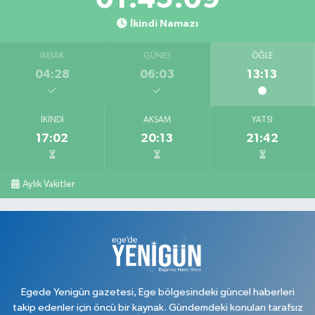
İkindi Namazı
İMSAK
GÜNEŞ
ÖĞLE
04:28
06:03
13:13
İKINDI
AKŞAM
YATSI
17:02
20:13
21:42
Aylık Vakitler
Egede Yenigün gazetesi, Ege bölgesindeki güncel haberleri
takip edenler için öncü bir kaynak. Gündemdeki konuları tarafsız