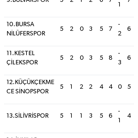
9.BULVARSPOR
5
2
1
2
6
7
7
1
10.BURSA
-
5
2
0
3
5
7
6
NİLÜFERSPOR
2
11.KESTEL
-
5
2
0
3
5
8
6
ÇİLEKSPOR
3
12.KÜÇÜKÇEKME
5
1
2
2
4
4
0
5
CE SİNOPSPOR
-
13.SİLİVRİSPOR
5
1
1
3
5
6
4
1