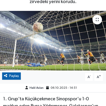
zirvedeki yerini korudu.
Paylaş
-
+
A
A
Halil Aslan
06.10.2025 - 14:51
1. Grup'ta Küçükçekmece Sinopspor'u 1-0