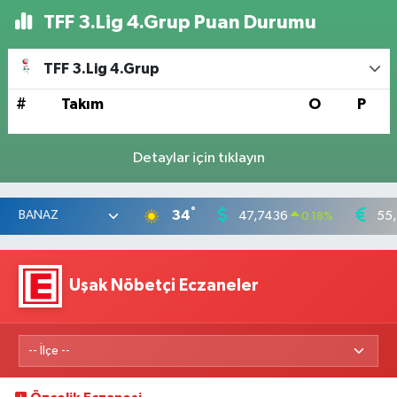
TFF 3.Lig 4.Grup Puan Durumu
TFF 3.Lig 4.Grup
#
Takım
O
P
Detaylar için tıklayın
°
34
47,7436
55
0.18
%
Uşak Nöbetçi Eczaneler