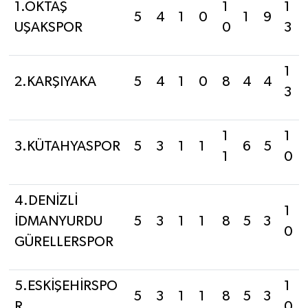
1.OKTAŞ
1
1
5
4
1
0
1
9
UŞAKSPOR
0
3
1
2.KARŞIYAKA
5
4
1
0
8
4
4
3
1
1
3.KÜTAHYASPOR
5
3
1
1
6
5
1
0
4.DENİZLİ
1
İDMANYURDU
5
3
1
1
8
5
3
0
GÜRELLERSPOR
5.ESKİŞEHİRSPO
1
5
3
1
1
8
5
3
R
0