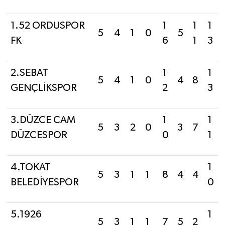
1.52 ORDUSPOR
1
1
1
5
4
1
0
5
FK
6
1
3
2.SEBAT
1
1
5
4
1
0
4
8
GENÇLİKSPOR
2
3
3.DÜZCE CAM
1
1
5
3
2
0
3
7
DÜZCESPOR
0
1
4.TOKAT
1
5
3
1
1
8
4
4
BELEDİYESPOR
0
5.1926
1
5
3
1
1
7
5
2