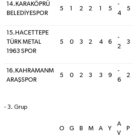
14.KARAKÖPRÜ
-
5
1
2
2
1
5
5
BELEDİYESPOR
4
15.HACETTEPE
-
TÜRK METAL
5
0
3
2
4
6
3
2
1963 SPOR
16.KAHRAMANM
-
5
0
2
3
3
9
2
ARAŞSPOR
6
- 3. Grup
A
O
G
B
M
A
Y
P
V