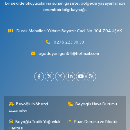
bir şekilde okuyucularına sunan gazete, bölgede yaşayanlar için
önemli bir bilgi kaynağı.
Durak Mahallesi Yıldırım Beyazıt Cad. No: 104 Z04 UŞAK
0276 223 30 30
egedeyenigun64@hotmail.com
Beyoğlu Nöbetçi
Beyoğlu Hava Durumu
Eczaneler
Beyoğlu Trafik Yoğunluk
Puan Durumu ve Fikstür
Haritası