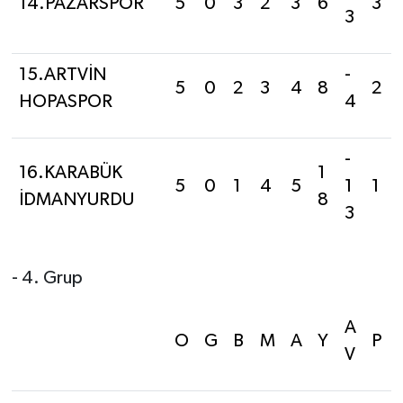
14.PAZARSPOR
5
0
3
2
3
6
3
3
15.ARTVİN
-
5
0
2
3
4
8
2
HOPASPOR
4
-
16.KARABÜK
1
5
0
1
4
5
1
1
İDMANYURDU
8
3
- 4. Grup
A
O
G
B
M
A
Y
P
V