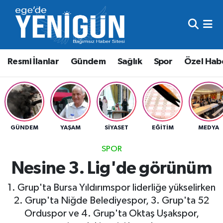
Resmi İlanlar
Beyoğlu Nöbetçi Eczaneler
Resmi İlanlar
Gündem
Sağlık
Spor
Özel Hab
Gündem
Beyoğlu Hava Durumu
Sağlık
Beyoğlu Trafik Yoğunluk Haritası
Spor
Süper Lig Puan Durumu ve Fikstür
GÜNDEM
YAŞAM
SIYASET
EĞITIM
MEDYA
Özel Haber
Tüm Manşetler
SPOR
Nesine 3. Lig'de görünüm
Son Dakika Haberleri
1. Grup'ta Bursa Yıldırımspor liderliğe yükselirken
Haber Arşivi
2. Grup'ta Niğde Belediyespor, 3. Grup'ta 52
Orduspor ve 4. Grup'ta Oktaş Uşakspor,