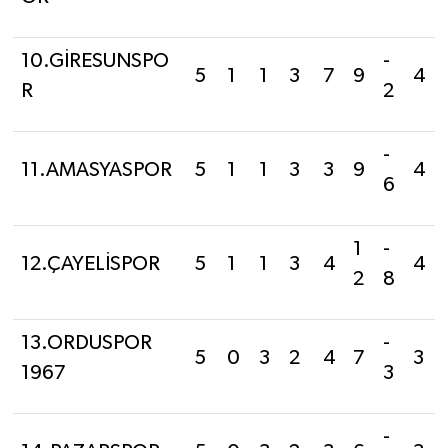
10.GİRESUNSPO
-
5
1
1
3
7
9
4
R
2
-
11.AMASYASPOR
5
1
1
3
3
9
4
6
1
-
12.ÇAYELİSPOR
5
1
1
3
4
4
2
8
13.ORDUSPOR
-
5
0
3
2
4
7
3
1967
3
-