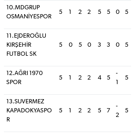
10.MDGRUP
5
1
2
2
5
5
0
5
OSMANİYESPOR
11.EJDEROĞLU
KIRŞEHİR
5
0
5
0
3
3
0
5
FUTBOL SK
12.AĞRI 1970
-
5
1
2
2
4
5
5
SPOR
1
13.SUVERMEZ
-
KAPADOKYASPO
5
1
2
2
5
7
5
2
R