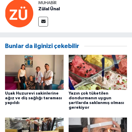
MUHABIR
Zülal Ünal
Bunlar da ilginizi çekebilir
Uşak Huzurevi sakinlerine
Yazın çok tüketilen
ağız ve diş sağlığı taraması
dondurmanın uygun
yapıldı
şartlarda saklanmış olması
gerekiyor