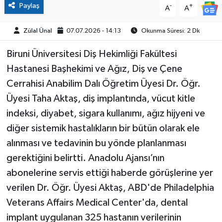
Paylaş
-
+
A
A
Zülal Ünal
07.07.2026 - 14:13
Okunma Süresi: 2 Dk
Biruni Üniversitesi Diş Hekimliği Fakültesi
Hastanesi Başhekimi ve Ağız, Diş ve Çene
Cerrahisi Anabilim Dalı Öğretim Üyesi Dr. Öğr.
Üyesi Taha Aktaş, diş implantında, vücut kitle
indeksi, diyabet, sigara kullanımı, ağız hijyeni ve
diğer sistemik hastalıkların bir bütün olarak ele
alınması ve tedavinin bu yönde planlanması
gerektiğini belirtti. Anadolu Ajansı’nın
abonelerine servis ettiği haberde görüşlerine yer
verilen Dr. Öğr. Üyesi Aktaş, ABD'de Philadelphia
Veterans Affairs Medical Center'da, dental
implant uygulanan 325 hastanın verilerinin