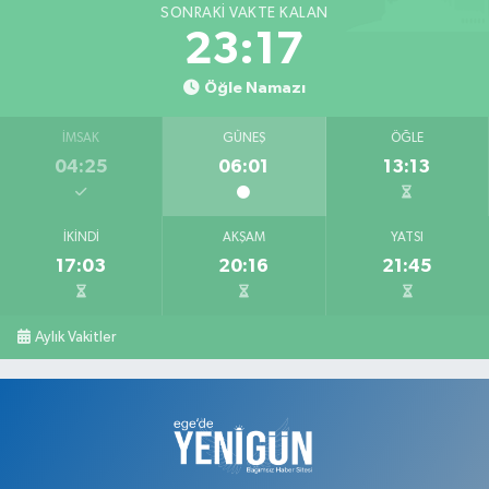
SONRAKI VAKTE KALAN
23:16
Öğle Namazı
İMSAK
GÜNEŞ
ÖĞLE
04:25
06:01
13:13
İKINDI
AKŞAM
YATSI
17:03
20:16
21:45
Aylık Vakitler