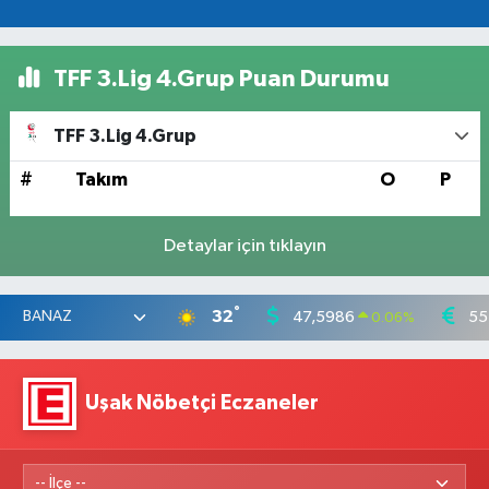
TFF 3.Lig 4.Grup Puan Durumu
TFF 3.Lig 4.Grup
#
Takım
O
P
Detaylar için tıklayın
°
32
47,5986
55
0.06
%
Uşak Nöbetçi Eczaneler