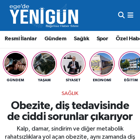
Resmi İlanlar
Beyoğlu Nöbetçi Eczaneler
Resmi İlanlar
Gündem
Sağlık
Spor
Özel Hab
Gündem
Beyoğlu Hava Durumu
Sağlık
Beyoğlu Trafik Yoğunluk Haritası
Spor
Süper Lig Puan Durumu ve Fikstür
GÜNDEM
YAŞAM
SIYASET
EKONOMI
EĞITIM
Özel Haber
Tüm Manşetler
SAĞLIK
Obezite, diş tedavisinde
Son Dakika Haberleri
de ciddi sorunlar çıkarıyor
Haber Arşivi
Kalp, damar, sindirim ve diğer metabolik
rahatsızlıklara yol açan obezite, aynı zamanda diş