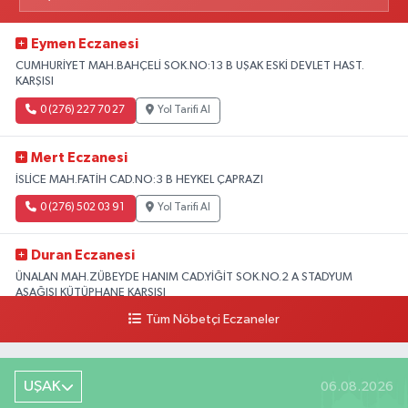
Eymen Eczanesi
CUMHURİYET MAH.BAHÇELİ SOK.NO:13 B UŞAK ESKİ DEVLET HAST.
KARŞISI
0 (276) 227 70 27
Yol Tarifi Al
Mert Eczanesi
İSLİCE MAH.FATİH CAD.NO:3 B HEYKEL ÇAPRAZI
0 (276) 502 03 91
Yol Tarifi Al
Duran Eczanesi
ÜNALAN MAH.ZÜBEYDE HANIM CAD.YİĞİT SOK.NO.2 A STADYUM
AŞAĞISI KÜTÜPHANE KARŞISI
Tüm Nöbetçi Eczaneler
0 (276) 224 51 77
Yol Tarifi Al
UŞAK
06.08.2026