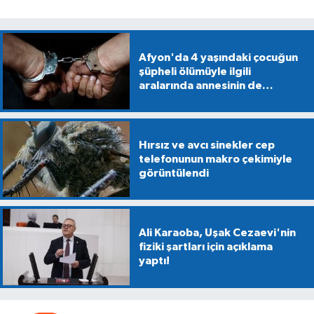
Afyon'da 4 yaşındaki çocuğun
şüpheli ölümüyle ilgili
aralarında annesinin de
bulunduğu 5 kişiye gözaltı
Hırsız ve avcı sinekler cep
telefonunun makro çekimiyle
görüntülendi
Ali Karaoba, Uşak Cezaevi'nin
fiziki şartları için açıklama
yaptı!