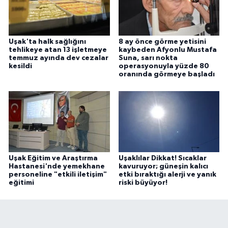
Uşak'ta halk sağlığını
8 ay önce görme yetisini
tehlikeye atan 13 işletmeye
kaybeden Afyonlu Mustafa
temmuz ayında dev cezalar
Suna, sarı nokta
kesildi
operasyonuyla yüzde 80
oranında görmeye başladı
Uşak Eğitim ve Araştırma
Uşaklılar Dikkat! Sıcaklar
Hastanesi'nde yemekhane
kavuruyor; güneşin kalıcı
personeline "etkili iletişim"
etki bıraktığı alerji ve yanık
eğitimi
riski büyüyor!