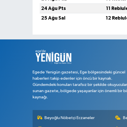
24 Ağu Pts
11 Rebiu
25 Ağu Sal
12 Rebiu
Egede Yenigün gazetesi, Ege bölgesindeki güncel
haberleri takip edenler için öncü bir kaynak.
Gündemdeki konuları tarafsız bir şekilde okuyucula
sunan gazete, bölgede yaşayanlar için önemli bir bi
kaynağı.
Beyoğlu Nöbetçi Eczaneler
B