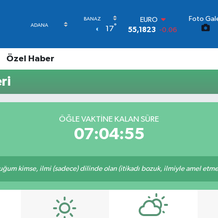
Foto Gale
STERLİN
°
17
64,4329
-0.02
GRAM ALTIN
6664.02
0.05
Özel Haber
BİST100
13.779
-14
ri
BITCOIN
65.184,38
0.37
DOLAR
47,7239
0.01
ÖĞLE VAKTINE KALAN SÜRE
EURO
07:04:54
55,1823
-0.06
m kimse, ilmi (sadece) dilinde olan (itikadı bozuk, ilmiyle amel etmeye