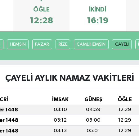
ÖĞLE
İKINDI
12:28
16:19
I
HEMŞİN
PAZAR
RİZE
ÇAMLIHEMŞİN
ÇAYELİ
ÇAYELİ AYLIK NAMAZ VAKITLERI
CRİ
İMSAK
GÜNEŞ
ÖĞLE
fer 1448
03:10
04:59
12:29
fer 1448
03:12
05:00
12:29
fer 1448
03:13
05:01
12:29