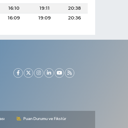
16:10
19:11
20:38
16:09
19:09
20:36
ası
Puan Durumu ve Fikstür