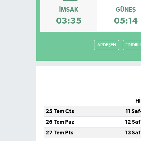
İMSAK
GÜNEŞ
03:35
05:14
ARDEŞEN
FINDIKL
Hİ
25 Tem Cts
11 Sa
26 Tem Paz
12 Sa
27 Tem Pts
13 Sa