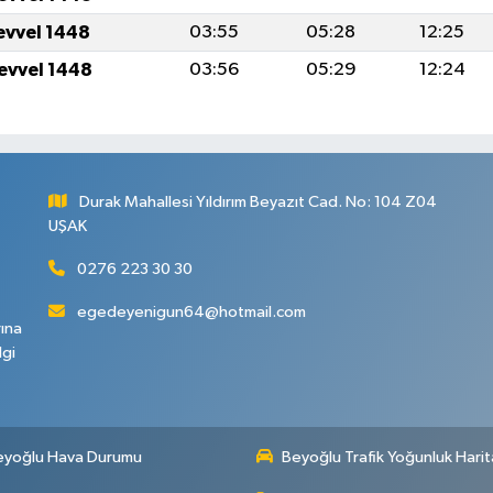
levvel 1448
03:55
05:28
12:25
levvel 1448
03:56
05:29
12:24
Durak Mahallesi Yıldırım Beyazıt Cad. No: 104 Z04
UŞAK
0276 223 30 30
egedeyenigun64@hotmail.com
rına
lgi
eyoğlu Hava Durumu
Beyoğlu Trafik Yoğunluk Harit