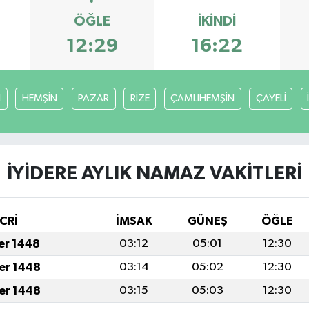
ÖĞLE
İKINDI
12:29
16:22
I
HEMŞİN
PAZAR
RİZE
ÇAMLIHEMŞİN
ÇAYELİ
İYİDERE AYLIK NAMAZ VAKITLERI
CRİ
İMSAK
GÜNEŞ
ÖĞLE
fer 1448
03:12
05:01
12:30
fer 1448
03:14
05:02
12:30
fer 1448
03:15
05:03
12:30