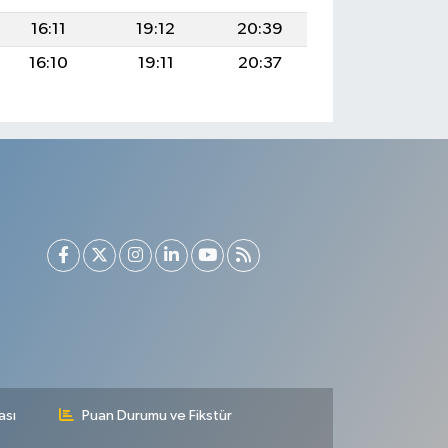
16:11
19:12
20:39
16:10
19:11
20:37
ası
Puan Durumu ve Fikstür