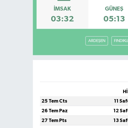
İMSAK
GÜNEŞ
03:32
05:13
ARDEŞEN
FINDIKL
Hİ
25 Tem Cts
11 Sa
26 Tem Paz
12 Sa
27 Tem Pts
13 Sa