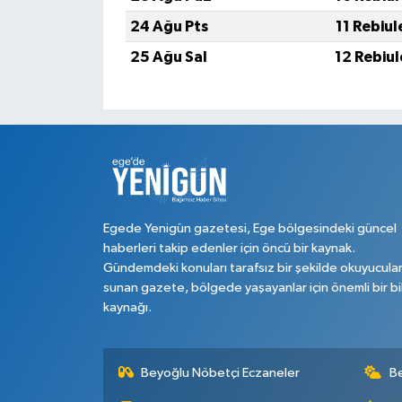
24 Ağu Pts
11 Rebiu
25 Ağu Sal
12 Rebiu
Egede Yenigün gazetesi, Ege bölgesindeki güncel
haberleri takip edenler için öncü bir kaynak.
Gündemdeki konuları tarafsız bir şekilde okuyucula
sunan gazete, bölgede yaşayanlar için önemli bir bi
kaynağı.
Beyoğlu Nöbetçi Eczaneler
B