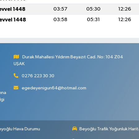
levvel 1448
03:57
05:30
12:26
levvel 1448
03:58
05:31
12:26
Durak Mahallesi Yıldırım Beyazıt Cad. No: 104 Z04
UŞAK
0276 223 30 30
egedeyenigun64@hotmail.com
rına
lgi
eyoğlu Hava Durumu
Beyoğlu Trafik Yoğunluk Harit