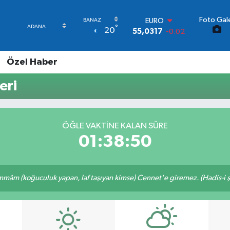
Foto Gale
EURO
°
20
55,0317
-0.02
STERLİN
64,2463
0.07
Özel Haber
GRAM ALTIN
6510.40
0.45
eri
BİST100
13.799
70
BITCOIN
64.225,61
-0.63
ÖĞLE VAKTINE KALAN SÜRE
DOLAR
01:38:50
47,7143
0.16
mâm (koğuculuk yapan, laf taşıyan kimse) Cennet'e giremez. (Hadis-i şe