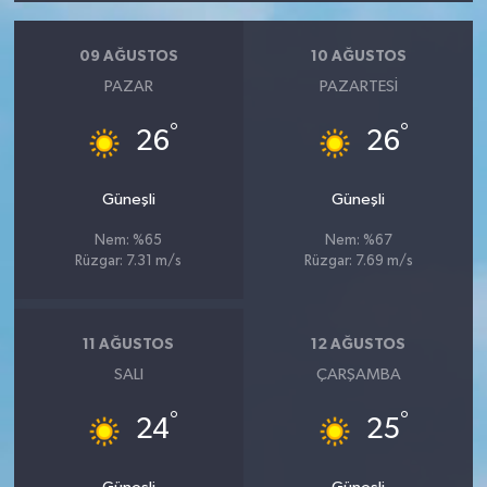
09 AĞUSTOS
10 AĞUSTOS
PAZAR
PAZARTESI
°
°
26
26
Güneşli
Güneşli
Nem: %65
Nem: %67
Rüzgar: 7.31 m/s
Rüzgar: 7.69 m/s
11 AĞUSTOS
12 AĞUSTOS
SALI
ÇARŞAMBA
°
°
24
25