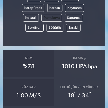
Karapürçek
Karasu
Kaynarca
Kocaali
Pamukova
Sapanca
Serdivan
Söğütlü
Taraklı
NEM
BASINÇ
%78
1010 HPA
hpa
RÜZGAR
EN DÜŞÜK / EN YÜKSEK
°
°
1.00 M/S
18
/ 34