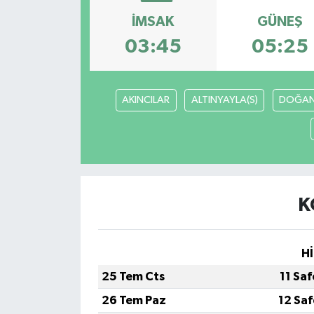
İMSAK
GÜNEŞ
03:45
05:25
AKINCILAR
ALTINYAYLA(S)
DOĞAN
K
Hİ
25 Tem Cts
11 Sa
26 Tem Paz
12 Sa