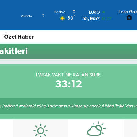
EURO
Foto Gale
°
55,1652
0.27
33
STERLİN
64,4046
0.35
GRAM ALTIN
Özel Haber
6648.99
2.59
BİST100
kitleri
13.773
-19
BITCOIN
65.130,04
1.2
İMSAK VAKTINE KALAN SÜRE
DOLAR
47,7106
0.17
33:12
ı (rağbeti azalarak) zühdü artmazsa o kimsenin ancak Allâhü Teâlâ'dan uzak