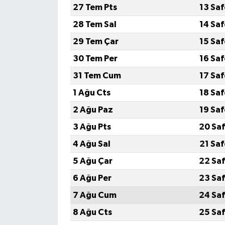
27 Tem Pts
13 Sa
28 Tem Sal
14 Sa
29 Tem Çar
15 Sa
30 Tem Per
16 Sa
31 Tem Cum
17 Sa
1 Ağu Cts
18 Sa
2 Ağu Paz
19 Sa
3 Ağu Pts
20 Saf
4 Ağu Sal
21 Sa
5 Ağu Çar
22 Saf
6 Ağu Per
23 Saf
7 Ağu Cum
24 Saf
8 Ağu Cts
25 Saf