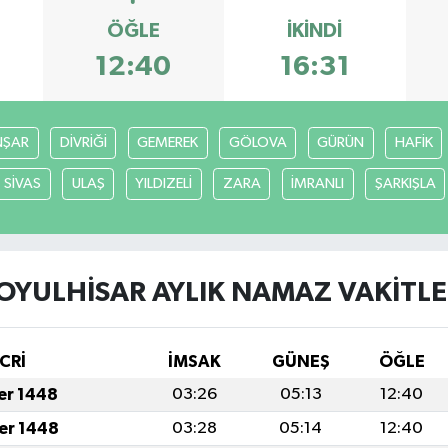
ÖĞLE
İKINDI
12:40
16:31
ŞAR
DİVRİĞİ
GEMEREK
GÖLOVA
GÜRÜN
HAFİK
SİVAS
ULAŞ
YILDIZELİ
ZARA
İMRANLI
ŞARKIŞLA
OYULHİSAR AYLIK NAMAZ VAKITLE
CRİ
İMSAK
GÜNEŞ
ÖĞLE
fer 1448
03:26
05:13
12:40
fer 1448
03:28
05:14
12:40