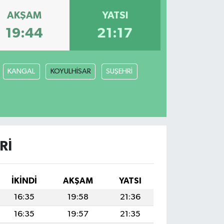
AKŞAM
YATSI
19:44
21:17
KANGAL
KOYULHİSAR
SUŞEHRİ
RI
İKINDI
AKŞAM
YATSI
16:35
19:58
21:36
16:35
19:57
21:35