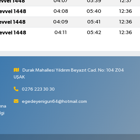
evvel 1448
04:07
05:39
12:37
levvel 1448
04:08
05:40
12:36
levvel 1448
04:09
05:41
12:36
levvel 1448
04:11
05:42
12:36
Durak Mahallesi Yıldırım Beyazıt Cad. No: 104 Z04
UŞAK
0276 223 30 30
egedeyenigun64@hotmail.com
rına
lgi