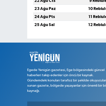
22 Ağu Cts
9 Rebiul
23 Ağu Paz
10 Rebiu
24 Ağu Pts
11 Rebiu
25 Ağu Sal
12 Rebiu
Egede Yenigün gazetesi, Ege bölgesindeki güncel
haberleri takip edenler için öncü bir kaynak.
Gündemdeki konuları tarafsız bir şekilde okuyucula
sunan gazete, bölgede yaşayanlar için önemli bir bi
kaynağı.