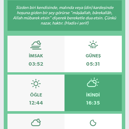
Sizden biri kendisinde, malında veya (din) kardeşinde
hoşuna giden bir şey görürse "mâşâallah, bârekallâh,
Allah mübarek etsin" diyerek bereketle dua etsin. Çünkü
nazar, haktır. (Hadis-i şerif)
İMSAK
GÜNEŞ
03:52
05:31
ÖĞLE
İKINDI
12:44
16:35