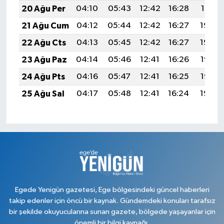
20 Ağu Per
04:10
05:43
12:42
16:28
19:31
21 Ağu Cum
04:12
05:44
12:42
16:27
19:30
22 Ağu Cts
04:13
05:45
12:42
16:27
19:29
23 Ağu Paz
04:14
05:46
12:41
16:26
19:27
24 Ağu Pts
04:16
05:47
12:41
16:25
19:26
25 Ağu Sal
04:17
05:48
12:41
16:24
19:24
Egede Yenigün gazetesi, Ege bölgesindeki güncel haberleri
takip edenler için öncü bir kaynak. Gündemdeki konuları tarafsız
bir şekilde okuyucularına sunan gazete, bölgede yaşayanlar için
önemli bir bilgi kaynağı.