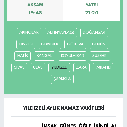
AKŞAM
YATSI
19:48
21:20
AKINCILAR
ALTINYAYLA(S)
DOĞANŞAR
DİVRİĞİ
GEMEREK
GÖLOVA
GÜRÜN
HAFİK
KANGAL
KOYULHİSAR
SUŞEHRİ
SİVAS
ULAŞ
YILDIZELİ
ZARA
İMRANLI
ŞARKIŞLA
YILDIZELİ AYLIK NAMAZ VAKITLERI
İMSAK
GÜNEŞ
ÖĞLE
İKINDI
AKŞA