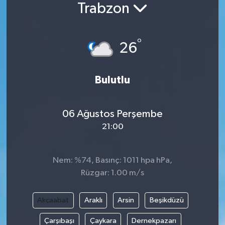
Trabzon
°
26
Bulutlu
06 Ağustos Perşembe
21:00
Nem: %74, Basınç: 1011 hpa hPa,
Rüzgar: 1.00 m/s
Akçaabat
Araklı
Arsin
Beşikdüzü
Çarşıbaşı
Çaykara
Dernekpazarı