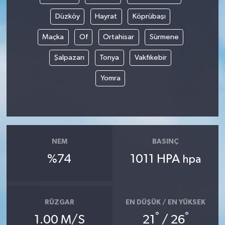
Düzköy
Hayrat
Köprübaşı
Maçka
Of
Ortahisar
Sürmene
Şalpazarı
Tonya
Vakfıkebir
Yomra
NEM
BASINÇ
%74
1011 HPA
hpa
RÜZGAR
EN DÜŞÜK / EN YÜKSEK
°
°
1.00 M/S
21
/ 26