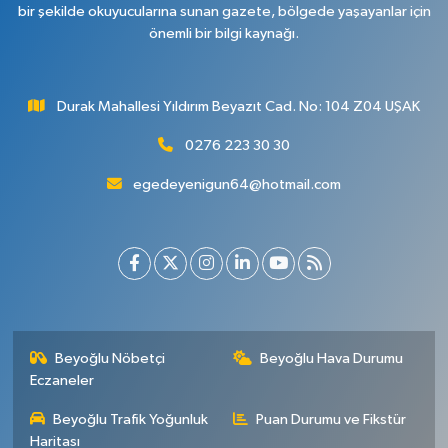
bir şekilde okuyucularına sunan gazete, bölgede yaşayanlar için
önemli bir bilgi kaynağı.
Durak Mahallesi Yıldırım Beyazıt Cad. No: 104 Z04 UŞAK
0276 223 30 30
egedeyenigun64@hotmail.com
Beyoğlu Nöbetçi
Beyoğlu Hava Durumu
Eczaneler
Beyoğlu Trafik Yoğunluk
Puan Durumu ve Fikstür
Haritası