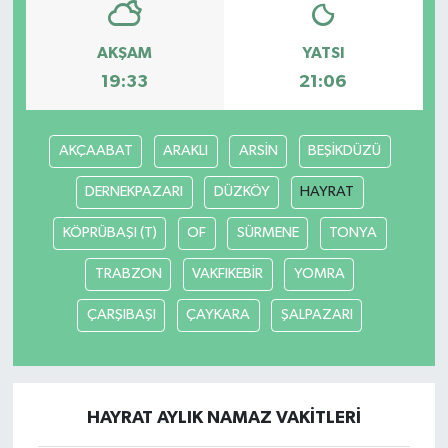
AKŞAM
YATSI
19:33
21:06
AKÇAABAT
ARAKLI
ARSİN
BEŞİKDÜZÜ
DERNEKPAZARI
DÜZKÖY
HAYRAT
KÖPRÜBAŞI (T)
OF
SÜRMENE
TONYA
TRABZON
VAKFIKEBİR
YOMRA
ÇARŞIBAŞI
ÇAYKARA
ŞALPAZARI
HAYRAT AYLIK NAMAZ VAKITLERI