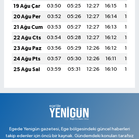
19 Ağu Çar
03:50
05:25
12:27
16:15
19:19
20 Ağu Per
03:52
05:26
12:27
16:14
19:18
21 Ağu Cum
03:53
05:27
12:27
16:13
19:16
22 Ağu Cts
03:54
05:28
12:27
16:12
19:15
23 Ağu Paz
03:56
05:29
12:26
16:12
19:14
24 Ağu Pts
03:57
05:30
12:26
16:11
19:12
25 Ağu Sal
03:59
05:31
12:26
16:10
19:10
Egede Yenigün gazetesi, Ege bölgesindeki güncel haberleri
takip edenler için öncü bir kaynak. Gündemdeki konuları tarafsız