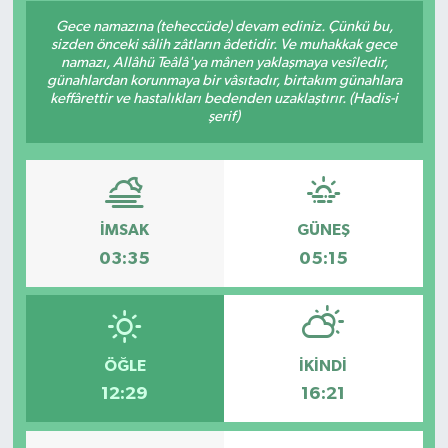
Gece namazına (teheccüde) devam ediniz. Çünkü bu,
sizden önceki sâlih zâtların âdetidir. Ve muhakkak gece
namazı, Allâhü Teâlâ'ya mânen yaklaşmaya vesîledir,
günahlardan korunmaya bir vâsıtadır, birtakım günahlara
keffârettir ve hastalıkları bedenden uzaklaştırır. (Hadis-i
şerif)
İMSAK
GÜNEŞ
03:35
05:15
ÖĞLE
İKINDI
12:29
16:21